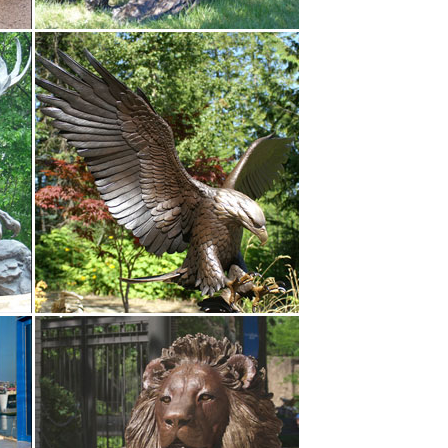
днако, тоже могут быть и символом, и
сства, что не требует определенного сырья.
Шахматы и Нарды Бюсты Символы Года » 2018 Год
 рамках знакомства российских зрителей с
я репродукц… 22 739,20 руб. Купить
ров с возмещением средств. Отправка в течение 1
в Древней Греции в классический
 из Киклад, которая когда-либо попадала на
канным подарком.Кроме того, статуэтки греческих