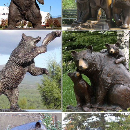
ки богов и богинь – Купить статуэтки египетских богов…
 Египет(36). Русалки(16). 1 2 3 4 5 6 … 26 след >> | показать все •
и" (bronze).1. Традиции дарения 2. Не скромный знак внимания 3. 
ватели 6. Глобус-бары…
уры и статуэтки
ные часы. Необычные будильники. Эротические приколы. 8 (495).Ск
– символ 2018 года.650 р. 29%. Скульптуры и статуэтки. Статуэтка
х дорогих скульптур в мире – Интересное и необычное
адическая статуэтка (16882500 долларов) Идол считается самой важ
а на аукцион. Древнее изображение женщины оценочной стоимос
х необычных скульптур, которые вас поразят!
вляете, самой древней скульптуре, найденной археологами, прим
ые скульптуры со всей планеты.Эти дикие лошади долгое время во
д его…
статуэтки в интернет магазине WildBerries.ru
 выбор статуэтки в интернет-магазине WildBerries.ru.Pavone Статуэт