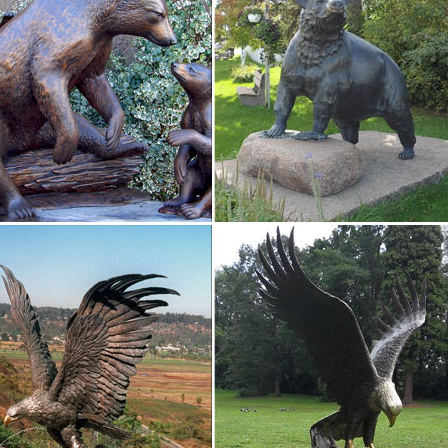
 подарки Статуэтка "Мисс Нежность" 2 216 руб. 2 770 руб.
ки и скульптуры купить в магазине «Райские подарки»
те купить статуэтки и скульптуры в интернет магазине «Райские по
 купить символ нового 2018 года! Фигурки собак по низкой цене!
ную древнюю статуэтку «человека-птицы» показали…
но технике и размерам статуэтка является одной из самых редких 
, — добавляет Мантели. Загадочной фигурку делает и отсутствие ч
ельно бесполые фигуры…
 статуэток и скульптур | Хит продаж
ена от до категория. —– Каталог статуэток и скульптур.Предлагаем
 детской комнате. Символ жирафа – это тяга к знан.
ки Veronese из серии «Мифология»
ить.WS- 18 Статуэтка "Ника – Символ Победы".Здесь вы найдете из
 Диметры и скульптурные композиции других мифологических Богов
ы из египта | статуэтки кошек древнего Египта