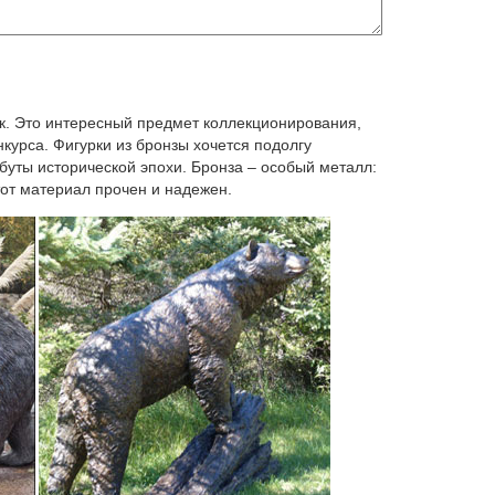
, фото, характеристики товара.Статуэтка
. Голубь.Статуэтка "Ника – Символ Победы".
ик. Это интересный предмет коллекционирования,
курса. Фигурки из бронзы хочется подолгу
ибуты исторической эпохи. Бронза – особый металл:
 скульптуры, старинные вещи в каталоге
тот материал прочен и надежен.
ые скульптуры?
 в Грецию, многие люди интересуются не только
, неотъемлемую часть которой составляют объекты
няя Статуэтка украшения офиса Посейдон урожая
 ручной смолы греческий люди статуя Craftдревний