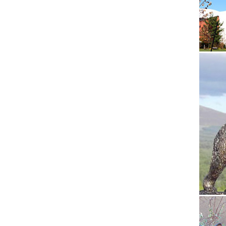
Статуэт
Древний
торговл
проигры
Скульпт
Настоль
Агата» 
10 самы
6. Кикл
попадал
10 самы
Предста
необычн
в перио
Купить 
Большой