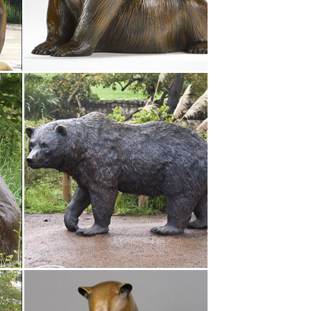
 Цена • Цена. Статуэтка Veronese "Гермес – бог
Выбор подарка 4. История покера 5. Ретро
ульптуры и статуэтки. Статуэтка-шкатулка «Собака
 «Терьер Фифи» – символ 2018 года.
ной скульптурой из Киклад, которая когда-либо
тью $ 3-5 млн было…
ерно 40 тысяч лет.Мы решили показать вам самые
дились в Техасе, это своеобразный символ Техаса
ка ”Собака” (Pavone) 1 190 руб. 1 700 руб. -20%.