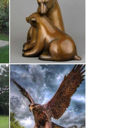
дарки» по лучшей цене в Москве и СПб с доставкой!
и уникальных произведений эпохи неолита в
етких половых признаков: создавал ли скульптор
 купить статуэтку жирафа, который может занять
ысканные скульптуры Зевса, статуэтки Фемиды,
 и Богинь.