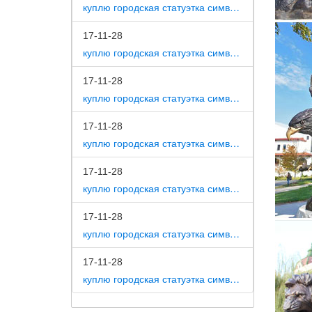
куплю городская статуэтка символ собака как вид изобразительного искусства
Ну а ст
аллегор
17-11-28
куплю городская статуэтка символ собака на постаменте
Скульп
17-11-28
Статуэт
Собаки 
куплю городская статуэтка символ собака в романской скульптуре
культур
17-11-28
bronze s
куплю городская статуэтка символ собака в царском селе
Конная 
17-11-28
сейчас.
раб. дн
куплю городская статуэтка символ собака в движении 7 класс
10 самы
17-11-28
куплю городская статуэтка символ собака в скульптуре древней греции
Скульпт
период.
17-11-28
аукцион
куплю городская статуэтка символ собака в школе искусств
Статуэт
Статуэт