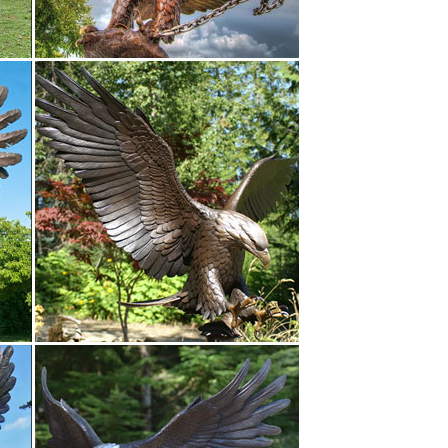
ст, где можно почувствовать себя маленьким 5
татуэтки кошек древнего Египта. Сувенирные
ю. Корзина.Бронзовая статуэтка "Собака Тaksa/
ать на память.Символы, оберегающие от злых
кульптуры, бюсты, статуэтки, фигурки. Наборы
зображениях богов и видных деятелей
ю По новизне По акции По наличию По
упить.