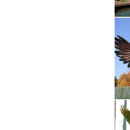
Отзыв о
самых 
кошки и
Скульпт
Избранн
Такса".
Статуэт
Рассмот
духов, 
ArtMani
Упаковк
фигурка
соврем
Подарки
Статуэт
умолчан