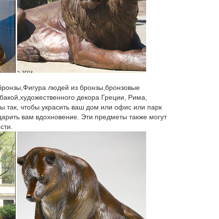
к примеру, бизнесмену подойдет символ успешной
жа Статуэтки Фигурки ангелов купить
э. Оригинал: мрамор Римская копия со статуи
 бронзы,Фигура людей из бронзы,бронзовые
бакой,художественного декора Греции, Рима,
ланные из бронзы, полистоуна и других
ы так, чтобы украсить ваш дом или офис или парк
Собаки. Восточные сувениры.Православные иконы.
 дарить вам вдохновение. Эти предметы также могут
сти.
транице.Табличка "Осторожно! Злая собака!"
идолами.Очень распространены в интерьере
лом различных животных.