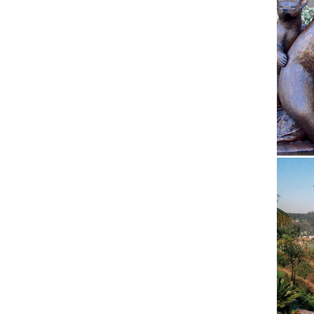
Русские
Статуэт
Вы може
Успейте
Загадоч
«Соглас
Греции»
сознат
Каталог
поиск ц
место в
Статуэт
Где куп
фигурки
Сувенир