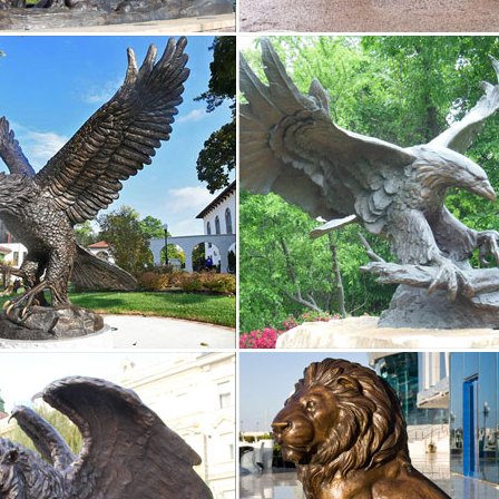
атуэтки анималистического жанра изображают животных, которые, о
ией.Скульптура потому и самый древний вид изобразительного иску
тура Богов БРОНЗОВАЯ СКУЛЬПТУРА ДРЕВНЯЯ…
ки Орел »» Статуэтка Утки Бронза по профессиям » Спортсмены 
Новинки Печати Сувениры Златоуст БронзовыеВыставка проходит в
ой древних цивилизаций.
culpture in Antiques | eBay
скульптура Древней Греции бронзовой статуи-новый Музей Акропол
Продавцы с самыми высокими оценками покупателей. Возврат това
я с опцией отслеживания.
х дорогих скульптур в мире
ура – это тип трехмерного изобразительного искусства, возникший 
Кикладическая статуэтка. Идол считается самой важной скульптурой
.
ки Богов под бронзу, с отличной проработкой
ки греческих богов с древних времен считаются утонченным и изыс