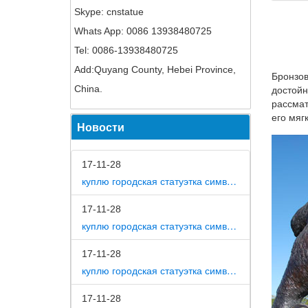
Статуэт
Skype: cnstatue
"Гречес
Whats App: 0086 13938480725
Статуэт
Tel: 0086-13938480725
Товары 
Add:Quyang County, Hebei Province,
Бронзов
China.
Купить 
достойн
рассмат
Купить 
его мяг
Новости
антиква
Древнег
17-11-28
Купить 
куплю городская статуэтка символ собака в дом
комфорт
искусст
17-11-28
куплю городская статуэтка символ собака в метро москвы
Древнег
Древнег
17-11-28
Бог.Доб
куплю городская статуэтка символ собака на площади революции
египет 
17-11-28
Статуэт