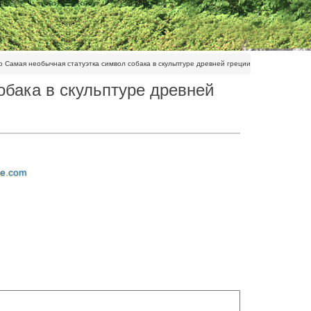
ю Самая необычная статуэтка символ собака в скульптуре древней греции
обака в скульптуре древней
ne.com
енам. Высокое качество статуэток древнегреческих
упок.
инь древней Греции, и различных мифических
л. В античном мире ониПодарки и хобби. Статуэтки