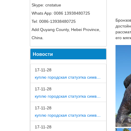
Skype: cnstatue
статуэт
Whats App: 0086 13938480725
Фарфоро
Бронзов
Tel: 0086-13938480725
10 000 
достойн
Add:Quyang County, Hebei Province,
Сувенир
рассмат
China.
его мяг
Новинки
кристал
Новости
Сувенир
Интерне
17-11-28
изделий
куплю городская статуэтка символ собака в дом
Собаки 
17-11-28
Артикул
куплю городская статуэтка символ собака в метро москвы
2018 го
17-11-28
Статуэт
куплю городская статуэтка символ собака на площади революции
*Статуэ
Цветок. 
17-11-28