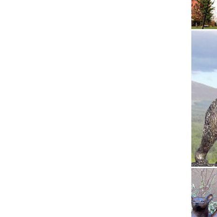
Каталог
Купить 
собака,
встраив
Статуэт
Статуэт
характе
Эскизы 
В нашем
копиров
года.
Фигурки
Фигурки
натурал
Сувенир
Сувенир