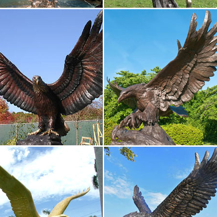
ки и фигурки собаки, овчарки, спаниеля, мопса…
т-магазин Art East предлагает купить фигурки собак и статуэтки соб
сии.Когда-то фигурки собак из фарфора были столь же популярны,
зирующие счастье и достаток.
бронзовую статуэтку собаки на подставке в магазине…
ине статуэток домашних животных и знаков восточного календаря 
ку собаки на подставке из змеевика.Материал. натуральный камень 
ы.
 из стекла, собаки – символ 2018 года – купить…
 в закладки. сравнение. Фигурка "Пес" №04-23ST.Шкатулки фбж. – 