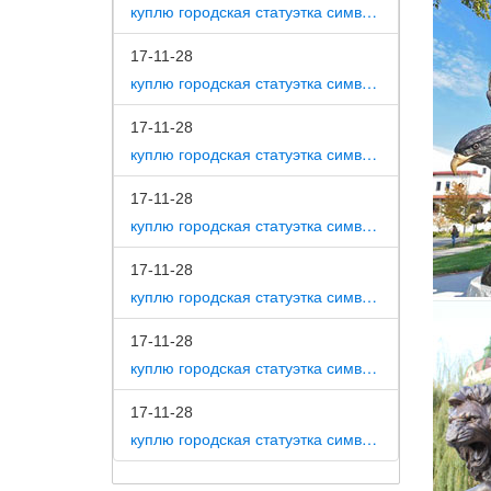
куплю городская статуэтка символ собака как вид изобразительного искусства
Купить 
17-11-28
У нас м
куплю городская статуэтка символ собака на постаменте
нашей с
самому 
17-11-28
Книга: 
куплю городская статуэтка символ собака в романской скульптуре
Рецензи
17-11-28
ничего 
куплю городская статуэтка символ собака в царском селе
Статуэт
17-11-28
Собака 
куплю городская статуэтка символ собака в движении 7 класс
Символ 
расчетл
17-11-28
своими 
куплю городская статуэтка символ собака в скульптуре древней греции
Фигурки
17-11-28
куплю городская статуэтка символ собака в школе искусств
Интерне
Федоски