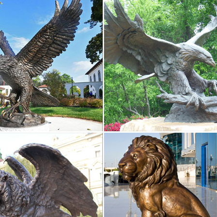
символ 2018 года – собака по восточному календарю оптом
ожно купить символ 2018 года, выполненный: в фарфоре: забавны
тране с советскихВыполненные из качественных материалов, мягк
активному ребенку
"Фигурки животных из природных материалов…"
и и отзывы на книгу Фигурки животных из природных материалов. П
нового не придумаешь, шишки, жёлуди, все через это прошли )), н
ки собак. Купить статуэтки собак из… – Минерал Маркет
из яшмы – символ 2018 года | "Талисман Удачи" магазин…
2018 года — Желтая Земляная Собака. Особенности года — матери
ивость.В центре стола уместна статуэтка Собачки из натуральног
руками.
, статуэтки собак | Хиты продаж
т-магазин русских сувениров с низкими ценами. У нас можно купи
но.Павловопосадские платки, фарфор ЛФЗ, Жостово, Береста, Фигу