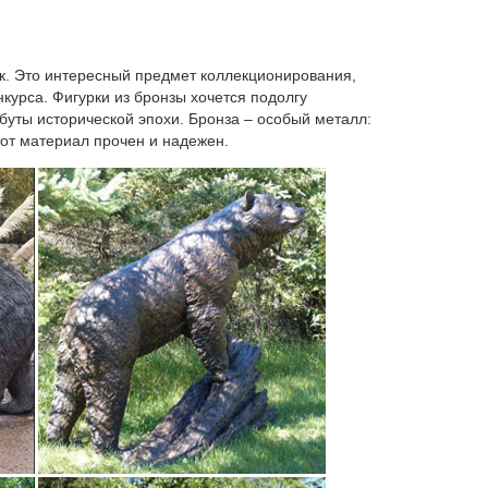
тиквариата.Статуэтка "Собака" символ года 2018.
ик. Это интересный предмет коллекционирования,
курса. Фигурки из бронзы хочется подолгу
ибуты исторической эпохи. Бронза – особый металл:
тот материал прочен и надежен.
ниры из различных материалов. Сувениры с
альных и полудрагоценных камней, а также
ня в России.
обака из полистоуна (33) под золото 2 вида символ
а: AE-107938. *Статуэтка фарфоровая ЩЕНОК серия