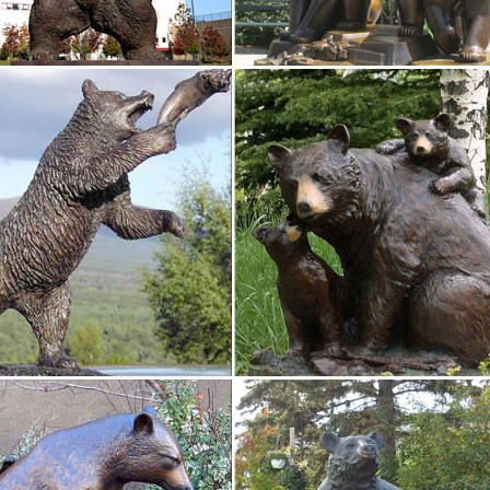
 статуэток СССР, цены на аукционе Соберу.ру
статуэтки СССР, цена на аукционе Соберу.ру – продажа статуэток 
СССР,Константиновка 70х. 2штуки на фото 600 руб.Что касается р
ание в материал за счет…
ки собак цены от 60.00 руб. Статуэтки собак купить…
ки собак, более 1216 моделей в каталоге. Статуэтки собак в Москве
ристики товара.Комплект из 6-Ти Фигурок "Собачка", высота 5см.
коллекции "Собаки, символ 2018 года"
 интернет-магазине КТОТОТАМ.РФ можно купить готовые подарки 
ание материалов с ktototam.ru возможно только с разрешения адм
 Собак 2018.Магазин Смешных… | 50podarkov.ru
 Собак 2018.Магазин денежных собак.Сьтатуэтки собак.Купить стат
ьных материалов.
ы в виде статуэтки собаки в интернет-магазине…
ные статуэтки собак. Статуэтка Большой Йоркшир арт. 240N. Цена: 