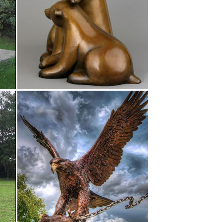
ода – собака.
им ценам. В нашем каталоге вы можете выбрать
сударственными праздничными днями, все заказы
нность, благополучие.Cобака, статуэтка из бронзы,
ная, настольная, каминная, подарочная, арт.
Люди изготавливали их изображения в виде
мпа имели символом различных животных.
в прозрачного хрусталя фигурки
 дома Интимные аксессуары и Сказочный Сад