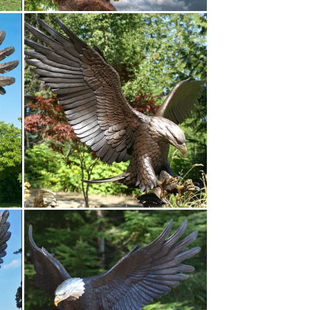
ак с доставкой по России, Украине,
 как и знаменитые семь слоников,
ПНХП "Золотая антилопа" можно купить бронзовую
змеевик, патинированная бронза. Тип упаковки.
символ 2018. С Видами Крыма.