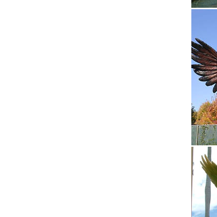
Статуэт
Интерне
Белорус
символи
Купить 
В магаз
статуэт
Размер
Фигурки
Купить.