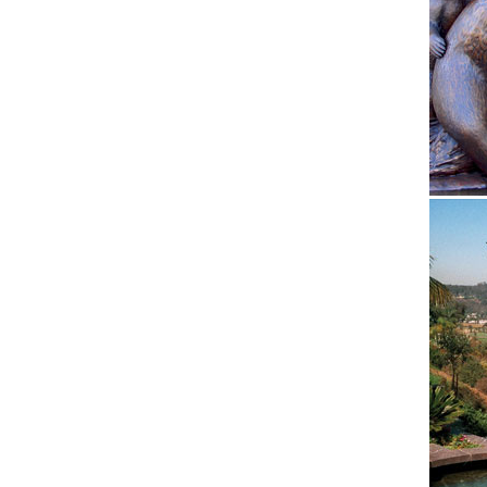
Италии.
Статуэт
Интерне
статуэт
сделанн
фигурки
Код тов
бронзов
Фигурки
Фигурки
статуэт
Dog Fig
1,304 р
собакиП
миниат