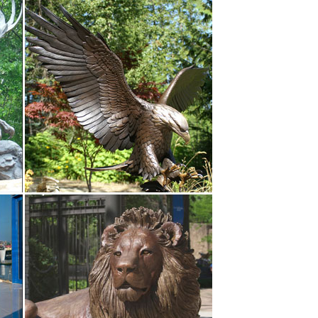
е фарфоровые статуэтки животных популярны в
ие собаки гипоаллергенны и прослужат долго даже
онравилась книжка. Казалось бы, что здесь уже
о не перестаёшь удивляться человеческой фантазии.
альные блага, стабильность, конкретика,
о камня или фарфоровая, или фигурка, сделанная
ть Матрешки, оловянные солдатики, шкатулки Палех,
рки, статуэтки собак.