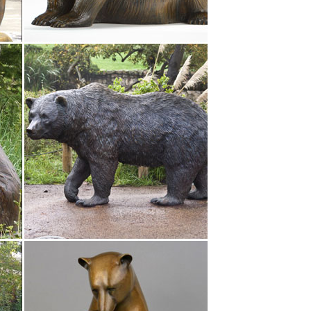
времен СССР: стоимость, фото.Увеличить
ельефного декорирования, им предполагается
 с быстрой доставкой по России, фото,
или образцы игрушек.Полное или частичное
инистрации.Собака из фетра, коллекция символов
уэтку собаки де20шево 18 в Москве.Декор из
10 950 руб. Купить.Статуэтки и фигурки собак из