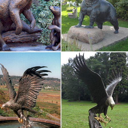
 Как известно, по восточному календарю символ следующего 2018 г
ки собак, купить фигурку собаки в интернет-магазине…
т-магазин Lares.ru предлагает Вам купить фигурку собаки по низк
ки собак с доставкой по Москве, а также всей России.В связи с го
ые с 27.12.2017 после 16…
 собак из бронзы различных пород, овчарки бронзовые…
ара: 2118_GE. Фигурка собаки символизирует собой верность, преда
ое литье, Материал: Бронза, Покрытие – эмаль, лак, Вид: Интерьер
 и статуэтки разных животных в доме. Их значение.
 и статуэтки разных животных можно увидеть почти в каждом доме.
ок и тотемов из подручных материалов.Великие боги и богини Оли
urines – Купить Dog Figurines недорого из Китая на AliExpress
езультатов. H & D купить получить 1 на 50% (добавить 2) 1.8 дюймо
овседневной коллекции смолы такса собака статуэтки, украшения
юрные украшения и …