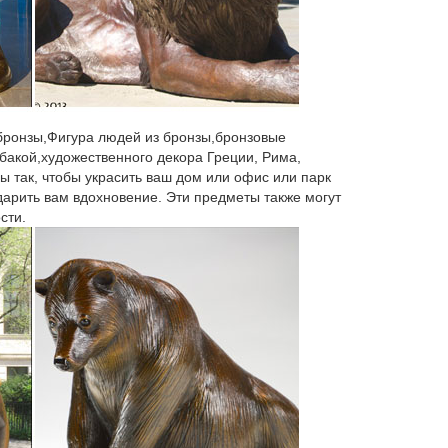
вотных могут быть в виде брелока, статуэтки или
ивотных в Екатеринбурге оптом можно в нашем
 бронзы,Фигура людей из бронзы,бронзовые
 низкой | оптовой цене можно в нашем интернет –
бакой,художественного декора Греции, Рима,
ы так, чтобы украсить ваш дом или офис или парк
 дарить вам вдохновение. Эти предметы также могут
сти.
одставки из натуральных поделочных камней 3.
-4A.Кружка 350мл Собака-символ 2018года "Радости