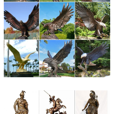
Статуэтки профессий и хобби – купить в интернет-магазине
Dommio
Пароль должен быть не менее 6 символов длиной. *Поля,
обязательные для заполнения.УвеличитьВ корзину Статуэтки
профессий и хоббиPRO-16 Статуэтка «Пожарный»
(Profisti.Parastone)12 320 руб.11 704 руб.
Статуэтки – символ 2018 года – Собака – покупайте в Москве
по…
Приобрести товары из раздела Статуэтки – символ 2018 года
– Собака, по низкой | оптовой цене можно в нашем интернет –
магазине Фабрика Желаний. Широкий ассортимент.
Статуэтки собак в интернет-магазине Для Тебя
Подарок пожарному и сотруднику МЧС. Офис – подарки
сотрудникам.Собака – символ 2018. Цветы.Статуэтка
напольная с часами "Собака Сэр Джон".Скульптуpа
"Счастливый кот и пес-сноб". N70117.
Фигурки и статуэтки