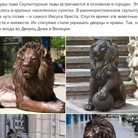
уры льва Скульптурные львы встречаются в основном в городах. Это
лось в крупных населенных пунктах. В раннехристианском скульп
а чуть позже – и самого Иисуса Христа. Спустя время эти животн
ств и княжеств. Их статуями стали украшать дворцы и храмы. Так, 
о входа во Дворец Дожа в Венеции.