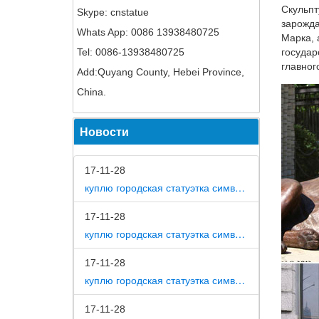
Скульпт
Skype: cnstatue
зарожда
Whats App: 0086 13938480725
Марка, 
Tel: 0086-13938480725
государ
главног
Add:Quyang County, Hebei Province,
China.
Новости
17-11-28
куплю городская статуэтка символ собака в дом
17-11-28
куплю городская статуэтка символ собака в метро москвы
17-11-28
куплю городская статуэтка символ собака на площади революции
17-11-28