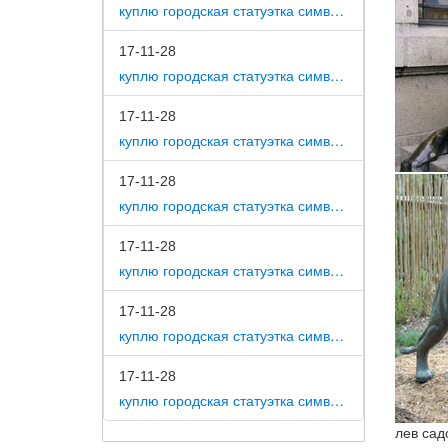
куплю городская статуэтка символ собака как вид изобразительного искусства
17-11-28
куплю городская статуэтка символ собака на постаменте
17-11-28
куплю городская статуэтка символ собака в романской скульптуре
17-11-28
куплю городская статуэтка символ собака в царском селе
17-11-28
куплю городская статуэтка символ собака в движении 7 класс
17-11-28
куплю городская статуэтка символ собака в скульптуре древней греции
17-11-28
куплю городская статуэтка символ собака в школе искусств
лев сад