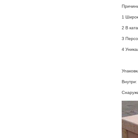
Причин
1 Широк
2 В кат
3 Персо
4 Уника
Упаков
Внутри:
Снаружи