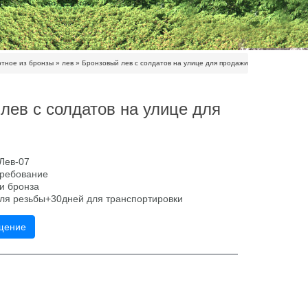
отное из бронзы
»
лев
»
Бронзовый лев с солдатов на улице для продажи
лев с солдатов на улице для
Лев-07
требование
и бронза
для резьбы+30дней для транспортировки
щение