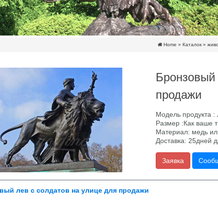
Home »
Каталок
»
жив
Бронзовый 
продажи
Модель продукта : 
Размер :Как ваше 
Материал: медь ил
Доставка: 25дней 
Заявка
Сооб
вый лев с солдатов на улице для продажи