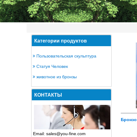
Категории продуктов
Пользовательская скульптура
Статуя Человек
животное из бронзы
КОНТАКТЫ
Бронзо
Email: sales@you-fine.com