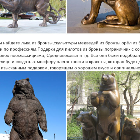
ы найдете льва из бронзы,скульптуры медведей из бронзы,орёл из
ки по профессиям,Подарки для пилотов из бронзы,пограничник с со
 эпох неоклассицизма, Средневековья и т.д. Все они были подобран
улице и создать атмосферу элегантности и красоты, которая будет
 изысканным подарком, говорящем о хорошем вкусе и оригинально