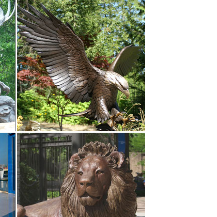
пециальная комиссия остановила свой выбор на
ликого поэта для постамента выбирал Иннокентий
щадки открывается прекрасный вид на луг, где в
ра Нервы.
 здесь в 1999 году. Особенностью ее является то,
Натальи.Пушкин в Царском Селе.