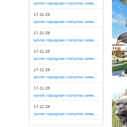
куплю городская статуэтка символ собака как вид изобразительного искусства
Свои юн
камерно
17-11-28
Анненск
куплю городская статуэтка символ собака на постаменте
Бронзов
17-11-28
Я люблю
куплю городская статуэтка символ собака в романской скульптуре
центре 
17-11-28
8 самых
куплю городская статуэтка символ собака в царском селе
Скульпт
что цве
17-11-28
куплю городская статуэтка символ собака в движении 7 класс
17-11-28
куплю городская статуэтка символ собака в скульптуре древней греции
17-11-28
куплю городская статуэтка символ собака в школе искусств