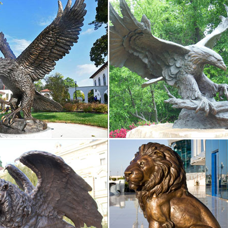
ошеские годы поэт провел в Царском Селе (ныне город Пушкин).С
й скульптуре Роберта Романовича БахаСтроки из произведений ве
ий.
ая скульптура в Екатерининском парке Царского Села
 гулять в тихом Екатерининском парке Царского села в будни.С пло
установлена большая трёхметровая скульптура римского императо
 известных памятников А. С. Пушкину… | RestBee.ru
ура, выполненная Александром и Игорем Бургановыми, установлена
ты многие стремятся положить не на постамент, а вложить в руки 