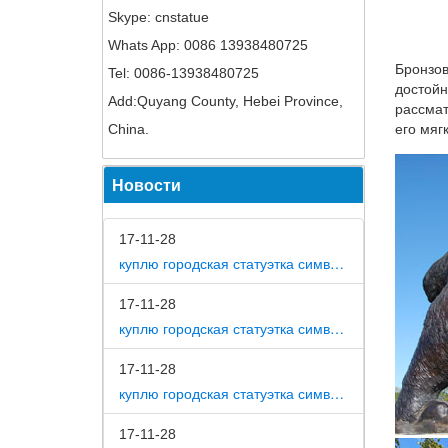
Скульпт
Skype: cnstatue
Презент
Whats App: 0086 13938480725
Бронзов
Tel: 0086-13938480725
Презент
достойн
Царском
Add:Quyang County, Hebei Province,
рассмат
«Медног
China.
его мяг
Пушкин 
Новости
Для изг
прямоуг
Большой
17-11-28
куплю городская статуэтка символ собака в дом
Презент
балюстр
17-11-28
куплю городская статуэтка символ собака в метро москвы
Медный 
Достиже
17-11-28
архитек
куплю городская статуэтка символ собака на площади революции
[1,0 M]
17-11-28
«Памятн