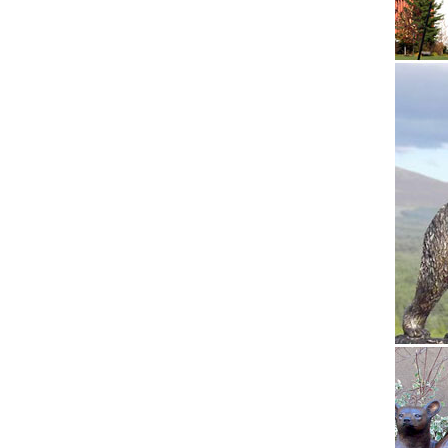
богов п
гномы.
Подарки
Статуэт
Скульпт
Бронзов
корзину
Купить 
Большой
Русские
Скульпт
Бронзов
корзину
Статуэт
Магазин