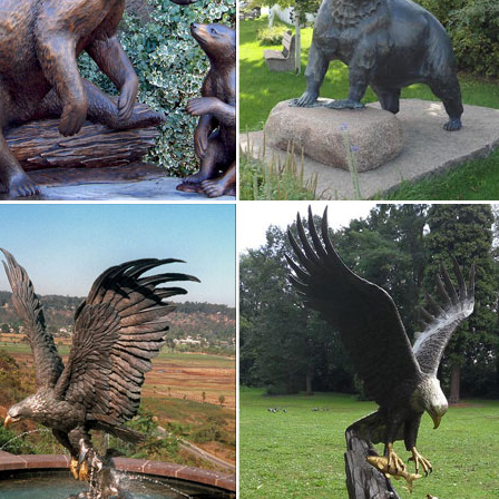
ской Мадонной Рафаэля, Аполлон Бельведерский стал эталоном к
ка "Собака охотничья" – [арт.083-17], цена: 2800 рублей.
ки из мрамора
 скульптуры. Самовары. Статуэтки.Компании «Maska» , «Ergani Ath
увенирной продукции на тему древней Греции, Статуи, бюсты и с
правосудия 42см 2 990.00 P.
ые скульптуры и статуэтки животных из ценных пород…
нет-магазине «5 Стран» Вы можете купить этнические скульптуры и
11*9,5*6см., дерево манго, ручная работа.Статуэтки Ганеши. Садов
ки и фигурки собаки, овчарки, спаниеля, мопса…
т-магазин Art East предлагает купить фигурки собак и статуэтки с
ренные и бронзовые настольные скульптуры габаритные и миниа
дного…
уры и статуэтки оптом. Купить оптом Скульптуры…
уры и статуэтки оптом. Подарки и сувениры оптом. Купить Скульпт
.