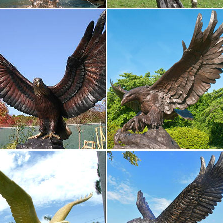
ки богов и богинь – Купить статуэтки египетских богов…
 декор. Предметы интерьера.Древний Египет(36). Русалки(16). 1 2 3
ка Veronese "Гермес – бог торговли" (bronze).
ac’s – Скульптуры, бюсты, статуэтки, фигурки
а. 3D-изделия авторской работы. Символ года-2018 собака. Игры.С
 и копилка Aurora Design. Птицы.Именно стиль древней Греции в и
енности заложил…