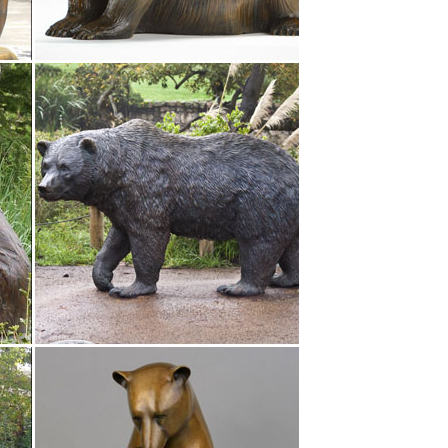
к примеру, бизнесмену подойдет символСадовые
и богов, героев мифов.Скульптура "Фортуна – 4".
ая работа. Скульптор Аксенов Олег Валерьевич.В
ка ”Собака” (Pavone) 1 190 руб. 1 700 руб. -20%.
ая работа. Скульптор Аксенов Олег Валерьевич.В
уэтки богов, мифология, Древний Рим.Наряду с