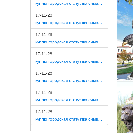
куплю городская статуэтка символ собака как вид изобразительного искусства
greek sc
17-11-28
Греческ
куплю городская статуэтка символ собака на постаменте
скульпт
Купить 
17-11-28
куплю городская статуэтка символ собака в романской скульптуре
Купить 
антиква
17-11-28
Антично
куплю городская статуэтка символ собака в царском селе
Здесь В
17-11-28
материа
куплю городская статуэтка символ собака в движении 7 класс
Скульпт
17-11-28
Скульпт
куплю городская статуэтка символ собака в скульптуре древней греции
скульпт
благопо
17-11-28
куплю городская статуэтка символ собака в школе искусств
Купить 
Еще в а