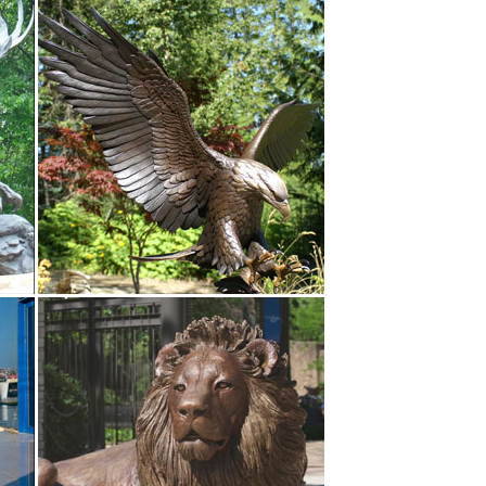
птура юрис… 1 603,78 руб. Купить сейчас.Арт-деко
о…
 скульптуры, старинные вещи в каталоге
ые скульптуры?
ланные из бронзы, полистоуна и других
 славных героев легенд и мифов.
России.Садовый декор 19. Садовые, парковые
В наличии. Скульптура Символ Достатка и
кие элементы декора как садовые скульптуры. В