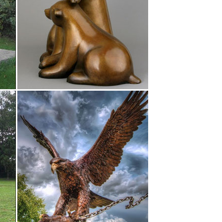
расоты, символом гармонии.
ena», «Classic» изготавливют малые и крупные
татуэтки выполненыСтатуэтка Богиня Фемида-
 статуэтки животных!Статуэтка Собака KA1061-1.
ые фигурки.
обак с… стильные и очень эффектные
тюрные садовые керамические фигуры для дачи и
уры и статуэтки оптом в торговой компании Новые