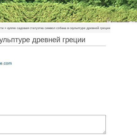
сти
»
куплю садовая статуэтка символ собака в скульптуре древней греции
кульптуре древней греции
ne.com
ирующая нежную привязанность богиня является
анов, ангелов, львов и др. Купить скульптуру.В
ка Древняя Греция Эллинистический период