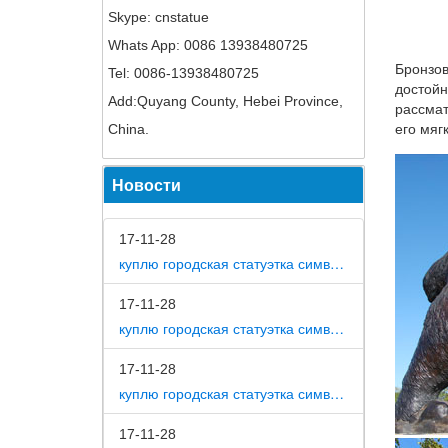
Skype: cnstatue
Товары 
Whats App: 0086 13938480725
Скульпт
Бронзов
Tel: 0086-13938480725
достойн
Add:Quyang County, Hebei Province,
Картины
рассмат
Фигурки
China.
его мяг
Скульп
Новости
Садовая
Шахматы
СУВЕН
17-11-28
куплю городская статуэтка символ собака в дом
Статуэт
В нашем
17-11-28
персона
куплю городская статуэтка символ собака в метро москвы
и скуль
17-11-28
Статуэт
куплю городская статуэтка символ собака на площади революции
Статуэт
"Гречес
17-11-28