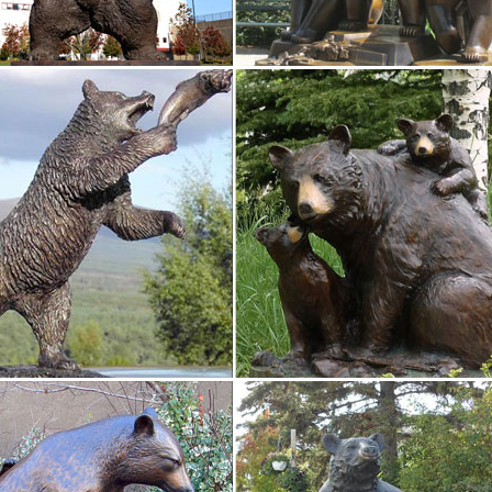
окупают, исходя из профессиональной принадлежности адресата: 
. Боги древней Греции, герои мифов
ка Греческая богиня любви – Афродита. 3 640 руб. Купить. Статуэтк
уры и статуэтки – купить в интернет-магазине…
ая статуэтка "Собака Тaksa/ Такса". Серия "Символ года". Авторск
. Купить. Скульптура. 12 212 руб.
статуэтки в интернет магазине WildBerries.ru
 выбор статуэтки в интернет-магазине WildBerries.ru.Pavone Статуэт
 подарки Статуэтка "Мисс Нежность" 2 216 руб. 2 770 руб.
уры и статуэтки – купить в интернет-магазине…
ая статуэтка "Собака Тaksa/ Такса". Серия "Символ года". Авторск
. Купить. Скульптура. 12 212 руб.
ка "Скульптура Аполлон Бельведерский" | Купить…
. Статуэтки и скульптуры.Скульптуры птиц, фигуры животных. Стат