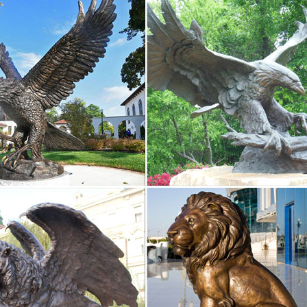
ulpture in Art | eBay
ой богини Фемида статуэтка фигурка леди слепой правосудия скуль
ура современного искусства бронза "греческие символы" статуя бр
старинную статуэтку, древнюю скульптуру на аукционе…
антикварные статуэтки, старинные на аукционе Соберу.ру – старые
рных статуэток Соберу.Древняя Скульптура. Подыскиваете старинн
сть – в каталоге подарков интернет магазина Сувенир…
ы сможете найти скульптуры Древней Греции и Древнего Рима, сде
лов. Искусные мастера заново вдохнули жизнь в статуэтки богов и
уры и статуэтки в России. Сравнить цены, купить…
уры и статуэтки. Продажа, поиск, поставщики и магазины, цены в 
уры 10.Скульптура "Ребенок и собака". Купить. +7 показать номер.
лучия малый Bogacho.
скульптуры фигуры: продажа скульптур по низким…
нтичные времена для украшения парков и садов использовались та