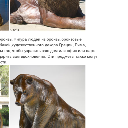
кульптуры фигуры, которые органично вписывались
овая скульптура ВЕНЕРА МИЛОССКАЯ – БОГИНЯ
 бронзы,Фигура людей из бронзы,бронзовые
бакой,художественного декора Греции, Рима,
ы так, чтобы украсить ваш дом или офис или парк
рый просмотр. Садовая фигура Спаниель с
 дарить вам вдохновение. Эти предметы также могут
ул: US07703. 2 отзыва.
сти.
ть скульптуры для украшения сада или интерьера.
ка ”Собака” (Pavone) 1 190 руб. 1 700 руб. -20%.
канным подарком.Кроме того, статуэтки греческих