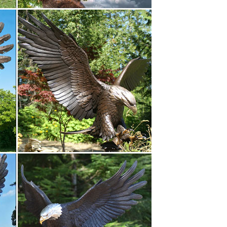
 4 5 6 … 26 след >> | показать все • Цена • Цена.
кульптуры, бюсты, статуэтки, фигурки. Наборы
зображениях богов и видных деятелей