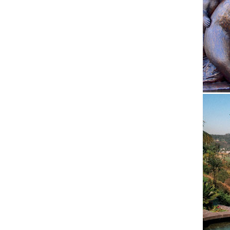
Сикстин
Статуэт
Статуэт
Садовые
формы с
символ 
Восточн
В интер
высота 
Статуэт
Интерне
посереб
загоро
Скульпт
Скульпт
подарки