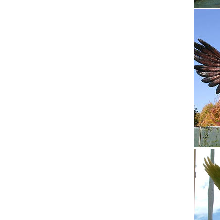
Статуэт
Садовый
Статуэт
ArtMani
Упаковк
фигурка
соврем