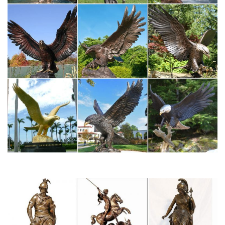
Символ года: собака купить в интернет-магазине…
Купить символ года: собака в интернет-магазине «Игрушки у
Феди» с доставкой по Санкт-Петербургу.Доставляем в регионы
России. Телефон в Санкт-Петербурге. 8(812)607-10-88.
Купить статуэтки кошек и собак в Санкт-Петербурге.
Особенно забавно выглядят статуэтки собак, купить которые
можно в нашем каталоге. Они имеют непропорционально
большую голову или одеты в курьезную одежду.Петух –
символ года.
Фигурки собак купить оптом – недорогая фигура собаки из…
Фигурки собак из полистоуна оптом в Санкт-Петербурге.
Магазин Перо Павлина предлагает купить фигурки собачек на
монетах с пожеланиями и без. Наборы фигур с собаками для
подарка на Новый Год.
Фигурки собак символ 2018 года купить в Москве…
Цена 1 999 руб. Купить. -50% Артикул: 60072 Статуэтка собаки