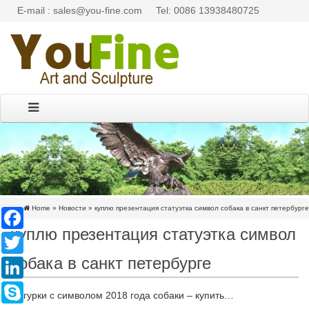
E-mail : sales@you-fine.com
Tel: 0086 13938480725
Home »
Новости
»
куплю презентация статуэтка символ собака в санкт петербурге
Facebook
куплю презентация статуэтка символ
Twitter
собака в санкт петербурге
LinkedIn
Skype
Фигурки с символом 2018 года собаки – купить…