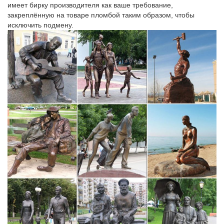
имеет бирку производителя как ваше требование,
купить символ 2018 года собака
закреплённую на товаре пломбой таким образом, чтобы
исключить подмену.
Санкт-Петербург, пр. Обуховской обороны д. 70 к. 2 Москва,
Тихорецкий бульвар д. 1.Здесь представлены самые
разнообразные фигурки щенков и взрослых собак, статуэтки
украшенные собачками, музыкальные шкатулки.
Животные | My-shop.ru | Каталог
Ростов-на-Дону, пер. Журавлева. Санкт-Петербург, м.
Звенигородская. Животные. Всего 751 товар.147 руб.
Новогодний символ "Собака.
Статуэтки – символ 2018 года – Собака – покупайте в Москве
по…
Приобрести товары из раздела Статуэтки – символ 2018 года
– Собака, по низкой | оптовой цене можно в нашем интернет –
магазине Фабрика Желаний. Широкий ассортимент.
Статуэтки собак – купить в Москве в интернет-магазине
Серия. PSYCHEDELYC ДЕТИ ЖИВОТНЫЕ Символ 2018 года
Статуэтки.Интернет-магазин "МегаТерем" предлагает купить