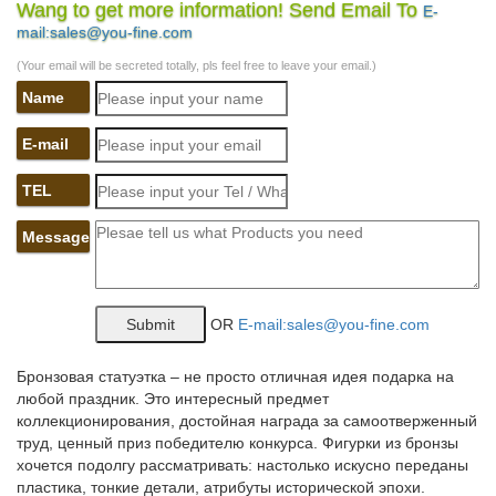
Wang to get more information! Send Email To
E-
Фигурка-символ года – хороший подарок любителям
mail:sales@you-fine.com
миниатюрных стилизованных статуэток. Фигурка собаки как
символ 2018 года прекрасный выбор в качестве подарка на
(Your email will be secreted totally, pls feel free to leave your email.)
грядущий новый год. Санкт-Петербург. 8 (800) 707-87-74
Name
(бесплатно по всей РФ).
фарфоровые статуэтки собак – Доска объявлений от частных
E-mail
лиц…
TEL
По всей России Санкт-Петербург Ленинградская область
Выбрать другой…Фарфоровые статуэтки Собаки символ 2018
Message
года лфз. 650 руб.
Статуэтки и фигурки декоративные "Собачки"
OR
E-mail:sales@you-fine.com
Статуэтки и фигурки "Собачки". Упорядочить товарыкупить.
Фигурка декоративная "Собачка", фарфор 8*5*6см Арт.10955.У
нас БЕСПЛАТНАЯ Доставка товара стоимостью от 5000 рублей
Бронзовая статуэтка – не просто отличная идея подарка на
по САНКТ-ПЕТЕРБУРГУ.
любой праздник. Это интересный предмет
коллекционирования, достойная награда за самоотверженный
Сувениры из стекла » СОБАКИ – ПОРОДЫ
труд, ценный приз победителю конкурса. Фигурки из бронзы
хочется подолгу рассматривать: настолько искусно переданы
Оптовый интернет-магазин подарков и сувениров оптом из
пластика, тонкие детали, атрибуты исторической эпохи.
художественного стекла ручной работы. На рынке с 2004 года,