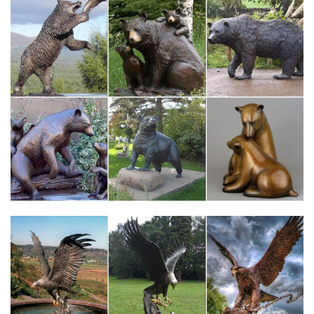
СОБАКА-СИМВОЛ 2018 ГОДА- / КРУЖКА 85 РУБЛЕЙ! / –
Компания…
Подарки, сувениры из Санкт-Петербурга оптом Gifts and
souvenirs from Saint-Petersburg Минимальная сумма заказа
5000 рублей.Наступающий 2018 год -это год Желтой
Собаки,которая является символом верности, преданности и
житейской мудрости.
Фигурки и статуэтки сувенирные Символы года купить…
Статуэтка "Собачка средняя №6" бронза змеевик 50х50х55 мм
143 гр.Чтобы узнать, как купить фигурку и статуэтку
сувенирную Символ года в Санкт-Петербурге по доступной
цене, воспользуйтесь нашим сервисом.
Фигурка собаки "Бассет" купить в магазине подарков Дарград
по…
г. Санкт-Петербург, ул. Садовая 22/2 (вход с пер. Крылова д. 2)
(посмотреть график работы).Фигурка собаки "Бассет". Артикул:
16705. Условия доставки.Перед обаянием этих фигурок
сложно устоять. Подарив статуэтку «Бассет» вы доставите
огромное удовольствие своему…