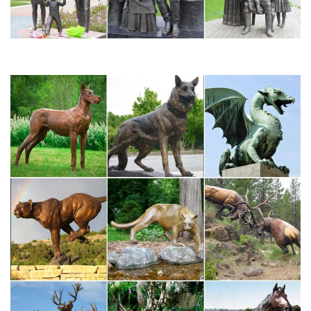
статуэтки собак. При заказе от 4990 рублей предоставляется
бесплатная доставка по Москве (в пределах МКАД) и Санкт-
Петербургу.
Статуэтки – символ года 2018 СОБАКА купить в Москва
*Статуэтка фарфоровая СОБАКА серия Цветок. 1 300.
КУПИТЬ. Код товара: AE-107938. *Статуэтка фарфоровая
ЩЕНОК серия Цветок. 1 450.
Значки купить в Санкт-Петербурге в магазине оригинальных…
Можно купить металлические значки в магазине в Санкт-
Петербурге или интернет магазине интересных подарков и
креативных сувениров с доставкой по СПб или почтой
металлические значки продается по цене указанной на сайте
или со скидкой по карте.Статуэтки.
Фигурки собак и кошек (сувениры) оптом от производителя…
У нас вы можете купить оптом фигуры собак и кошек, самых
разных размеров от микс до солидных статуэток.Вам очень
повезло, потому что вы зашли на сайт крупнейшего продавца