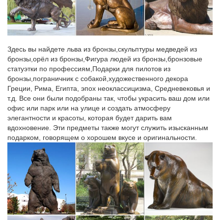
Адрес: 192171, Санкт-Петербург, пр. Обуховской обороны,
151.Собаки. Подбор изделия по параметрам. Цена в
интернет-магазине.Скульптура, статуэтки (338).
купить фигурку собаки, статуэтка собака, фигурка любимой…
Здесь вы найдете льва из бронзы,скульптуры медведей из
Фигурки собак из керамики и пластика можно купить в
бронзы,орёл из бронзы,Фигура людей из бронзы,бронзовые
интернет-магазине Лавка декора.Гирлянды, венки и ветки.
статуэтки по профессиям,Подарки для пилотов из
Украшения интерьера, Упаковка. Символ года, сувениры,
бронзы,пограничник с собакой,художественного декора
куклы.Санкт-Петербург.
Греции, Рима, Египта, эпох неоклассицизма, Средневековья и
т.д. Все они были подобраны так, чтобы украсить ваш дом или
Фигурки и статуэтки собак купить в Санкт-Петербурге.
офис или парк или на улице и создать атмосферу
элегантности и красоты, которая будет дарить вам
Фигурки и статуэтки собак в Санкт-Петербурге. Вы выбрали:
вдохновение. Эти предметы также могут служить изысканным
Поиск: собака.Увеличить. Сувенир «Собака Дружок», символ
подарком, говорящем о хорошем вкусе и оригинальности.
года, гжель.
Символ 2018 года фарфоровые статуэтки Собаки, щенки
Отправка в любую точку РФ. Символ 2018 года фарфоровые
статуэтки Собаки, щенки.Добейтесь своих целей – купите
символ наступающего года, собаку и да будем с Вами удача!
Доставка. Москва. Санкт Петербург.