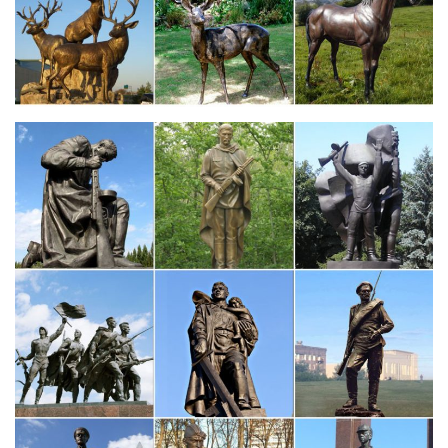
сувенирной продукции в Санкт-Петербурге0 руб. Оформить
заказ. 177 *Символ года 2018.
Предмет декора статуэтка собаки Greyhound, цвет Серый…
Петрозаводск. Самара. Санкт-Петербург. Сургут. Хабаровск.
Введите название населенного пункта: Выбрать.Вообще,
статуэтки собак самых разных размеров у большинства
народностей являются талисманом, символом верности.
Фигурка Собаки – символ 2018 года | В нашем…
CMS-60/20 Статуэтка "Собака с букетом" (Pavone).шт. Купить.
Быстрый просмотр.Пройдет всего несколько лет, как символ
года Собака примет бразды правления, чтобы ознаменовать
своим приходом самый благодатный период для всех знаков,
без исключения.