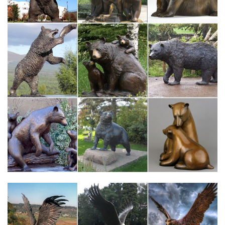
бюст), осматриваемая с разных сторон и окруженная
свободным пространством
Статуэтка — Википедия
Статуэтки и фигурки собаки, овчарки, спаниеля, мопса…
Более того, редкий коллекционер фарфора не почитал за
большую радость купить статуэтки собак с клеймами
Гарднера, Кузнецова, Дулево и других заводов. Времена
меняются и традиции возвращаются, но уже в новом качестве.
Статуэтки Собак. Бронзовая статуэтка собаки
Выбор бронзовых статуэток в виде собак в нашем интернет-
магазине впечатляющий. Каждый найдет себе лучшего друга
по вкусу и цене. Купить фигурку собаки можно по приемлемой
цене: предложения начинаются с 4 600 руб.
Начинающим коллекционерам фарфоровых статуэток | Форум
…Ваши действия. шаг 1.Определить стоимость фарфоровой
статуэтки.Больше вопросов,нежели ответов: -сколько см в
высоту? -вид сзади (малоСоветский период – статья в журнале