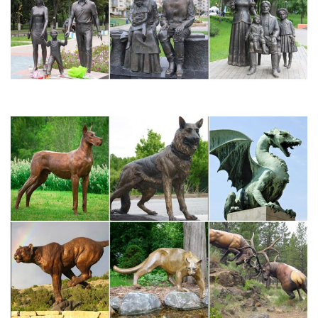
поняла, каких поразительных вершин мастерства можно
достичь в этом искусстве.Да, цена на такие статуэтки просто
нереально высока.
Фигурки Собак 2018.Магазин Смешных… | 50podarkov.ru
мягкая собака,текстильная,елочная,музыкальная)!
Аозначает,что статуэтку Собаки купить надо было спешить
еще,вроде и вчера.Петушок пропоет и на горизонтепоявится
не простая Собака в сувенирном мире 2018(
копилка,декоративная статуэтка собака и фигурка большой
Собаки в…
Статуэтки и скульптура. Купить статуэтки в интернет
магазине…
Цена. по возрастанию по убыванию. Вид.В корзину. 2
варианта исполнения. Собака – символ года 2018.В корзину. 2
варианта исполнения. Статуэтка Орел Большой. 3 990•.
Размеры, см: В28.2 варианта исполнения. Статуэтка Символ
Достатка и благополучия. 3 990•.
Купить статуэтки и фигурки в интернет магазине WildBerries.ru