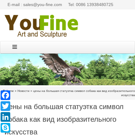
E-mail : sales@you-fine.com
Tel: 0086 13938480725
Home »
Новости
»
цены на большая статуэтка символ собака как вид изобразительного
Facebook
искусства
цены на большая статуэтка символ
Twitter
LinkedIn
собака как вид изобразительного
Skype
искусства