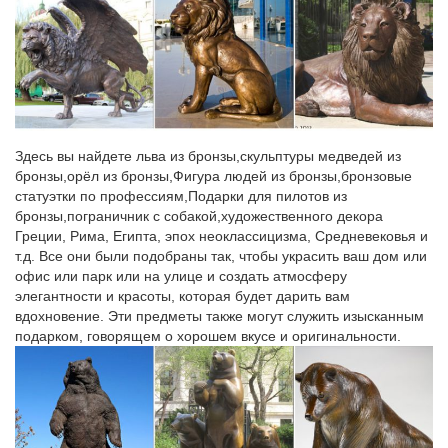
собаки.
Скульптура, статуэтки | Каталог
Коллекция включает в себя фигурки домашних и диких
животных, различных пород собак и видов птиц, экзотических
зверей, обитающих в Заполярье и в знойнойСкульптура,
статуэтки. Подбор изделия по параметрам. Цена в интернет-
магазине. от: до
Здесь вы найдете льва из бронзы,скульптуры медведей из
бронзы,орёл из бронзы,Фигура людей из бронзы,бронзовые
Фарфоровые статуэтки советского периода – Купить
статуэтки по профессиям,Подарки для пилотов из
фарфоровые…
бронзы,пограничник с собакой,художественного декора
Греции, Рима, Египта, эпох неоклассицизма, Средневековья и
Само название указывает нам место, где был зарожден этот
т.д. Все они были подобраны так, чтобы украсить ваш дом или
удивительный жанр танцевального искусства.Форма 2001 г.
офис или парк или на улице и создать атмосферу
Очень четко проработаны все детали статуэтки. Большая
элегантности и красоты, которая будет дарить вам
интерьерная статуэтка станет отличным дополнением к Вашей
вдохновение. Эти предметы также могут служить изысканным
коллекции.
подарком, говорящем о хорошем вкусе и оригинальности.
24.Особенности скульптуры как вида искусства.
кульпту́ра (лат. sculptura, от sculpo — вырезаю, высекаю) —
ваяние, пластика — вид изобразительного искусстваВиды
скульптуры: круглая скульптура (статуя, группа, статуэтка,