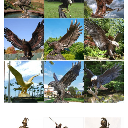
"Антиквариат,предметы искусства иТолько немцы ( даже в
фаянсе! )так искусно смогли (оживили!) образ собаки…
Статуэтки разных стран мира — блог туриста odlesya на…
Число вложенных кукол обычно от трех и более.
Символизирует русское народное искусство.то есть среди нас
коллекционеры статуэток! здорово! я сама больше люблю
магниты на холодильник покупать в поездках, но статуэтки
тоже покупаю!
Фарфоровые фигурки ЛФЗ, купить статуэтки ЛФЗ со
скидками…
Фарфоровые фигурки и статуэтки ЛФЗ представлены в
каталоге фарфора СССР нашего интернет-магазина в
большом разнообразии. Свяжитесь с нами, и мы предложим
вам уникальные произведения искусства.
Выбираем сувенир по его значению.. Обсуждение на
LiveInternet…
Вот наш символ года 2018 собака своими руками.Ворон
Подарок сувенир или статуэтка ворона придется по душе