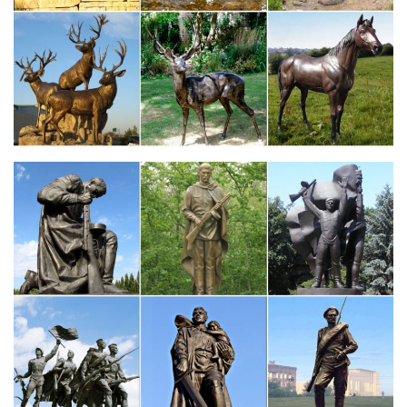
Большой выбор статуэток и фигурок в интернет-магазине
WildBerries.ru. Бесплатная доставка и постоянные скидки!Elan
Gallery Набор из 4-х декоративных фигурок "Щенок
французского бульдога" 412 руб. 825 руб.
Фарфоровые статуэтки Советского периода купить / оценить…
Вид: Список Сетка. Купить.Собака чау – чау (ЛФЗ). Из серии
фарфоровые статуэтки СССР 1960 годов.Ряды фигурок
изысканных форм и размеров в большом количестве
украшали комоды и каминные полки.
Статуэтка – это… Что такое Статуэтка?
Археологические артефакты по типу. Виды скульптуры.
Статуэтки.статуэтка — СТАТУЭТКА, и, мн род. ток, дат. ткам, ж
Произведение изобразительного искусства, представляющее
собой скульптурное изображение небольшого размера,
служащее комнатным украшением.
Фарфор, фаянс, керамика Европейские статуэтки и
скульптуры…
Дата завершения (от меньшей) Дата завершения (от большей)