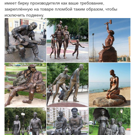
Раритетные вещи, антиквариат в Чебоксарах – Барахла.Нет
имеет бирку производителя как ваше требование,
закреплённую на товаре пломбой таким образом, чтобы
Продам интересный брак монет – в Чебоксарах.Продам
исключить подмену.
фарфоровые статуэтки в Чебоксарах. Фарфор все в отличном
и хорошем сост. все что на фото есть цены обсуждаемые…
Фигурки животных Schleich – купить в Чебоксарах…
Купите фигурки животных Schleich с бесплатной доставкой по
Чебоксарам в интернет-магазине Дочки-Сыночки, цены от 249
руб., в наличии 51 модель фигурки животных.Мягкие игрушки
Медведи Кошки Кошки Собаки Символ года Зайки /Кролики
Игрушки-грелки…
Статуэтки собак цены от 78.00 руб. Статуэтки собак купить…
Статуэтки собак, более 1212 моделей в каталоге. Статуэтки
собак в Москве с быстрой доставкой по России, фото,
характеристики товара.Фигурка декоративная Собачка,
13,5х10х38 см.
Купить шоколадная фигурка "Символ года-Собака" 55…
Мы предлагаем купить шоколадная фигурка "Символ года-
Собака" 55 г. оптом, по специальным ценам.Виды оплат.