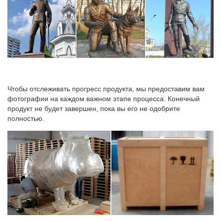
Каталог статуэток СССР, цены на аукционе Соберу.ру
Купить статуэтки СССР, цена на аукционе Соберу.ру – продажа
статуэток времен СССР: стоимость, фото.Увеличить
Интересная карандашница-голова Черта.12 см.СССР. б.у. 1
200 руб.
Чтобы отслеживать прогресс продукта, мы предоставим вам
фотографии на каждом важном этапе процесса. Конечный
продукт не будет завершен, пока вы его не одобрите
полностью.