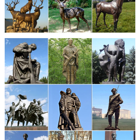
"Добра"", 7 см — сувенир в полном смысле этого слова.
Статуэтка ‘Собачка – символ 2018 года’, посеребрение:
купить…
Чебоксары. Челябинск.Как купить VIP подарок "Статуэтка
‘Собачка – символ 2018 года’, посеребрение".Символ 2018
года собака принесет удачу и будет поддержкой в любых
начинаниях!
Купить символ 2018 года собака: статуэтки, куклы и игрушки
Огромный выбор символов 2018 года собаки в виде статуэтки
и кукол к рождеству и новому году от ведущего интернет
магазина в Москве.Сортировать по Цена ↓ Цена ↑
Наименование товара ↓ Наименование товара ↑.
Статуэтки и Фигурки в Чебоксарах
Статуэтки и Фигурки. Сортировать по цене: по убыванию | по
возрастанию. Сувенирная продукция – Статуэтки и Фигурки,
купить недорого в Чебоксарах.В Индии «Будда» – символ
воплощения абсолютной истины и просветления, богатства,
достатка и счастья.