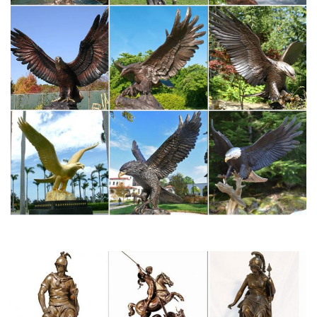
благодатный период для всех знаков, без исключения.
Статуэтки – купить в Чебоксарах. Цены в интернет-магазинах
на…
Статуэтка по цене минимальные Купить статуэтки в
Чебоксарах с доставкой и гарантией.Фигурка "Петух-
будильник" Символ 2017 года – как же без него? Этот петушок
радуется солнцу и любому празднику.
Фигурки, статуэтки собак
Интернет-магазин русских сувениров с низкими ценами. У нас
можно купить Матрешки, оловянные солдатики, шкатулки
Палех, Федоскино.Павловопосадские платки, фарфор ЛФЗ,
Жостово, Береста, Фигурки, статуэтки собак.Символ 2018 года
– собака. Архив новостей.
Год Собаки: сувениры и фигурки с символом года 2018 от 60
руб.!
Фигурка "Пес Шарик" с монетами и банкнотами (цена за 1 шт.)
Собака далматинец с елочкой.Чтобы красиво и недорого?
Выбирайте керамические фигурки Собаки – символа 2018