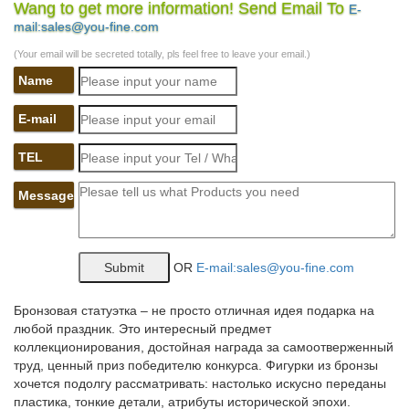
Wang to get more information! Send Email To
E-
Бронзовые статуэтки и фигурки животных. Продажа, поиск,
mail:sales@you-fine.com
поставщики и магазины, цены в Чебоксарах.Статуэтки,
Сувениры, Фигурки, Статуэтки и фигурки, Корпоративные
(Your email will be secreted totally, pls feel free to leave your email.)
подарки, СПб, Фигурки из стекла, Аниме фигурки, Дикие
Name
кошки, Собаки Фу.
Статуэтки большой выбор, доступные цены в интернет-
E-mail
магазине…
TEL
Отличные цены на Статуэтки в интернет-магазине
ALEKSMARKET.RU в Чебоксарах.Купите статуэтки оптом или в
Message
розницу с символом наступающего года и вручите их – они
принесут удачу и станут идеальным подарком к празднику.
Фигурки и статуэтки купить в Чебоксарах. Заказать фигурки…
OR
E-mail:sales@you-fine.com
Фигурки и статуэтки в Чебоксарах. Регион Чебоксары.
Предложения из других регионов. Цена, руб. – Товары со
Бронзовая статуэтка – не просто отличная идея подарка на
скидкой. Оптовые цены. Проверенные компании.
любой праздник. Это интересный предмет
коллекционирования, достойная награда за самоотверженный
Статуэтки – символ года 2018 СОБАКА купить в Москва
труд, ценный приз победителю конкурса. Фигурки из бронзы
хочется подолгу рассматривать: настолько искусно переданы
*Статуэтка Собака со щенками на золотых монетах.КУПИТЬ.
пластика, тонкие детали, атрибуты исторической эпохи.
Код товара: AE-107948. *Статуэтка фарфоровая СОБАКА