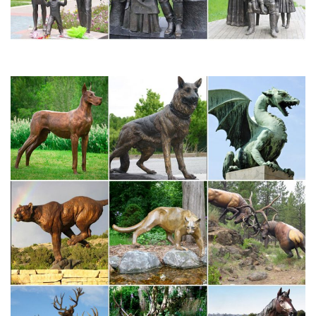
Порядок возврата товара. Интересная информация. Частые
вопросы. Акции и скидки.
Купить ордена и медали, жетоны, значки в Республике
Чувашия…
…Книги и журналы Коллекционирование Музыкальные
инструменты Охота и рыбалка Спорт и отдых Животные
Собаки Кошки Птицы Аквариум Другие.По всей России
Чувашия — Города — Чебоксары Алатырь Батырево Вурнары
Канаш Козловка Мариинский Посад Новочебоксарск…
Фигурки символ года 2018 – купить в интернет магазине…
Интернет-магазин Елок №1 в Чебоксарах Выбрать
городФигурки символ года. Собака далматинец керамический
пушистый с золотым бочонком. Смотреть видео.
Символ года (Собака) – купить по низкой цене с доставкой…
Купить Символ года (Собака) в интернет магазине – цена,
фото, отзывы. Заказ товара на сайте и по телефону – 8 (499)
638-22-35.Статуэтка фарфоровая "Пёс Крендель с медалью