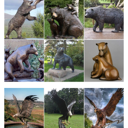
Статуэтки и скульптура. Купить статуэтки в интернет
магазине…
2 варианта исполнения. Собака – символ года
2018.Обращаясь в наш магазин, каждый клиент получает
возможность купить статуэтку по самой выгодной цене. При
этом вы можете быть уверены в высочайшем качестве того
товара, который мы предлагаем.
статуэтки. Сравните цены и купите по низкой цене в
Чебоксарах
Купить статуэтки в Чебоксарах. Фильтр. Цена от до руб.
Доставка в Чебоксары.Ведь не напрасно он считается
хозяином леса, символом власти, силы и мудрости. С
фигуркой медведя связано множество примет.
Фигурка Собаки – символ 2018 года | В нашем интернет-
магазине…
CMS-60/20 Статуэтка "Собака с букетом" (Pavone).Пройдет
всего несколько лет, как символ года Собака примет бразды
правления, чтобы ознаменовать своим приходом самый