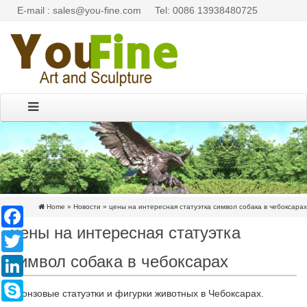
E-mail : sales@you-fine.com
Tel: 0086 13938480725
Home »
Новости
»
цены на интересная статуэтка символ собака в чебоксарах
Facebook
цены на интересная статуэтка
Twitter
символ собака в чебоксарах
LinkedIn
Skype
Бронзовые статуэтки и фигурки животных в Чебоксарах.