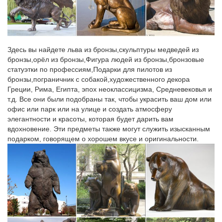
Символ года 2018 собака – купить оптом и в розницу, с
доставкой…
Символ года 2018. Разделы. Все. Страна
Здесь вы найдете льва из бронзы,скульптуры медведей из
производитель.Купить. Статуэтка собака из полистоуна
бронзы,орёл из бронзы,Фигура людей из бронзы,бронзовые
5KRA08. высота от 3,5 до 6см, полистоун, роспись Артикул:
статуэтки по профессиям,Подарки для пилотов из
5KRA08 Китай. Наличие: да.
бронзы,пограничник с собакой,художественного декора
Греции, Рима, Египта, эпох неоклассицизма, Средневековья и
Необычные копилки купить в Чебоксарах – Сувениры
т.д. Все они были подобраны так, чтобы украсить ваш дом или
Чебоксары…
офис или парк или на улице и создать атмосферу
Необычные копилки купить в Чебоксарах. Сувенирные
элегантности и красоты, которая будет дарить вам
фигурки и статуэтки из полистоуна."Жуёт" с аппетитом
вдохновение. Эти предметы также могут служить изысканным
монеты, которые опускают в копилку. Веселое зрелище,
подарком, говорящем о хорошем вкусе и оригинальности.
интересный добрый подарок.
Статуэтки собака купить, сравнить цены в Чебоксарах
Если вам нравятся фигурки животных в интерьере, заходите в
этот раздел Blizko – здесь можно узнать, где и по какой цене
купить статуэтки таких животных, как собака, а также купить
статуэтки в Чебоксарах онлайн.