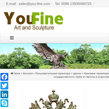
E-mail : sales@you-fine.com
Tel: 0086 13938480725
Home »
Каталок
»
Пользовательская скульптура
»
другие
»
Красивые скульптура
Facebook
государственного герба из бронзы в искусстве
Twitter
LinkedIn
Skype