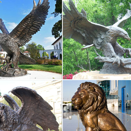
ки собак, более 1216 моделей в каталоге. Статуэтки собак в Москве
ристики товара.Комплект из 6-Ти Фигурок "Собачка", высота 5см.
ки собак, купить фигурку собаки в интернет-магазине…
т-магазин Lares.ru предлагает Вам купить фигурку собаки по низк
ки собак с доставкой поНатуральный материал будет отлично гарм
а с флорой и фауной.
ки и фигурки собаки, овчарки, спаниеля, мопса…
т-магазин Art East предлагает купить фигурки собак и статуэтки с
нные в разных стилях и техниках комплектные наборы, состоящие
года Собака статуэтки | Каталог
года Собака статуэтки. Показывать по: 9 18 27.Купить. Фигурка "Соб
ие трактаты о статуэтках и фигурках животных…
мвол стабильности и устойчивости. Статуэтку из самоцветов реком
се.Собака Собака – самый мощный талисман для дома и самый вер
ого из природных…