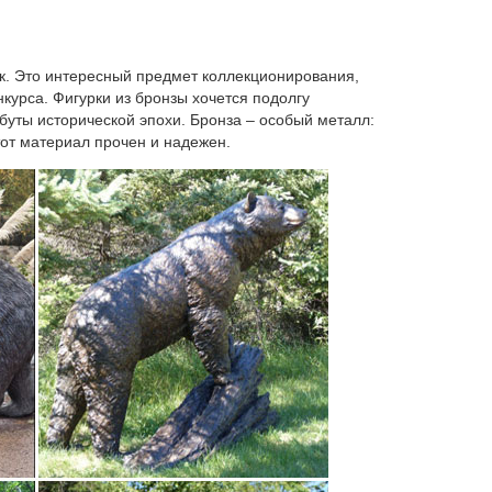
ик. Это интересный предмет коллекционирования,
онравилась книжка. Казалось бы, что здесь уже
курса. Фигурки из бронзы хочется подолгу
о не перестаёшь удивляться человеческой фантазии.
ибуты исторической эпохи. Бронза – особый металл:
тот материал прочен и надежен.
ниры из различных материалов. Сувениры с
ть Матрешки, оловянные солдатики, шкатулки Палех,
рки, статуэтки собак.
Люди изготавливали их изображения в виде
терьере фарфоровые статуэтки собак.