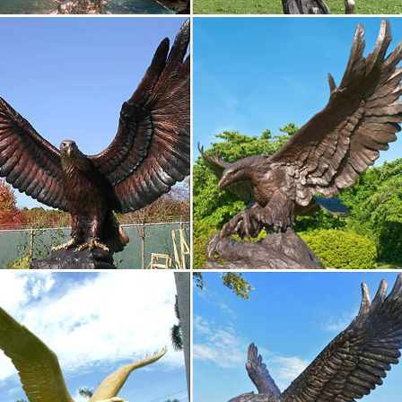
уры, распродажа со скидками на AliExpress.
ки и фигурки от магазина Дорогой подарок
о Все Женщины Мужчины. По поводу Любой День рождения Новый Г
образие материала позволяет выбирать эксклюзивные статуэтки, 
ивные Статуэтки Для Интерьера Квартиры Или Дома…
расивые природные материалы как нельзя лучше подойдут традици
зирующие удачу. Рассмотрим, какие фигурки и декоративные пред
ки животных купить по цене от 16 руб….
е подарки из категории Статуэтки животных. ✔ Только качественн
в и сувениров.Материал.