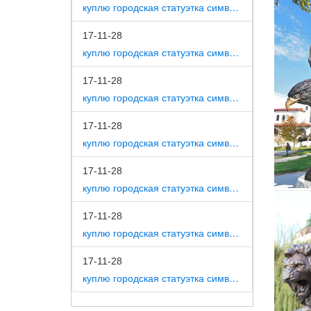
куплю городская статуэтка символ собака как вид изобразительного искусства
Статуэт
характе
17-11-28
куплю городская статуэтка символ собака на постаменте
Статуэт
Интерне
17-11-28
статуэт
куплю городская статуэтка символ собака в романской скульптуре
человек
17-11-28
Статуэт
куплю городская статуэтка символ собака в царском селе
Интерне
выполне
17-11-28
в…
куплю городская статуэтка символ собака в движении 7 класс
символ 
17-11-28
символ 
куплю городская статуэтка символ собака в скульптуре древней греции
Китайск
17-11-28
куплю городская статуэтка символ собака в школе искусств
Он – си
или офи
животн