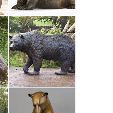
обака из полистоуна (33) под золото 2 вида символ
в – дерева, металла илиДревесина является
уэтки, фигурки из дерева, аТрадиционно, дракон –
ПНХП "Золотая антилопа" можно купить бронзовую
змеевик, патинированная бронза. Тип упаковки.
Ширина, см: 23 Глубина, см: 16 Вес, кг: 5 Теги:
х сарафанах, расписанных яркими цветами. До