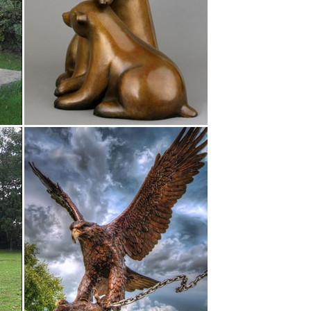
 ставший символом целой эпохи.
езаны из камня, тщательно отшлифованы и
ые". 1 500 р.
уэтку собаки де20шево 18 в Москве.Декор из
. КоличествоСобака может привлекать в дом деньги и
овать в виде статуэтки, изображения или игрушки.
 лучшая цена на бокалы для вина Bohemia, доставка
идкой. Дом и сад,Статуэтки и миниатюры,Статуи и