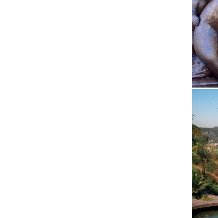
олимпий
Фигурки
Символы
раскраш
Фигурки
Фигурки
натурал
Собака 
Материа
охранят
Статуэт
Купить 
по Моск
Распрод
Распрод