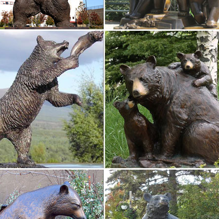
: 599-795. 0 отзывов. Производство: Китай. Материал: Полистоун.С
да.
: Значение фигурок | Собака
о фэн-шуй, фигурки животных, сделанные из природных материало
элементом в фэн-шуй, а его символы – деревянные предметы, стат
ель сокровищ…
бронзовую статуэтку собаки на подставке в магазине…
ине статуэток домашних животных и знаков восточного календаря 
ку собаки на подставке из змеевика.Материал. натуральный камень 
ы.
ки собак – купить фарфоровые статуэтки собак по…
ки символы.Материал: Литьевой мрамор Цвет: Бронза Высота, см: 31 
и собак .. Купить. 6 560a.
вые статуэтки на Алиэкспресс. Заказываем статуэтки из…
ки собак.На сайте можно найти от девушек в традиционных русски