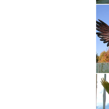
скульпт
Статуэт
Для ког
отРазно
Декорат
Такие к
символи
Статуэт
▶ Лучши
подарко