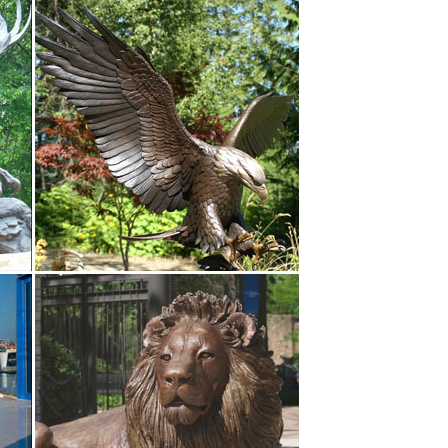
 с быстрой доставкой по России, фото,
им ценам. В нашем каталоге вы можете выбрать
онировать с природой и символизирует единение
обак с… традиционные фарфоровые статуэтки собак,
 из нескольких разноразмерных фигурок, сделанных
ака" 4. китай. 439 руб. Купить.Материал. керамика.
ендуется ставить на светлые места в вашем доме
ный домашний страж. Фигурка или статуэтка этого