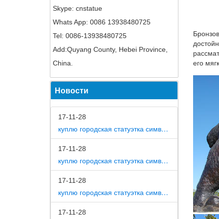
Долмати
Skype: cnstatue
Книга: 
Whats App: 0086 13938480725
Бронзов
Tel: 0086-13938480725
Рецензи
достойн
ничего 
Add:Quyang County, Hebei Province,
рассмат
Сувенир
China.
его мяг
Новинки
Новости
кристал
Фигурки
17-11-28
Интерне
куплю городская статуэтка символ собака в дом
Федоски
17-11-28
Фигурки
куплю городская статуэтка символ собака в метро москвы
Фигурки
статуэт
17-11-28
куплю городская статуэтка символ собака на площади революции
Статуэт
Статуэт
17-11-28