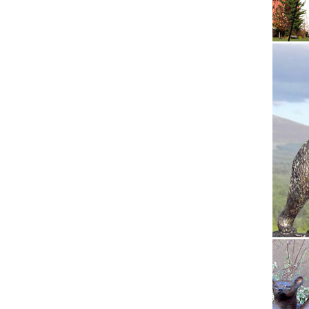
Артикул
2018 го
Фэн-Шуй
Согласн
вторым 
хранит
Купить 
В магаз
статуэт
Размер
Статуэт
Статуэт
Статуэтк
Фарфоро
статуэт