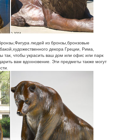
а: AE-107938. *Статуэтка фарфоровая ЩЕНОК серия
 бронзы,Фигура людей из бронзы,бронзовые
е фарфоровые статуэтки животных популярны в
бакой,художественного декора Греции, Рима,
ие собаки гипоаллергенны и прослужат долго даже
ы так, чтобы украсить ваш дом или офис или парк
 дарить вам вдохновение. Эти предметы также могут
сти.
татуэтки, приносящие добро. Собака в китайской
м по себе излучает полезные импульсы, а умный
й спектр материалов – от природных до
отваги, преданности, справедливости и