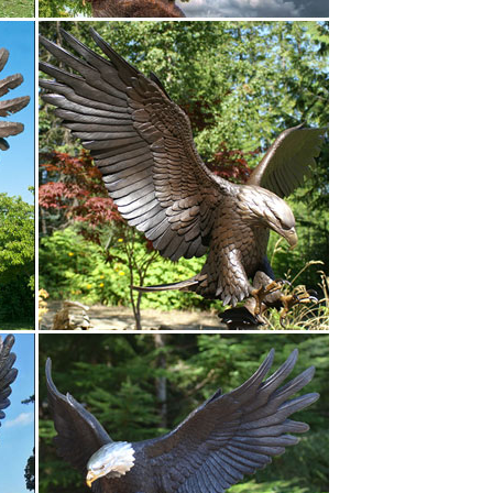
од Символ года Хеллоуин На удачу. Цена
подходящие именно под ваш интерьер.
онному изысканному стилю.Статуэтки,
меты предпочтительно иметь в доме.
ые товары ⚠ от популярных производителей