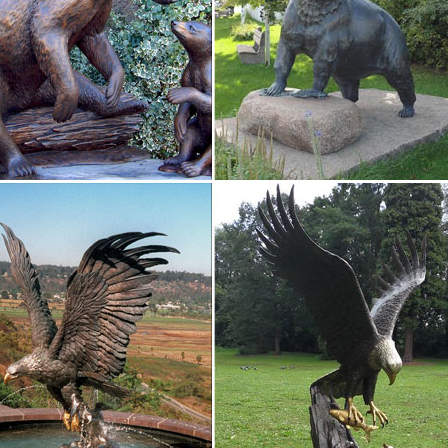
ской символики, как знаменитый на весь мир Олимпийский мишка,
 животных и людей из камня
 Африки. История продаж статуэток.Статуэтки кошек и собак выр
ены.Купить. Фигурка из натурального камня "Целующиеся влюбленн
 Собак 2018.Магазин Смешных… | 50podarkov.ru
 Собак 2018.Магазин денежных собак.Сьтатуэтки собак.Купить стат
ьных материалов.
из бронзы | "Талисман Удачи" магазин фэн-шуй
л: бронза. Размер: 4 см. х 3 см. Артикул: fln016. Цена: 450.00руб
ь уже имеющее богатство. Символ собаки в фен-шуй можно использ
ки и фигурки собака Китай купить в интернет-магазине…
Статуэтки и фигурки собака Китай с доставкой на следующий день,
ве и всей России.Материал статуэтки.
ажа Бронзовые Фигурки Животных – товары со скидкой…
ажа Бронзовые Фигурки Животных и других китайских товаров со ск