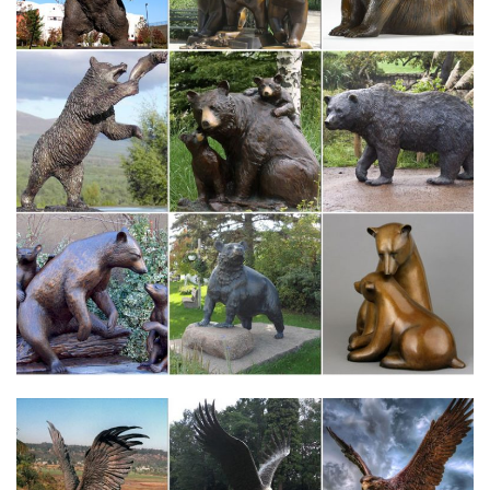
к нему, – скульптурные композиции балерин.Особое место в
изобразительном искусстве играли народные мотивы, сюжеты
из сказок.
Скульптура, статуэтки | Интернет-магазин: Тел. +7 (812) 325-
1970.
Коллекция включает в себя фигурки домашних и диких
животных, различных пород собак и видов птиц, экзотических
зверей, обитающих в Заполярье и в знойной африканской
саванне.Скульптура, статуэтки. Подбор изделия по
параметрам. Цена в интернет-магазине.
Фигурки собак – Стеклянные фигурки собак – Коллекция
собачек
Вот тут мы собрали стеклянные фигурки собак и собачек, псов
и песиков, разных пород и разных размеров. фигурки собак
являются одними из самых покупаемых из всего разнообразия
фигурок.
Статуэтки из серебра, фигурки животных.
Символ 2018 года: Собака. Золотая коллекция