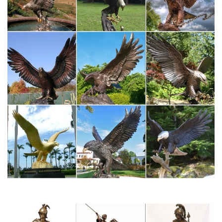
Альдзена.Статуэтки бобра. Медведь, как символ благородства
и храбрости.Уникальные технологии производства ювелирных
изделий из серебра: литье под давлением и нанесение эмали
сделали фигурки животных…
фигурки собак из бронзы различных пород, овчарки
бронзовые…
Код товара: 2118_GE. Фигурка собаки символизирует собой
верность, преданность, благополучие.Статуэтка собачки из
бронзы, Художественное бронзовое литье, Материал: Бронза,
Покрытие – эмаль, лак, Вид: Интерьерная, настольная,
каминная, подарочная, арт.
Скульптуры, статуи и статуэтки
Скульптура (от лат. вырезаю, высекаю) – ваяние, пластика,
вид изобразительного искусстваСовременная скульптура в
России и Москве представлена множеством уникальных
формКупить статуэтку в интернет-магазине можно по причине
огромного ассортимента: нигде вы…
Статуэтки – символ 2018 года – Собака – покупайте в Москве