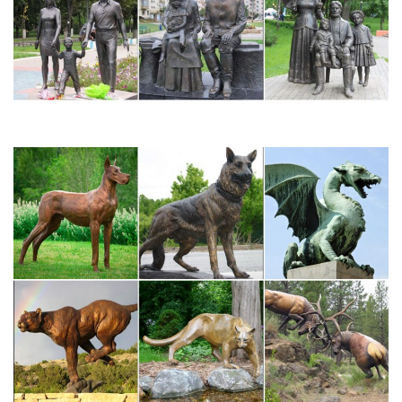
Год Собаки Новинки ПечатиВ ГМИИ им. А.С. Пушкина
проходит выставка бронзы и лаков Музея провинции Хубэй
«Древний Китай: ритуал и музыка».
Купить бронзовую статуэтку собаки на подставке в магазине…
Бронзовая статуэтка "Собака" (в ассортименте)
Бизнес сувениры с символикой РФ и видами
Москвы.Бронзовая статуэтка "Собака" (в ассортименте), арт.
24500-а. Дополнительные фотоКаждый товар в нашем
магазине уникален и может отличаться от представленного на
фото образца.
Фигурки Собак 2018.Магазин Смешных… | 50podarkov.ru
Фигурки Собак 2018.Магазин денежных собак.Сьтатуэтки
собак.Купить статуэтку собаки де20шево 18 в
Москве.Собачки(светло-желтые,денежные,фигурки,мягкие как
игрушки,VIP-статуэтки,)-Подарки-Собаки 2018 года-Москве.
Как отличить оригинальную фарфоровую статуэтку от
поддельной.