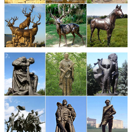
Если вы хотите купить подлинную фарфоровую статуэтку,
покупайте и обращайтесь за консультацией, только в
проверенные магазины, или кОпределенное сочетание
красок, стиля и вида росписи часто бывает уникальным для
определенного завода и временного периода.
Фарфоровые статуэтки собак – Магазин редкостей Старивина
Как купить? Последняя новость: Новинки коллекции
06.12.2017.Собака – символ 2018 года. Наступающий 2018
год – год собаки.Статуэтки собак. Друг человека с древних
времен занял достойное место и в коллекциях известнейших
фарфоровых фабрик.
Фигурки животных из стекла, сувениры собак по породам
оптом
Посещение сайта Glass-Souvenirs.ru (Сувениры изделия
фигурки из цветного стекла оптом) автоматически означает
ваше согласие с этим соглашением.Новая категория, Год
собаки 2018 (01.12.17). Что можно сделать из
художественного стекла?
Фигурки животных в интерьере – декор или талисман?