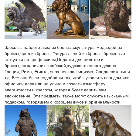
Фигурка "Собака со щенком".Винтажные вещи покоряют
уникальной атмосферой, причастностью к давно ушедшим
эпохам.Старинная статуэтка в подарок станет не только
символом вашего внимания, но и ценным вкладом: цена за
антиквариат растет с каждым годом.
Статуэтки – символ года 2018 СОБАКА купить в Москва
Здесь вы найдете льва из бронзы,скульптуры медведей из
*Статуэтка Собака со щенками на золотых монетах.*Фигурка
бронзы,орёл из бронзы,Фигура людей из бронзы,бронзовые
декоративная Собака 7 см, 6 видов. 85. КУПИТЬ.
статуэтки по профессиям,Подарки для пилотов из
Минимальный заказ: 6шт. Код товара: rm-253440.
бронзы,пограничник с собакой,художественного декора
Греции, Рима, Египта, эпох неоклассицизма, Средневековья и
Фигурка Собаки – символ 2018 года | В нашем…
т.д. Все они были подобраны так, чтобы украсить ваш дом или
CMS-60/20 Статуэтка "Собака с букетом" (Pavone).шт. Купить.
офис или парк или на улице и создать атмосферу
Быстрый просмотр.Пройдет всего несколько лет, как символ
элегантности и красоты, которая будет дарить вам
года Собака примет бразды правления, чтобы ознаменовать
вдохновение. Эти предметы также могут служить изысканным
своим приходом самый благодатный период для всех знаков,
подарком, говорящем о хорошем вкусе и оригинальности.
без исключения.
Редкие фарфоровые статуэтки СССР (фото)
Такая статуэтка говорит сама за себя. Нежные фарфоровые
статуэтки СССР, отражавшие восхищение искусством и любовь