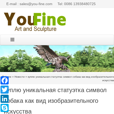
E-mail : sales@you-fine.com
Tel: 0086 13938480725
Home »
Новости
»
куплю уникальная статуэтка символ собака как вид изобразительного
Facebook
искусства
куплю уникальная статуэтка символ
Twitter
LinkedIn
собака как вид изобразительного
Skype
искусства