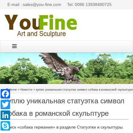
E-mail : sales@you-fine.com
Tel: 0086 13938480725
Home »
Новости
»
куплю уникальная статуэтка символ собака в романской скульптуре
Facebook
куплю уникальная статуэтка символ
Twitter
собака в романской скульптуре
LinkedIn
Skype
Поиск «собака германия» в разделе Статуэтки и скульптуры.