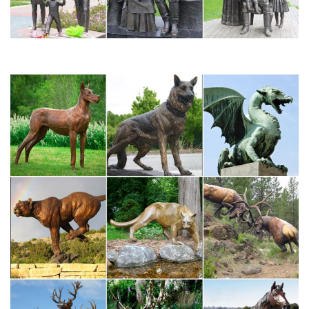
Мастер по выгодным ценам и с быстрой доставкой.Также
представлены статуэтки домашних питомцев – кошек, собак,
лошадей.Статуэтки и скульптуры.
Фарфор, фаянс, керамика Европейские статуэтки и
скульптуры…
Представлены фигурки собак и гончих Германии, английская
статуэтка молодой танцовщицы, изделия мануфактуры Cope и
Spode. Можно купить на аукционе знаменитые модели –
«Наполеон на пушке», « Китайскую Будду».
фарфоровые статуэтки италия , Итальянский фарфор
статуэтки…
Фарфоровые статуэтки животных ручной работы обычно
дополняются лепкой и росписью – каждый такой подарок
уникален и неповторим.Скульптура напольная собака.
Артикул: 19-04.
Фигурки животных из бронзы в России. Сравнить цены,
купить…
Продажа, поиск, поставщики и магазины, цены в