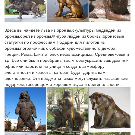
Год Собаки Новинки Печати СувенирыСкульптуры собак
станут оберегом для тех, в чьем доме они стоят. Статуэтки
собак – универсальный подарок.
Фигурки, статуэтки собак | Хиты продаж
Здесь вы найдете льва из бронзы,скульптуры медведей из
Фарфоровые фигурки, статуэтки, скульптура Ломоносовского
бронзы,орёл из бронзы,Фигура людей из бронзы,бронзовые
фарфорового завода (СПб). Скульптура анималистическая.
статуэтки по профессиям,Подарки для пилотов из
Фарфоровые фигурки собак ЛФЗ.Новости магазина. Символ
бронзы,пограничник с собакой,художественного декора
2018 года – собака.
Греции, Рима, Египта, эпох неоклассицизма, Средневековья и
т.д. Все они были подобраны так, чтобы украсить ваш дом или
Дорогие статуэтки СССР на аукционе Соберу.ру | Редкие…
офис или парк или на улице и создать атмосферу
элегантности и красоты, которая будет дарить вам
Увеличить Скульптура-статуэтка солдат Василий Теркин
вдохновение. Эти предметы также могут служить изысканным
Большой.40см гипс на фото 3 500 руб.Увеличить
подарком, говорящем о хорошем вкусе и оригинальности.
ФАРФОРОВАЯ СТАТУЭТКА "ГОНЧАЯ СОБАКА". РОЗЕНТАЛЬ.
Животные в каталоге подарочных скульптур и статуэток…
Подборка подарков на тему животные в каталоге
эксклюзивных скульптур и статуэток с доставкой по Москве,
России и зарубежью.Купить в 1 клик. Статуэтка бронзовая
"Собака охотничья".