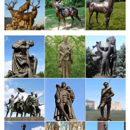
России.Фигурки животных, Сувениры, Интерьерные сувениры,
Фигурки, Бронзовые статуэтки, Бронзовые статуэтки и фигурки
животных, Статуэтки, Сувениры из различных материалов,
Статуэтки и скульптуры…
Статуэтки и фигурки собака Pavone купить в интернет-
магазине…
Купить Статуэтки и фигурки собака Pavone с доставкой на
следующий день, лучшая цена на бокалы для вина Bohemia,
доставка по Москве и всей России.650 руб. Фигурка символ
года Собака.
Статуэтки собак, купить фигурку собаки в интернет-магазине…
купить. Скульптура ‘пантера’ арт. мк1175.В модном
направлении анимализма в интерьере дома используют
статуэтки собак.Виды. Наличие уникальных технологий
производства сувенирных изделий позволяет скульпторам и
художникам создавать удивительные фигурки.