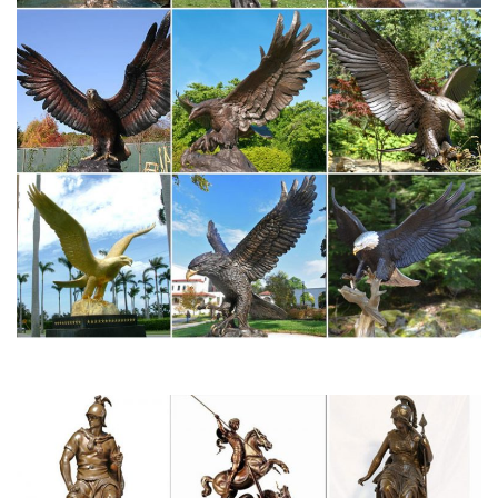
Отправка в любую точку РФ. Символ 2018 года фарфоровые
статуэтки Собаки, щенки.Добейтесь своих целей – купите
символ наступающего года, собаку и да будем с Вами удача!
Dog Sculptures Bronze – Купить Dog Sculptures Bronze
недорого…
Классическая леди гулять с собакой бронзовые скульптуры
Китайский Foo собак Статуи Животных бронзовые статуэтки
Открытый Статуи …
Собаки | Статуэтки и фигурки собак
поиск цена от до категория. —– Каталог статуэток и
скульптур.Символ наступающего года – собака. Поэтому, даря
статуэтки, картины, шкатулки с другие безделушки.Согласно
учению фен-шуй статуэтка собака символизирует
благополучие, верность, бдительность и добрые…
Купить статуэтки в интернет магазине WildBerries.ru
Большой выбор статуэтки в интернет-магазине WildBerries.ru.
Бесплатная доставка и постоянные скидки!-30%. Art East
Статуэтка ”Собака Эмма” 3 605 руб. 5 150 руб. The Comical