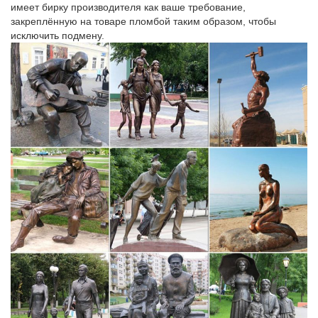
имеет бирку производителя как ваше требование,
СКУЛЬПТУРЫ – КОЛЛЕКЦИЯ : Скульптура Лев Св.Марка…
закреплённую на товаре пломбой таким образом, чтобы
исключить подмену.
Скульптуры фигурки и статуэтки.Вы здесь: Home » Скульптуры
» СКУЛЬПТУРЫ – КОЛЛЕКЦИЯ » Скульптура Лев Св.Марка
-символ Венеции – автор Alessandro Barbaro.Необычайно
красивая уникальная скульптурная работа выполнена из
муранского…
Статуэтки собак. Купить статуэтки собак из… – Минерал
Маркет
Статуэтка Собачка "Манюня" ЛФЗ, арт. 0032117 – купить…
Магазин подарков. Авторская скульптура. Статуэтка Собачка
"Манюня" ЛФЗ.Каждый товар в нашем магазине уникален и
может отличаться от представленного на фото образца.
Символ дружбы и преданности, собака воплощена в
авторской анималистической скульптуре…
Статуэтки животных – в каталоге подарков интернет
магазина…
Купить Статуэтки животных в интернет магазине Сувенир