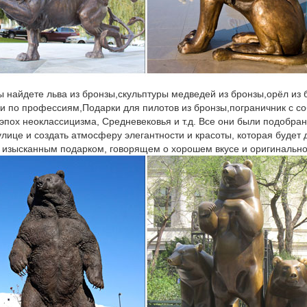
ы найдете льва из бронзы,скульптуры медведей из бронзы,орёл из
ки по профессиям,Подарки для пилотов из бронзы,пограничник с со
 эпох неоклассицизма, Средневековья и т.д. Все они были подобран
улице и создать атмосферу элегантности и красоты, которая будет
 изысканным подарком, говорящем о хорошем вкусе и оригинально