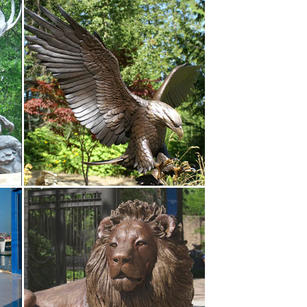
е города России.
вотного может стать оригинальной деталью
ам купить фигуры животных из различных уголков
к в качестве новогоднего подарка очень
 розницу и оптом в подарок своим близким,