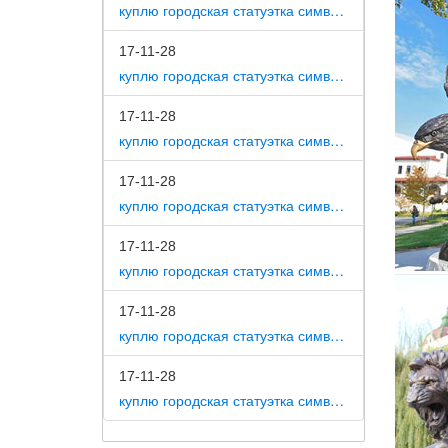
удачу в
куплю городская статуэтка символ собака как вид изобразительного искусства
Фигурки
17-11-28
куплю городская статуэтка символ собака на постаменте
Бумеран
интерье
земного
17-11-28
куплю городская статуэтка символ собака в романской скульптуре
Статуэт
17-11-28
Как изв
куплю городская статуэтка символ собака в царском селе
актуаль
друзьям
17-11-28
куплю городская статуэтка символ собака в движении 7 класс
17-11-28
куплю городская статуэтка символ собака в скульптуре древней греции
17-11-28
куплю городская статуэтка символ собака в школе искусств