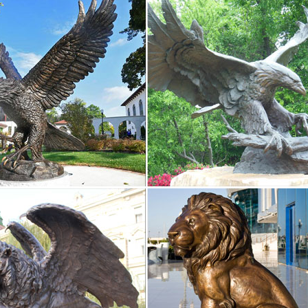
 дом знакомых и близких людейдоставку товара по Москве и в други
 животных из дерева | Сувениры из Индонезии
г. Духовые ружья. Сувениры с видами городов.Статуэтка в виде жи
ра, а также талисманом своегоНаш интернет-магазин предлагает в
 шара.
ки и аксессуары AroraDesign | Выберите город
естно, символ 2018 года – Желтая Собака, поэтому и статуэтки соба
ны.Соблюдая такт и чувство меры, вы сможете купить символ года в
, коллегам.