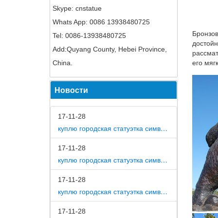
Skype: cnstatue
Статуэт
Whats App: 0086 13938480725
В нашем
Бронзов
Tel: 0086-13938480725
собакСи
достойн
галереи
Add:Quyang County, Hebei Province,
рассмат
Статуэт
China.
его мяг
То есть
Новости
магазин
Фигурки
17-11-28
У нас м
куплю городская статуэтка символ собака в дом
Жостово
17-11-28
Статуэт
куплю городская статуэтка символ собака в метро москвы
В интер
Скульпт
17-11-28
куплю городская статуэтка символ собака на площади революции
Купить 
Предлаг
17-11-28