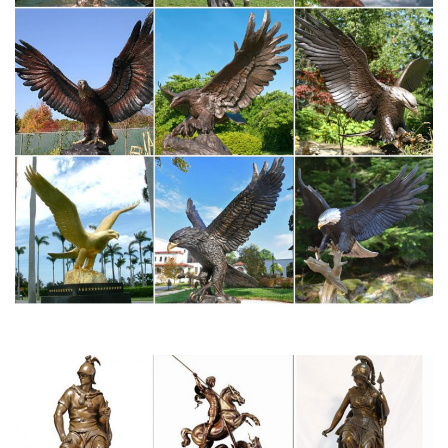
Напомним, вечером 27 декабря в одном из магазинов
торговой сети "Перекресток" на Кондратьевском проспекте в
Санкт-Петербурге прогремел взрыв. Террористическая
организация ИГИЛ (запрещена в РФ)…
bit.picskids.ru/page/445
ТОП-15 лучших пород собак для детей
Собака очень умная, добрая, терпеливая и верная, любит
играть с детьми, относится к ним с нежностью.Мопс –
маленькая собачка, но большая личность.Могут составить
детям компанию, отдыхая на диване, иногда играют и в
подвижные игры.
katalog-kartinok2wra9b0.vdomerobot.ru/ш/2
Вакансии в санкт-петербурге на промзоне парнас свежие
вакансии.
Купить комнату | Санкт-Петербург, цены на недвижимость,
купить…