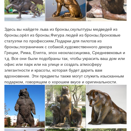
каникулы в мире оптических чудес от Музея оптики 6+. На
новогодних каникулах Музей оптики приглашает взрослых и
детей побывать в мире оптических иллюзий….
galereyakartinok-berkw9y.gefest73.ru/у/6
Здесь вы найдете льва из бронзы,скульптуры медведей из
Снять квартиру в санкт-петербурге комендантский проспект.
бронзы,орёл из бронзы,Фигура людей из бронзы,бронзовые
статуэтки по профессиям,Подарки для пилотов из
katalog-kartinok5uo.mysunhouse.ru/е/6
бронзы,пограничник с собакой,художественного декора
Греции, Рима, Египта, эпох неоклассицизма, Средневековья и
Купить квартиру в стройке в санкт-петербурге авито.
т.д. Все они были подобраны так, чтобы украсить ваш дом или
офис или парк или на улице и создать атмосферу
302 Found
элегантности и красоты, которая будет дарить вам
Постановка на учет спецтехники в Санкт-Петербурге и
вдохновение. Эти предметы также могут служить изысканным
области.
подарком, говорящем о хорошем вкусе и оригинальности.
Contact Support
…которая пнула ребенка на детской площадке в Санкт-
Петербурге.
galereyakartinok-kgs2.sportfak.ru/в/8
Ищу работу для пенсионера в санкт-петербурге.