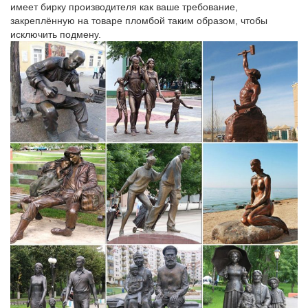
top2dream.ru/3
имеет бирку производителя как ваше требование,
закреплённую на товаре пломбой таким образом, чтобы
9 клиник в Санкт-Петербурге.
исключить подмену.
pyramidweb.ru/egy-6.html
Почему в Санкт-Петербурге во 2-й половине XIX века нельзя
было…