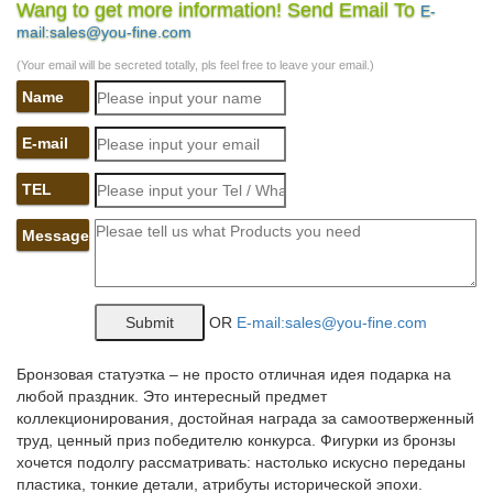
Wang to get more information! Send Email To
E-
Пиренейская горная собака в Санкт-Петербурге.
mail:sales@you-fine.com
Формула Любви
(Your email will be secreted totally, pls feel free to leave your email.)
© 2017 Формула любви. Все права защищены. Копирование,
Name
публикация, перепечатывание или дальнейшее
распространение информации возможно только при указании
E-mail
гиперссылки на этот ресурс.
TEL
Юла – доска объявлений в Санкт-Петербурге, бесплатные…
Message
Доска объявлений – свежие объявления частных лиц о
продаже и покупке товаров всех категорий в Санкт-
Петербурге.Натяжные потолки на любой кошелек.
Ошибочка вышла | Вернуться на главную
OR
E-mail:sales@you-fine.com
Вернуться на главную.
Бронзовая статуэтка – не просто отличная идея подарка на
galereya-kartinokzrsm.irbis-master.ru/в/1
любой праздник. Это интересный предмет
коллекционирования, достойная награда за самоотверженный
Цены на экскурсии на бали 2016 в нуса дуа.
труд, ценный приз победителю конкурса. Фигурки из бронзы
хочется подолгу рассматривать: настолько искусно переданы
Цены Санкт-Петербурга 2017, сколько стоит еда, транспорт,
пластика, тонкие детали, атрибуты исторической эпохи.