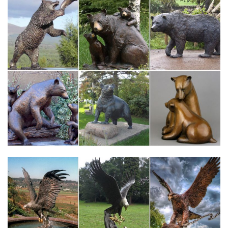
Велосипеды: цены в Санкт-Петербурге. Выбрать и купить…
Мы нашли для Вас самые низкие цены на велосипеды в
магазинах в Санкт-Петербурге. Удобный поиск, отзывы
покупателей в Санкт-Петербурге, обзоры взрослых, детских и
горных велосипедов.
galereya-bta8p.dima-shoytov.ru/Д/1
Этнографический музей в санкт-петербурге на карте.
galereya-9s3db.clubdome.ru/!-
Страшное утро в санкт петербурге 1917 года.
купить билеты в театр онлайн — Санкт-Петербург
Репертуар театров в Санкт-Петербурге.Яндекс.Афиша
собирает предложения разных продавцов на одной схеме
зала и рекомендует лучшие места в каждой ценовой
категории.
Теракт в Санкт-Петербурге. Подробные данные на 30
декабря…