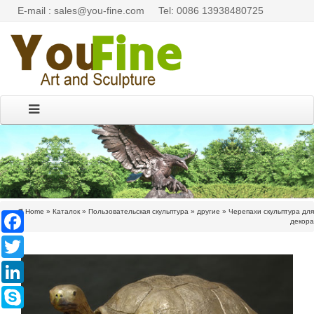
E-mail : sales@you-fine.com
Tel: 0086 13938480725
Home »
Каталок
»
Пользовательская скульптура
»
другие
»
Черепахи скульптура для
Facebook
декора
Twitter
LinkedIn
Skype