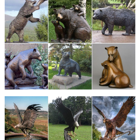
Евросеть» снизила цены на популярные модели ноутбуков.
Notice: Use of undefined constant DEBUGMODE – assumed…
Казань Ярославль билеты на автобус цены и расписание.
Государственный музей искусств имени И. В. Савицкого…
lalmp3.net/download/Q/JG0YixcNlYI.html
Цены на продукты в Польше 2017 Обзор магазина
Biedronka.mp3.
Фламбер – правильное место для Ваших фотографий!
На нашем сервере произошла ошибка. Приносим свои
извинения, проблема будет устранена в ближайшее время.
Попробуйте обновить страницу через несколько минут.
Музей на набережной Бранли в Париже – фотографии,
описания…
Музей Бранли, сие сакральное сооружение для таинственных
предметов древних цивилизаций, представляет 3500