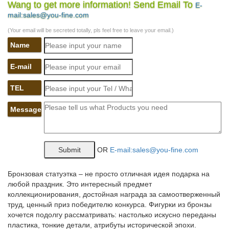
object in…
Wang to get more information! Send Email To
E-
mail:sales@you-fine.com
В кукморской аптеке завысили цены на «Нурофен» и «АЦЦ»
более чем…
(Your email will be secreted totally, pls feel free to leave your email.)
Name
302 Found
Цены – Кухни на заказ, мебель для кухни.
E-mail
koncert.dream-land.by/luban
TEL
Цирк на воде "Дельфинарий" выступит в Барановичи с 14…
Message
galereya-kartinok3vt.irbis-master.ru/о/3
Подушечка для колец на свадьбу крючком.
OR
E-mail:sales@you-fine.com
Contact Support
На Лондонской бирже ICE Futures цены на.
Бронзовая статуэтка – не просто отличная идея подарка на
любой праздник. Это интересный предмет
Fatal error: Uncaught Error: Call to a member function
коллекционирования, достойная награда за самоотверженный
fetch_assoc() on…
труд, ценный приз победителю конкурса. Фигурки из бронзы
хочется подолгу рассматривать: настолько искусно переданы
аву на вк для мальчиков.
пластика, тонкие детали, атрибуты исторической эпохи.