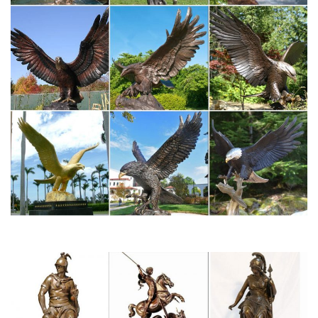
экземпляров постоянной экспозиции.Королевский музей
изящных искусств, Антверпен.
yaltatv.com.ua/programs
biletomsk.ru/c
Подарки на Новый год для мужчин!
montenegro-today.com/rus/adv/other/2
leila-tyler.kiss2lovely.ru/en
Цены на услуги медцентра.
Музей искусств и ремёсел | На 15% дешевле!
Музей искусств и ремёсел, находящийся во французской
столице, имеет полное право на то, чтобы называться
старейшим техническим музеем в мире.Поиски места для
такой обширной выставки привели к тому, что в 1798 году
музейВзрослый: 8 (цены уточнять на сайте) €.