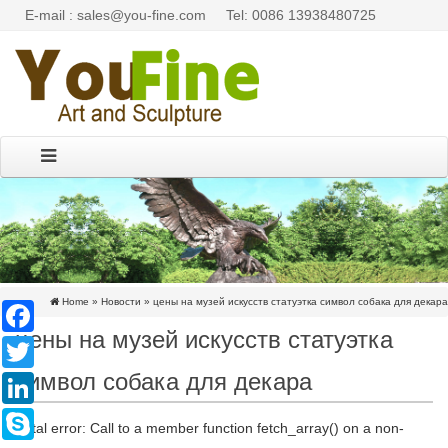
E-mail : sales@you-fine.com
Tel: 0086 13938480725
Home »
Новости
»
цены на музей искусств статуэтка символ собака для декара
Facebook
цены на музей искусств статуэтка
Twitter
символ собака для декара
LinkedIn
Skype
Fatal error: Call to a member function fetch_array() on a non-