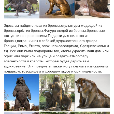
natalie-pittman.love4top.ru/9
Доступные цены на весь спектр услуг.
Перейти на гверсйлла.рус
Здесь вы найдете льва из бронзы,скульптуры медведей из
Классные для мальчиков на аву.
бронзы,орёл из бронзы,Фигура людей из бронзы,бронзовые
статуэтки по профессиям,Подарки для пилотов из
Последние Новости Омска и Омской области | top55.info
бронзы,пограничник с собакой,художественного декора
Сайт находится на реконструкции.
Греции, Рима, Египта, эпох неоклассицизма, Средневековья и
т.д. Все они были подобраны так, чтобы украсить ваш дом или
Государственный музей изобразительных искусств им….
офис или парк или на улице и создать атмосферу
элегантности и красоты, которая будет дарить вам
Онлайн-продажа билетов на мероприятие завершена. О
вдохновение. Эти предметы также могут служить изысканным
наличии билетов в кассах Музея Вы можете узнать по
подарком, говорящем о хорошем вкусе и оригинальности.
контактным телефонам Музея, указанным на сайте.
Database Error
cheboksary.ru/chuv/677/10
Утверждены предельные цены на услуги городских парков.
MySQL Fatal Error