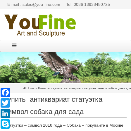
E-mail : sales@you-fine.com
Tel: 0086 13938480725
Home »
Новости
»
купить антиквариат статуэтка символ собака для сада
Facebook
купить антиквариат статуэтка
Twitter
символ собака для сада
LinkedIn
Skype
Статуэтки – символ 2018 года – Собака – покупайте в Москве