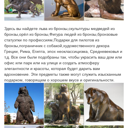
Собака символ 2018 года.Картины сваровски. Скульптуры и
статуэтки. Наборы для спиртного. Садовые фигуры. Фонтаны.
Статуэтки собак цены от 58.00 руб. Статуэтки собак купить…
Здесь вы найдете льва из бронзы,скульптуры медведей из
Статуэтки собак, более 1212 моделей в каталоге. Статуэтки
бронзы,орёл из бронзы,Фигура людей из бронзы,бронзовые
собак в Москве с быстрой доставкой по России, фото,
статуэтки по профессиям,Подарки для пилотов из
характеристики товара.Фигурка "Собака", длина 24см, высота
бронзы,пограничник с собакой,художественного декора
17смЧугун.
Греции, Рима, Египта, эпох неоклассицизма, Средневековья и
т.д. Все они были подобраны так, чтобы украсить ваш дом или
Фарфоровые статуэтки собак всегда можно купить…
офис или парк или на улице и создать атмосферу
элегантности и красоты, которая будет дарить вам
Кроме того, фарфоровые статуэтки собак можно купить детям,
вдохновение. Эти предметы также могут служить изысканным
чтобы с малолетства привить им интерес к домашним
подарком, говорящем о хорошем вкусе и оригинальности.
животным, что поможет в дальнейшем в воспитании такого
качества как человечность.Дата производства 1926 г. /
Антиквариат.