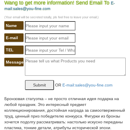
по…
Wang to get more information! Send Email To
E-
mail:sales@you-fine.com
Приобрести товары из раздела Статуэтки – символ 2018 года
– Собака, по низкой | оптовой цене можно в нашем интернет –
(Your email will be secreted totally, pls feel free to leave your email.)
магазине Фабрика Желаний.Надежный магазин оптовых цен!
Name
Корзина покупок.
Статуэтки собак недорого в Москве | Купить статуэтки собак…
E-mail
Интернет-магазин Территория Уюта предлагает купить
TEL
статуэтки собак со склада в Москве. Мы предлагаем: Быструю
доставку по Москве, Санкт-Петербургу и другим городам
Message
России.Символ года 2018 (собака). Новогодние товары.
Фигурки и статуэтки собак купить в Москве. Заказать фигурки…
OR
E-mail:sales@you-fine.com
Фигурки и статуэтки собак в Москве. Вы выбрали: Поиск:
собака.Увеличить. Сувенир «Собака Дружок», символ года,
гжель.
Бронзовая статуэтка – не просто отличная идея подарка на
любой праздник. Это интересный предмет
Статуэтки серии "Собаки" – купить в интернет магазине…
коллекционирования, достойная награда за самоотверженный
труд, ценный приз победителю конкурса. Фигурки из бронзы
Статуэтки серии "Собаки". Доставка по Москве и в другие
хочется подолгу рассматривать: настолько искусно переданы
регионы. Самовывоз. Большой каталог. Фото. Цены. Телефоны
пластика, тонкие детали, атрибуты исторической эпохи.
для заказа: +7 (495) 970-76-41, +7 (495) 955-91-15. Интернет