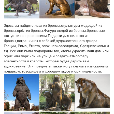
самых почитаемых во всем мире божеств.
Купить фэншуй статуэтку слона – цены и значение фигурки
Ассортимент статуэток и цены на них в интернет-магазине
Здесь вы найдете льва из бронзы,скульптуры медведей из
«ОМ108».Слон белый с попоной на постаменте h-29 см, гипс.
бронзы,орёл из бронзы,Фигура людей из бронзы,бронзовые
Характеристики.
статуэтки по профессиям,Подарки для пилотов из
бронзы,пограничник с собакой,художественного декора
Статуэтки собак цены от 58.00 руб. Статуэтки собак купить…
Греции, Рима, Египта, эпох неоклассицизма, Средневековья и
Статуэтки собак, более 1212 моделей в каталоге. Статуэтки
т.д. Все они были подобраны так, чтобы украсить ваш дом или
собак в Москве с быстрой доставкой по России, фото,
офис или парк или на улице и создать атмосферу
характеристики товара.Фигурка "Собаки На Мопеде" 22*8см,
элегантности и красоты, которая будет дарить вам
высота 23смСерия "Ретро".
вдохновение. Эти предметы также могут служить изысканным
подарком, говорящем о хорошем вкусе и оригинальности.
Предмет декора статуэтка собаки Magnesia, цвет Серый –
купить…