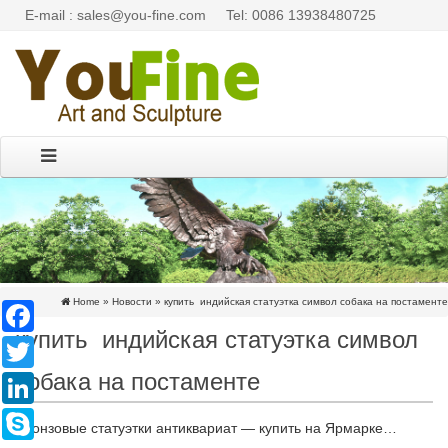
E-mail : sales@you-fine.com
Tel: 0086 13938480725
Home »
Новости
»
купить индийская статуэтка символ собака на постаменте
Facebook
купить индийская статуэтка символ
Twitter
собака на постаменте
LinkedIn
Skype
Бронзовые статуэтки антиквариат — купить на Ярмарке…