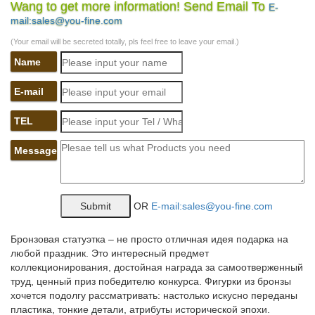
Wang to get more information! Send Email To
E-
Бронзовые статуэтки антиквариат — купить или заказать в
mail:sales@you-fine.com
интернет-магазине на Ярмарке Мастеров с доставкой по
России и СНГ.Небольшое пресс-папье, бронзовая собака на
(Your email will be secreted totally, pls feel free to leave your email.)
каменном постаменте.
Name
Символ года 2018 собака – купить оптом и в розницу, с
доставкой…
E-mail
Символ года 2018. Разделы. Все. Страна
TEL
производитель.Купить. Акция -15%. 5KRA07 Статуэтка собака
из полистоуна. высота 4см., 5*3см., полистоун, роспись; два
Message
окраса Артикул: 5KRA07 Китай.
Статуэтки
OR
E-mail:sales@you-fine.com
В основе коллекции фигурки животных в старинных костюмах.
Здесь Вы купите статуэтку собаки сэра, фигурку лягушки
..Постамент из дерева. Размер сувенира: 10х8х22 см.
Бронзовая статуэтка – не просто отличная идея подарка на
Статуэтка «Символ газа» станет превосходным наградным
любой праздник. Это интересный предмет
подарком работникам…
коллекционирования, достойная награда за самоотверженный
труд, ценный приз победителю конкурса. Фигурки из бронзы
НПО ОСТИ Наградные статуэтки и фигуры на постаментах…
хочется подолгу рассматривать: настолько искусно переданы
пластика, тонкие детали, атрибуты исторической эпохи.
Фигурки Статуэтки без постамента. Станки для изготовления