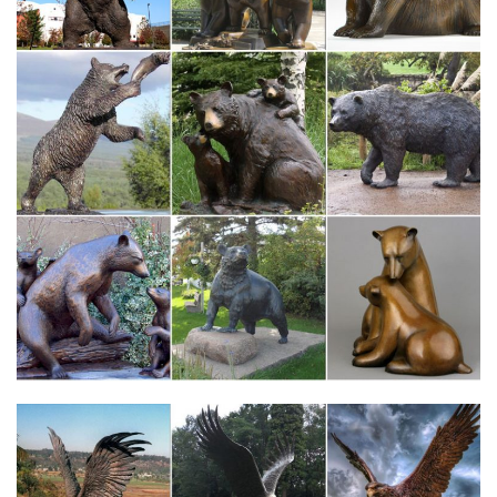
06.12.2017.Собака – символ 2018 года. Наступающий 2018
год – год собаки.Статуэтки собак. Друг человека с древних
времен занял достойное место и в коллекциях известнейших
фарфоровых фабрик.
Фигурки собак – Стеклянные фигурки собак – Коллекция
собачек
Вот тут мы собрали стеклянные фигурки собак и собачек, псов
и песиков, разных пород и разных размеров. фигурки собак
являются одними из самых покупаемых из всего разнообразия
фигурок.
Как отличить оригинальную фарфоровую статуэтку от
поддельной.
Даже опытный взгляд не сможет отличить хорошую имитацию
сразу, по внешнему виду. В первую очередь нужно провести
внешней осмотр статуэтки.Если вы хотите купить подлинную
фарфоровую статуэтку, покупайте и обращайтесь за
консультацией, только в…
Собаки из бронзы