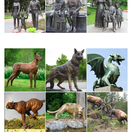
!!! БАРАХОЛКА!Дорого куплю в СПБ и областях любые
фарфоровые фигурки. фотография Конаковский фаянс.На
накладках изображен символ города Горький. (ныне Нижний
Новгород) ЛОТНаходится в СПб. отправлю в…
Статуэтки собак – Каталог товаров – Фигурки собак и кошек…
Статуэтка собаки "Русская псовая борзая" , художественная
роспись.Фигурка собаки породы "Русская псовая борзая"
оловнный сплав, литье, фигурка собаки закреплена на
подставке в виде ковра, художественная роспись, авторская
работа.
Начинающим коллекционерам фарфоровых статуэток | Форум
Если статуэтка дорогая, то лучше отдать опытному
реставратору.Чтобы человек несведущий не испортил ее.А как
определить завод-изготовитель? Кстати, высота 26 см., на вид
блестящая (не матовая).
Волшебство Мейсенского фарфора. Жанровые статуэтки
Соболева Надежда Солнечная живопись. Виды творчестваНо
только любуясь статуэтками из мейсенского фарфора, я