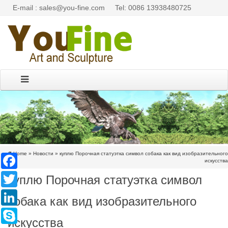
E-mail : sales@you-fine.com
Tel: 0086 13938480725
Home »
Новости
»
куплю Порочная статуэтка символ собака как вид изобразительного
Facebook
искусства
куплю Порочная статуэтка символ
Twitter
LinkedIn
собака как вид изобразительного
Skype
искусства