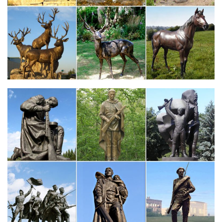
поняла, каких поразительных вершин мастерства можно
достичь в этом искусстве.Помните, в "Операции Ы":" Налетай,
не скупись, покупай живопИсь!" для…
Фигурки животных в интерьере – декор или талисман?
И в последующие века искусство воплощения животных, птиц,
рыбМатериал и внешний вид статуэток должен
соответствовать общему стилю оформления
помещения.Собака (или лев) – символ защитника дома,
олицетворение отваги, преданности, справедливости и
бескорыстия.
Купить бронзовую статуэтку собаки на подставке в магазине…
Фарфор, фаянс, керамика Европейские статуэтки и
скульптуры…
Все разделы Коллекционирование Искусство и Антиквариат
Музыка, Книги, Фильмы Европейские статуэтки и
скульптурыТип предложения: Все Только аукционный торг
Только купить сейчас.Фарфоровая статуэтка "Гончая собака".
Розенталь.