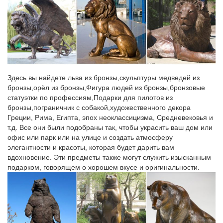
Фигурка Собаки – символ 2018 года | В нашем…
CMS-60/20 Статуэтка "Собака с букетом" (Pavone).шт. Купить.
Быстрый просмотр.Пройдет всего несколько лет, как символ
года Собака примет бразды правления, чтобы ознаменовать
своим приходом самый благодатный период для всех знаков,
без исключения.
Статуэтки из серебра, фигурки животных.
Здесь вы найдете льва из бронзы,скульптуры медведей из
бронзы,орёл из бронзы,Фигура людей из бронзы,бронзовые
11850.00. Интересные статьи. Символ Собаки. Символ
статуэтки по профессиям,Подарки для пилотов из
Медведя. Символические подарки – статуэтка Совы.Для того,
бронзы,пограничник с собакой,художественного декора
чтобы заказать ювелирное изделие на сайте воспользуйтесь
Греции, Рима, Египта, эпох неоклассицизма, Средневековья и
формой заказа интернет магазина, нажав кнопку Купить или
т.д. Все они были подобраны так, чтобы украсить ваш дом или
позвоните нам по телефонам
офис или парк или на улице и создать атмосферу
элегантности и красоты, которая будет дарить вам
Статуэтки – символ года 2018 СОБАКА купить в Москва
вдохновение. Эти предметы также могут служить изысканным
*Статуэтка Собака со щенками на золотых монетах.*Фигурка
подарком, говорящем о хорошем вкусе и оригинальности.
декоративная Собака 7 см, 6 видов. 85. КУПИТЬ.
Минимальный заказ: 6шт. Код товара: rm-253440.
Фарфоровые статуэтки собак – Магазин редкостей Старивина
Как купить? Последняя новость: Новинки коллекции