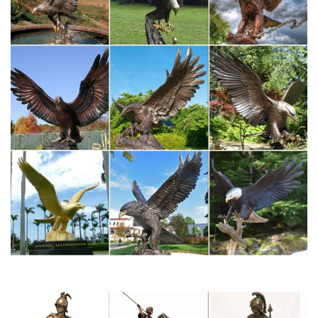
Они являются неизменным объектом изобразительного
искусства: картин и скульптур.Популярность статуэток в виде
собак объясняется не только их мистическими свойствами, в
которые большинство людей просто не верит.
Дорогие и редкие фарфоровые статуэтки… – Советский
фарфор
Сказка. Народные мотивы. Дикие животные. Коты и собаки.
Птицы. Лошади.Само название указывает нам место, где был
зарожден этот удивительный жанр танцевального
искусства.Краткое описание: Клоун – статуэтка, как символ
вечного веселья и радости.
Статуэтки Собак. Бронзовая статуэтка собаки
Выбор бронзовых статуэток в виде собак в нашем интернет-
магазине впечатляющий. Каждый найдет себе лучшего друга
по вкусу и цене. Купить фигурку собаки можно по приемлемой
цене: предложения начинаются с 4 600 руб.
Редкие фарфоровые статуэтки СССР (фото)