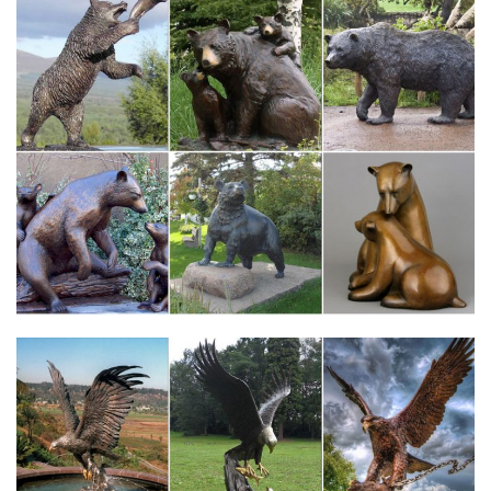
Статуэтки собак – купить в интернет магазине в Москве,
цены…
Главная > Каталог товаров > Предметы интерьера > Статуэтки,
декоративные фигурки > Статуэтки животных > Статуэтки
собак.Цена 1 000 руб. Купить. -50% Артикул: NC1088
Статуэтка собаки Английский бульдог.
Статуэтки собак из полистоуна в России. Сравнить цены,
купить…
Фигурки, Декоративные фигурки, Декоративные фигурки для
сада, Декоративные садовые фигурки, Декоративные фигурки
и статуэтки, Статуэтка собака, Статуэтки, Статуэтка520 руб. В
наличии. Собака 16 см (полистоун). Купить. +7 показать
номер. VITtovar.
Статуэтки и фигурки декоративные "Собачки"
Статуэтки и фигурки "Ангелов" Статуэтки и фигурки
"Слоны"Статуэтки и фигурки "Собачки".купить. Фигурка
декоративная "Собака", фарфор 11*5*8 см Арт.10933.
Статуэтки собак – купить в Москве в интернет-магазине