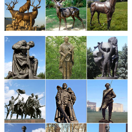
Садовая мебель патио "ФУДЗИ" стол с барбекю на четыре
персоны. 105 000 р. Купить.Вообще, статуэтки собак самых
разных размеров у большинства народностей являются
талисманом, символом верности.
Статуэтки собак – в каталоге подарков интернет магазина…
Купить Статуэтки собак в интернет магазине Сувенир Мастер
по выгодным ценам и с быстрой доставкой.Японские коты
удачи. Наборы для саке, суши. Декоративные фонтаны.
Символ года 2018 Собака, полистоун -20% — Каталог —
Подарок…
Музыкальные инструменты декоративные. Статуэтки животных
из дерева.Цена за штуку: 210,00 руб. Количествоminus plus.
Быстрый просмотр. 20774 (4) Фигурка декорат.Собака 6*4*7см.
Статуэтки Собак. Бронзовая статуэтка собаки
Статуэтки Орел »» Статуэтка Утки Бронза по профессиям »
Спортсмены Шахматы и Нарды Бюсты Символы Года » 2018
Год Собаки Новинки Печати Сувениры Златоуст
БронзовыеКупить фигурку собаки можно по приемлемой цене: