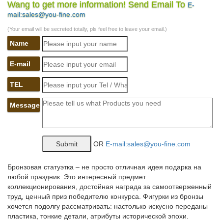
Wang to get more information! Send Email To
E-
*Фигура декоративная садовая Йоркширский терьер со
mail:sales@you-fine.com
щенками. 1 400.*Фигурка декоративная Собака. 100. КУПИТЬ.
Минимальный заказ: 4шт. Код товара: rm-261533. *Фигурка
(Your email will be secreted totally, pls feel free to leave your email.)
декоративная Собака.
Name
Dog Figurines – Купить Dog Figurines недорого из Китая на
AliExpress
E-mail
1,304 результатов. H & D купить получить 1 на 50% (добавить
TEL
2) 1.8 дюймов прозрачного хрусталя фигурки собаки пресс-
папьеПрекрасный Смола 12 статуэтки собак Декоративные
Message
Гостиная меблировки дома и сада милый мультфильм Craft
Детские игрушки Подарки.
Символ года собака купить
OR
E-mail:sales@you-fine.com
Декоративная статуэтка собаки с денежными символами,
полистоун, высота 9,5 см, 4 варианта.Винтажные предметы.
Бронзовая статуэтка – не просто отличная идея подарка на
Советская атрибутика. Аксессуары для сада и дачи.
любой праздник. Это интересный предмет
Пасхальные товары.
коллекционирования, достойная награда за самоотверженный
труд, ценный приз победителю конкурса. Фигурки из бронзы
Фигурки с символом 2018 года собаки – купить…
хочется подолгу рассматривать: настолько искусно переданы
пластика, тонкие детали, атрибуты исторической эпохи.
Фигурки собаки – символ года 2018.Купить в 1 клик. Фигура