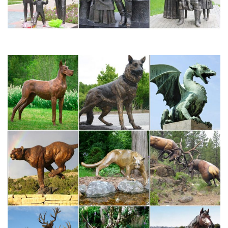
Купить символ 2018 года – Собака
Фигуры для сада. Садовый декор.Конечно же, какой именно
символ года собака стоит купить зависит в большей степени от
Ваших предпочтений или желаний получателя презента,
однако в случае покупки статуэтки для интерьера стоит также
обратить внимание на стиль…
Сувениры в виде статуэтки собаки в интернет-магазине…
Эксклюзивные подарки » Статуэтки Собак – Символ 2018.
Сувенирные статуэтки собак. Статуэтка Большой Йоркшир арт.
240N. Цена: 10 950 руб. Купить.
Статуэтки из полистоуна – купить с доставкой по России и СНГ
на…
Статуэтки из полистоуна, купить, заказать, цена, в интернет
магазине.Статуэтка Бульдог, собака символ нового года,
подарок 2018. Декор для дома и сада Azov Garden. 2 300 руб
В корзину.
Предмет декора статуэтка собаки Greyhound, цвет Серый…