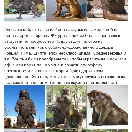
надежная защита Вашего сада.
Статуэтки собак в интернет-магазине Для Тебя
Товары для дачи и сада.в стиле прованс. гжель. с собаками.
Здесь вы найдете льва из бронзы,скульптуры медведей из
со стразами. черные. Тип товара. Декоративная
бронзы,орёл из бронзы,Фигура людей из бронзы,бронзовые
посуда.Собака – символ 2018. Цветы.Статуэтка напольная с
статуэтки по профессиям,Подарки для пилотов из
часами "Собака Сэр Джон".
бронзы,пограничник с собакой,художественного декора
Греции, Рима, Египта, эпох неоклассицизма, Средневековья и
Статуэтки – символ 2018 года – Собака – покупайте в Москве
т.д. Все они были подобраны так, чтобы украсить ваш дом или
по…
офис или парк или на улице и создать атмосферу
Приобрести товары из раздела Статуэтки – символ 2018 года
элегантности и красоты, которая будет дарить вам
– Собака, по низкой | оптовой цене можно в нашем интернет –
вдохновение. Эти предметы также могут служить изысканным
магазине Фабрика Желаний.Подушка декоративная 45*45см,
подарком, говорящем о хорошем вкусе и оригинальности.
"райский сад" х/б/п/э 50/50%,белый/бирюза-850-832-6. 706р.
Скульптуры и статуэтки символ 2018 года Собака
Главная » Собака символ 2018 года » Скульптуры и
статуэтки.Фигурка декоративная "Бронзовый Мастиф".
Артикул: 713018.Успейте купить символ нового 2018 года!
Фигурки собак по низкой цене!