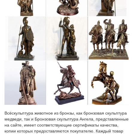
декоративная "собаки" 17*12 см. Ningbo Gourmet (768-
145).Интернет-магазин Территория Уюта предлагает купить
статуэтки собак со склада в Москве.
Дом Подарка – статуэтки собак, фигурки собак купить
недорого…
Купить статуэтки собак и фигурки собак по низкой цене можно
в нашем магазине.Фигурка декоративная "Собачка", 10x7x10
см.Статуэтки собак придадут красоты Вашему дому и саду.
Статуэтки и фигурки собаки, овчарки, спаниеля, мопса…
Интернет-магазин Art East предлагает купить фигурки собак и
статуэтки собак с доставкой по России, Украине,
Белоруссии.Ведь собака – это всегда друг человека, даже если
она декоративная.
Статуэтки и декоративные фигурки собак
Всёскульптура животное из бронзы, как бронзовая скульптура
Символ года.Главная » Интерьер и декор » Статуэтки,
медведи, так и Бронзовая скульптура Ангела, представленные
декоративные фигурки, куклы » животные » собаки.В нашем
на сайте, имеет соответствующие сертификаты качества,
интернет-магазине вы сможете статуэтки собак купить, выбрав
копии которых предоставляются покупателю. Каждый товар
подходящий вариант среди огромного ассортимента.