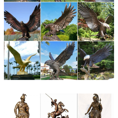
PSYCHEDELYC ДЕТИ ЖИВОТНЫЕ Символ 2018 года
Статуэтки. Упаковка.Интернет-магазин "МегаТерем"
предлагает купить статуэтки собак.Фигурка декоративная
"стоппер для двери" 24*10… Арт.
Статуэтки собак – купить в интернет-магазине Dommio
Пароль должен быть не менее 6 символов длиной.УвеличитьВ
корзину Статуэтки собакФигурка декоративная собака 20*19
смвысота 12 см882 руб.То есть, купить статуэтки собак можно
по разным поводам, главное, что сделать это теперь можно
быстро и удобно в…
Садовые фигуры Собаки из полистоуна от производителя…
Подставки под цветы для сада. Подставки по количеству
корзин.Крышки декоративные Пни и спилы. Крышки люков и
септиков Кроты.Садовые фигуры собаки. Главная. Садовый
декор. Коллекции садовых фигур.
Статуэтки собак недорого в Москве | Купить статуэтки собак…
Символ года 2018 (собака). Новогодние товары.Фигурка