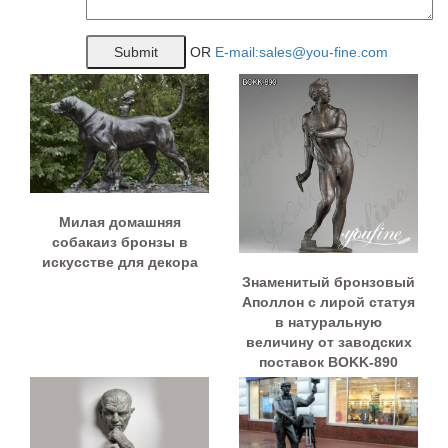
OR
E-mail:sales@you-fine.com
Милая домашняя
собакаиз бронзы в
искусстве для декора
Знаменитый бронзовый
Аполлон с лирой статуя
в натуральную
величину от заводских
поставок BOKK-890