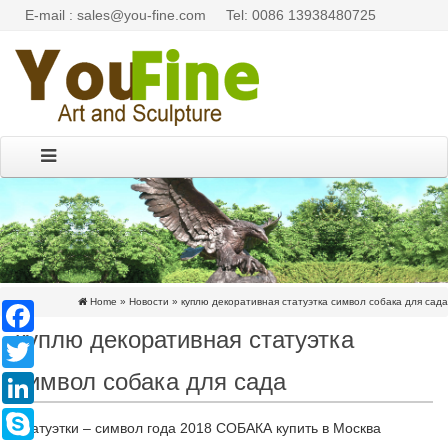
E-mail : sales@you-fine.com
Tel: 0086 13938480725
Home »
Новости
»
куплю декоративная статуэтка символ собака для сада
Facebook
куплю декоративная статуэтка
Twitter
символ собака для сада
LinkedIn
Skype
Статуэтки – символ года 2018 СОБАКА купить в Москва