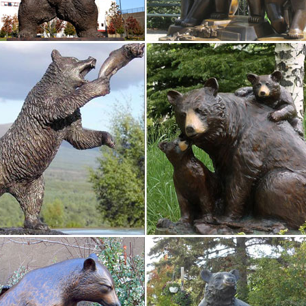
ах Чебоксар. Вы можете купить Фигурку в ведущих интернет магази
ки: цены в Чебоксарах. Купить статуэтку в Чебоксарах.
ки: цены – минимальные в магазинах Чебоксар. Выбрать и купить ст
ей.Главная страница Всё для дома Декор, интерьер Статуэтки.
ки собак цены от 60.00 руб. Статуэтки собак купить…
ки собак, более 1216 моделей в каталоге. Статуэтки собак в Москве
ристики товара.Фигурка Декоративная "Собаки" 17*12см.
игрушки собаки – купить в Чебоксарах в Дочки-Сыночки
плюшевую собаку с бесплатной доставкой по Чебоксарам в интернет
 52Косметика Кремы Для купания Декоративная косметика Лосьоны
года.
ки собак – купить в интернет-магазине Dommio
должен быть не менее 6 символов длиной.УвеличитьВ корзину Стат
а 12 см882 руб.То есть, купить статуэтки собак можно по разным п
и удобно в…
 из стекла, собаки – символ 2018 года – купить…