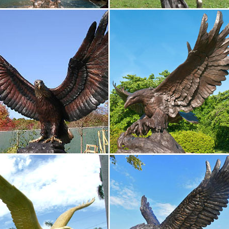
сти товары из раздела Статуэтки – символ 2018 года – Собака, по
е Фабрика Желаний.Восточные наборы для суши, чая и саке. Фен-Ш
ки, фигурки в Чебоксарах: интернет-магазины…
ения рубрики "Статуэтки, фигурки" в Чебоксарах. Сравнить цены и
тки, фигурки» в Чебоксарах найдено 259 предложений от 3 компан
 собак символ 2018 года купить в Москве…
999 руб. Купить. -50% Артикул: 60072 Статуэтка собаки Боксер в г
ки, декоративные фигурки.