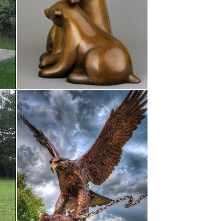
 символ 2018. С Видами Крыма.Декоративные
мвол года 2018 "Пирожок цветной".Скрапбукинг и
этки собак. Статуэтка Большой Йоркшир арт. 240N.
тр и светильников. 6 000 предметов мебели – для
игурки животных, Фигурки собак Бренд: Hangzhou
рка декоративная…