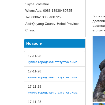
Skype: cnstatue
Статуэт
Whats App: 0086 13938480725
Если ва
Бронзов
Tel: 0086-13938480725
купить 
достойн
Космети
Add:Quyang County, Hebei Province,
рассмат
Фигурки
China.
его мяг
С незап
Новости
Фигурка
Статуэт
17-11-28
Статуэт
куплю городская статуэтка символ собака в дом
РЕМЕКО 
17-11-28
Статуэт
куплю городская статуэтка символ собака в метро москвы
Купить 
в бутик
17-11-28
куплю городская статуэтка символ собака на площади революции
Статуэт
Goodste
17-11-28