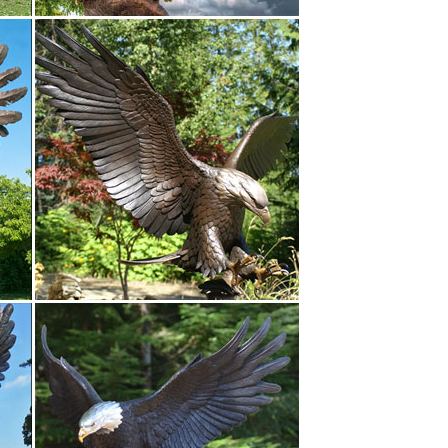
 низкой | оптовой цене можно в нашем интернет –
уй статуэтки, декоративные изделия.
 выгодно купить у надежных поставщиков.Для тега
ий.
алстуке.Подсвечники. Свечи парафиновые, восковые.