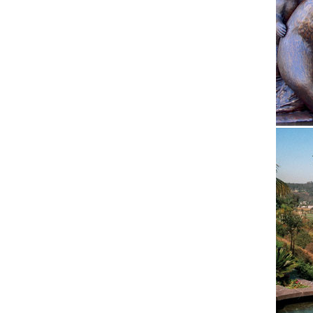
Купить.
фонтаны
Купить 
Быстрый
Декупаж
Сувенир
Эксклюз
Цена: 1
Статуэт
Статуэт
Вас.Дек
Фигурка
Мы прин
Jinding
Статуэт