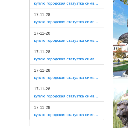
фигурки
куплю городская статуэтка символ собака как вид изобразительного искусства
Статуэт
17-11-28
куплю городская статуэтка символ собака на постаменте
*Фигурк
Собака.
17-11-28
Фигурки
куплю городская статуэтка символ собака в романской скульптуре
«Фигурк
17-11-28
недорог
куплю городская статуэтка символ собака в царском селе
Статуэт
17-11-28
Сувенир
куплю городская статуэтка символ собака в движении 7 класс
абсолют
Купить 
17-11-28
куплю городская статуэтка символ собака в скульптуре древней греции
Статуэт
магазин
17-11-28
куплю городская статуэтка символ собака в школе искусств
Статуэт
Полотен