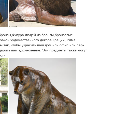
уб. 1 080 руб.
вная статуэтка собаки с денежными символами,
 бронзы,Фигура людей из бронзы,бронзовые
бакой,художественного декора Греции, Рима,
анных статуэток. Фигурка собаки как символ 2018
ы так, чтобы украсить ваш дом или офис или парк
 1 клик. Фигурка декоративная "Собачка"
 дарить вам вдохновение. Эти предметы также могут
сти.
оративная посуда.Собака – символ 2018.
".Материал искусственный камень покрытый тонким
сти.
ский символ.Статуэтки И Фигурки – цены в