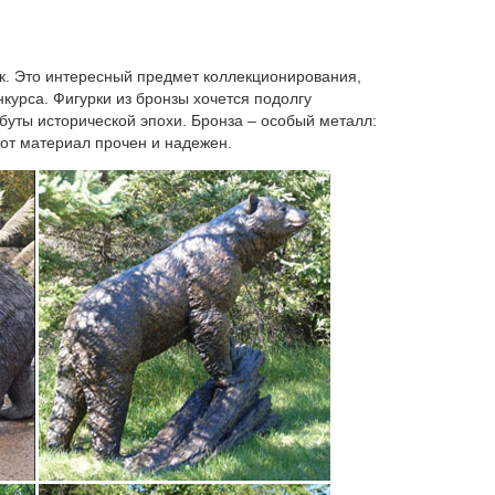
izko – здесь можно узнать, где и по какой цене
ик. Это интересный предмет коллекционирования,
ебоксарах онлайн.Декоративная косметика.
курса. Фигурки из бронзы хочется подолгу
ибуты исторической эпохи. Бронза – особый металл:
тот материал прочен и надежен.
ины.Фигурки и статуэтки в Чебоксарах.Увеличить.
 и гарантией.Добавить отзыв. Кукла декоративная
Мы уточним наличие товара Статуэтка Символ власти
ешевле покупает Новогодний декор. Новогодние