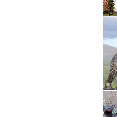
магазин
Статуэт
Статуэт
гаранти
Статуэт
Статуэт
характе
Мягкие 
Купите 
наличии
Символ 
Статуэт
Пароль 
смвысот
быстро 
Фигурки