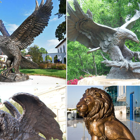
 и сувениры. Символ года Обезьяны.
ки – символ года 2018 СОБАКА купить в Москва
а декоративная Собака. 100. КУПИТЬ. Минимальный заказ: 4шт. Код
, статуэтки, игрушки – купить в Чебоксарах на…
и, статуэтки, игрушки» на интернет-аукционе Au.ru. Сувениры, пода
о купить и выгодно продать.Фигурки, статуэтки, игрушки в Чебокса
ки и Фигурки в Чебоксарах
ная продукция – Статуэтки и Фигурки, купить недорого в Чебокса
ной истины и просветления, богатства, достатка и счастья.
статуэтки в Чебоксарах – Я Покупаю
ки в Чебоксарах. товары компании.Артишок декоративный DG HOME
 товаров для дома. Статуэтка Lumgrand (22.7х19.5 см) Собака 110
ки в интернет-магазине Wildberries.ru
ца банные. Салфетницы кухонные. Статуэтки. Стопперы. Тарелки 