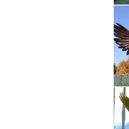
Приобре
магазин
Статуэт
Предлож
«Статуэ
Фигурки
Цена 1 
Статуэт