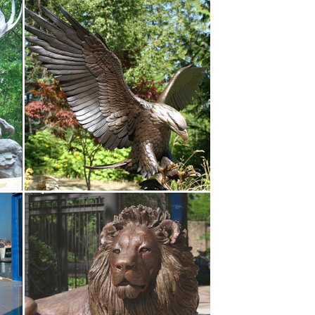
 товара: rm-261533. *Фигурка декоративная
рки – все, что сюда относится, вы можете у нас
рах. Что ищем? Найти.
рах.В Индии «Будда» – символ воплощения
 DG-D-1298. 1 300 руб.Компания: Mebelion –
0484-A02 CF.
декоративные. Фартуки кухонные.