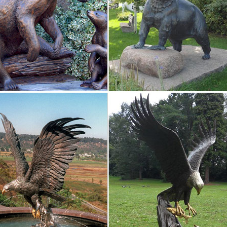
 в закладки. сравнение. Фигурка "Пес" №04-23ST.Шкатулки фбж. –
. Деревянные панно. Дождевики.
«Статуэтка ‘ Щеночек’» оптом со склада во Владивостоке
 заказ. Статуэтка собака с трясущей головой.Статуэтка собачка си
. Наборы. Бумага. Декупажные карты. Декоративные украшения.
ы в виде статуэтки собаки в интернет-магазине…
ивные подарки » Статуэтки Собак – Символ 2018. Сувенирные стату
0 950 руб. Купить.
ки в Чебоксарах – Декор. Статуэтки в Чебоксарах.
ки в Чебоксарах. Доставка люстр и мебели в Чебоксары. 30 000 люс
оративные (1449).
 со стразами "собака" 26*20*32 см. (276-144) Китай Фарфор
имаем. Посмотрите: Статуэтки собак, Символ Нового Года 2018, Ф
 Import & Export Co. Ltd.Статуэтка "такса"… 24 062 Р22 692 Р. Фигу
ки – символ 2018 года – Собака – покупайте в Москве по…