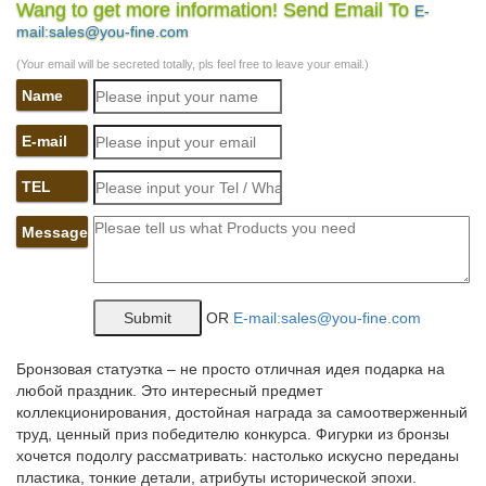
купить…
Wang to get more information! Send Email To
E-
mail:sales@you-fine.com
Статуэтка собака. Продажа, поиск, поставщики и магазины,
цены в Санкт-Петербурге.Купить. +7 показать номер. ObsiGift.
(Your email will be secreted totally, pls feel free to leave your email.)
г. Санкт-Петербург. 96% положительных отзывов.
Name
Статуэтки и фигурки декоративные "Собачки"
E-mail
Статуэтки и фигурки "Собачки". Упорядочить товарыкупить.
Фигурка декоративная "Собачка", фарфор 8*5*6см Арт.10955.У
TEL
нас БЕСПЛАТНАЯ Доставка товара стоимостью от 5000 рублей
по САНКТ-ПЕТЕРБУРГУ.
Message
Фигурки с символом 2018 года собаки – купить…
Фигурка-символ года – хороший подарок любителям
OR
E-mail:sales@you-fine.com
миниатюрных стилизованных статуэток. Фигурка собаки как
символ 2018 года прекрасный выбор в качестве подарка на
грядущий новый год. Санкт-Петербург. 8 (800) 707-87-74
Бронзовая статуэтка – не просто отличная идея подарка на
(бесплатно по всей РФ).
любой праздник. Это интересный предмет
коллекционирования, достойная награда за самоотверженный
купить фигурку собаки, статуэтка собака, фигурка любимой…
труд, ценный приз победителю конкурса. Фигурки из бронзы
хочется подолгу рассматривать: настолько искусно переданы
Фигурки собак из керамики и пластика можно купить в
пластика, тонкие детали, атрибуты исторической эпохи.
интернет-магазине Лавка декора.Гирлянды, венки и ветки.