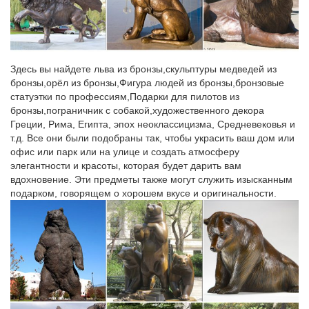
Символ 2018 Собака. Фарфор новинки.Сувениры с видами
Санкт-Петербурга. Sealmark фигурки. Металл.
Фигурки и статуэтки сувенирные Символы года купить…
Статуэтка "Собачка средняя №6" бронза змеевик 50х50х55 мм
Здесь вы найдете льва из бронзы,скульптуры медведей из
143 гр.Чтобы узнать, как купить фигурку и статуэтку
бронзы,орёл из бронзы,Фигура людей из бронзы,бронзовые
сувенирную Символ года в Санкт-Петербурге по доступной
статуэтки по профессиям,Подарки для пилотов из
цене, воспользуйтесь нашим сервисом.
бронзы,пограничник с собакой,художественного декора
Греции, Рима, Египта, эпох неоклассицизма, Средневековья и
Сувениры из стекла » СОБАКИ – ПОРОДЫ
т.д. Все они были подобраны так, чтобы украсить ваш дом или
офис или парк или на улице и создать атмосферу
Оптовый интернет-магазин подарков и сувениров оптом из
элегантности и красоты, которая будет дарить вам
художественного стекла ручной работы. На рынке с 2004 года,
вдохновение. Эти предметы также могут служить изысканным
собственное производство сувениров, минимальные цены и
подарком, говорящем о хорошем вкусе и оригинальности.
высокий уровень сервиса, качественный товар…
Статуэтки – символ года 2018 СОБАКА купить в Москва
*Статуэтка фарфоровая СОБАКА серия Цветок. 1 300.
КУПИТЬ. Код товара: AE-107938. *Статуэтка фарфоровая
ЩЕНОК серия Цветок. 1 450.
Фигурка собаки "Бассет" купить в магазине подарков Дарград