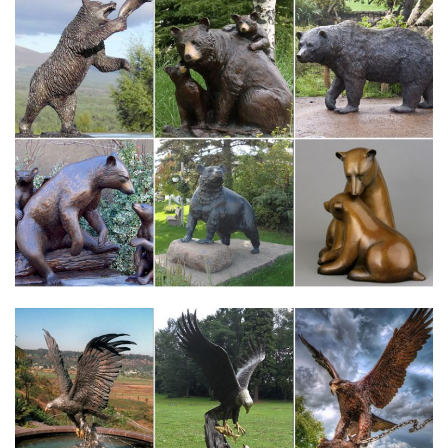
по…
г. Санкт-Петербург, ул. Садовая 22/2 (вход с пер. Крылова д. 2)
(посмотреть график работы).Фигурка собаки "Бассет". Артикул:
16705. Условия доставки.Перед обаянием этих фигурок
сложно устоять. Подарив статуэтку «Бассет» вы доставите
огромное удовольствие своему…
Символ 2018 года фарфоровые статуэтки Собаки, щенки
Отправка в любую точку РФ. Символ 2018 года фарфоровые
статуэтки Собаки, щенки.Добейтесь своих целей – купите
символ наступающего года, собаку и да будем с Вами удача!
Доставка. Москва. Санкт Петербург.
Статуэтка "Пан и Дафнис" за 3 338 руб. – Купить Талисманы…
Бизнес статуэтки Статуэтки животных и птиц Статуэтки людей
Статуэтки по профессиямРозничный магазин, Санкт-
Петербург, Ждановская наб., д.7 тел: +7 (812) 241-14-90.Ваш
E-Mail. Текст сообщения*. Символы на картинке*. Размер
файла не должен превышать 5 МБ.
Статуэтки собак – Каталог товаров – Фигурки собак и кошек…