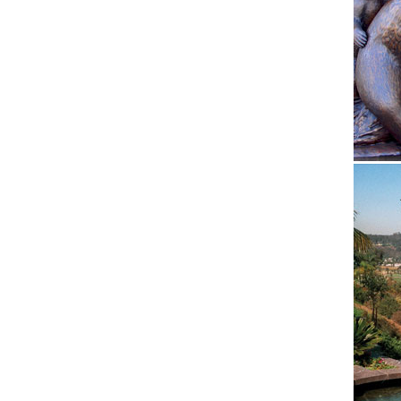
Ваших п
обратит
Фигурки
Фигурки
для дек
Купить 
Огромны
магазин
Статуэт
Статуэт
близких
Статуэт
Статуэт
которые
Собака 