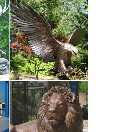
анных статуэток. Фигурка собаки как символ 2018
 1 клик. Фигурка декоративная "Собачка"
тиквариата.Статуэтка "Собака" символ года 2018.
ки, щенки.Добейтесь своих целей – купите символ
е тарелки фабрики Meissen, а также несколько
л 2018 года.
Шахматы и Нарды Бюсты Символы Года » 2018 Год