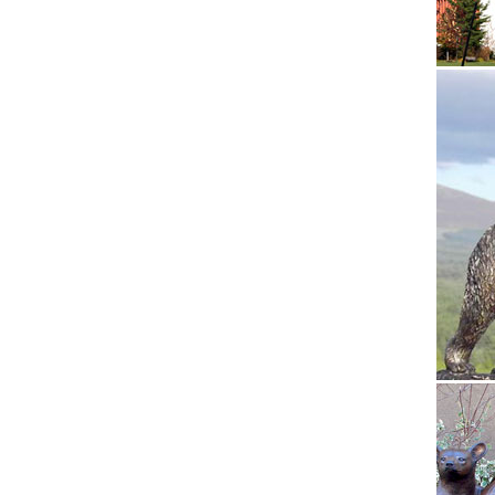
8613. К
Собаки
Собака 
привлек
Статуэт
Зарегис
поводам
Каталог
Купить 
Интерес
Статуэт
Купить 
доставк
Купить 
Искусст