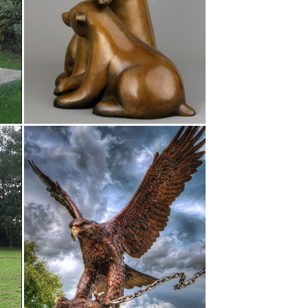
купки статуэтки для интерьера стоит также
 Ярмарке Мастеров.Собака 10 см – символ 2018 года
деству и новому году от ведущего интернет
Наименование товара ↑.
ки с монетами станет замечательным сувениром для
благополучие.
воз. Большой каталог. Фото. Цены.альтернативы,