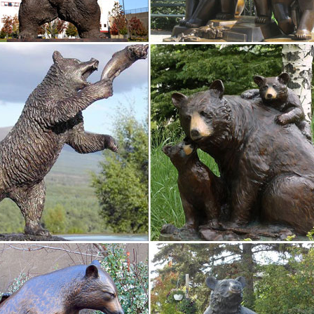
упить.
считается символом преданности и вечной дружбы.Статуэтки собак
ут удачу к вам и помогут в различных делах.
ки собак – купить в интернет-магазине Dommio
трироваться. Пароль должен быть не менее 6 символов длиной.То е
, главное, что сделать это теперь можно быстро и удобно в интер
 статуэток СССР, цены на аукционе Соберу.ру
статуэтки СССР, цена на аукционе Соберу.ру – продажа статуэток 
ная фигурка Лошадки.Камень.9 см. СССР. б.у. 1 800 руб.
ки и фигурки собака Pavone купить в интернет-магазине…
Статуэтки и фигурки собака Pavone с доставкой на следующий день
а по Москве и всей России.650 руб. Фигурка символ года Собака.
символ 2018 года – Собака
во. Религиозные книги. Тора.Конечно же, какой именно символ года