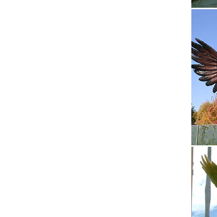
Продажа
Антиква
Фигурки
Фигурки
статуэт
Статуэт
В нашем
собакСи
галереи