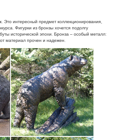
 по разным стилям, есть и смешные и задорные
ем интернет-магазине Вы всегда сможете подобрать
ик. Это интересный предмет коллекционирования,
курса. Фигурки из бронзы хочется подолгу
ибуты исторической эпохи. Бронза – особый металл:
тот материал прочен и надежен.
8.Статуэтка Большой Йоркшир арт. 240N. Цена: 10
животных Декор Craft Орнамент для Книги по
ки животных, статуэтки.
ть символ нового 2018 года! Фигурки собак по
го за 450 рублей!
аки символ 2018 года. Упаковка для новогодних
 Отписаться Вы сможете в любой момент.