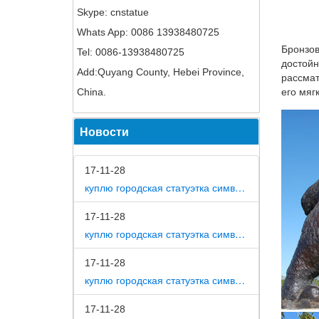
Skype: cnstatue
Новости
Whats App: 0086 13938480725
фигурки
Бронзов
Tel: 0086-13938480725
и купит
достойн
Add:Quyang County, Hebei Province,
Сувенир
рассмат
China.
его мяг
Искусст
950 руб
Новости
Распрод
Фарфор 
17-11-28
искусст
куплю городская статуэтка символ собака в дом
Скульпт
17-11-28
Главная
куплю городская статуэтка символ собака в метро москвы
низкой 
17-11-28
Фигурки
куплю городская статуэтка символ собака на площади революции
Купить.
подарко
17-11-28