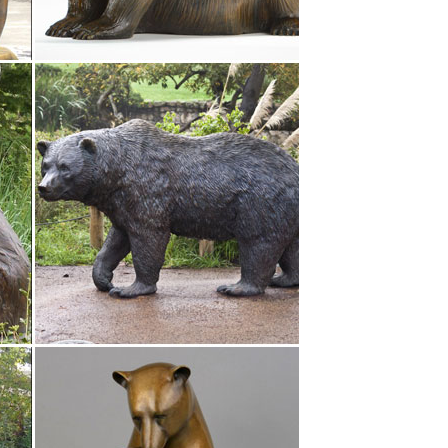
 символизируют бесконечную радость и успех. Они
сть, купить статуэтки собак можно по разным
нет магазине dommio.
времен СССР: стоимость, фото.Увеличить
, лучшая цена на бокалы для вина Bohemia,
 собака стоит купить зависит в большей степени от