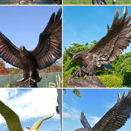
 предметов искусства – собака статуэтка.интересная статуэтка пог
риат / коллекции » Предметы искусства.
 и статуэтки разных животных в доме. Их значение.
 и статуэтки орла с распростертыми крыльями являются символо
ки собак: любимица Екатерины II. Копилка — сувенир, хранительниц
ки Собак. Символ 2018. Сувениры с собаками – купить…
 интернет-магазине можно купить самые разнообразные сувениры с
мвол 2018. Сувениры с собаками. Сортировка: по порядку по рост
 в виде списка.