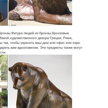
ЕНИРЫ и ШАРЖИ Ложка для обуви.
эток из серебра Saturno – это результат
, воплощенный в художественном и ювелирном
 бронзы,Фигура людей из бронзы,бронзовые
бакой,художественного декора Греции, Рима,
ы так, чтобы украсить ваш дом или офис или парк
эр Джон". E91620.
 дарить вам вдохновение. Эти предметы также могут
сти.
 стекла ручной работы. На рынке с 2004 года,
нь сервиса, качественный товар…
ны, большой каталог сувениров из
уб. В наличии. Статуэтка собаки ОВЧАРКА AZY-