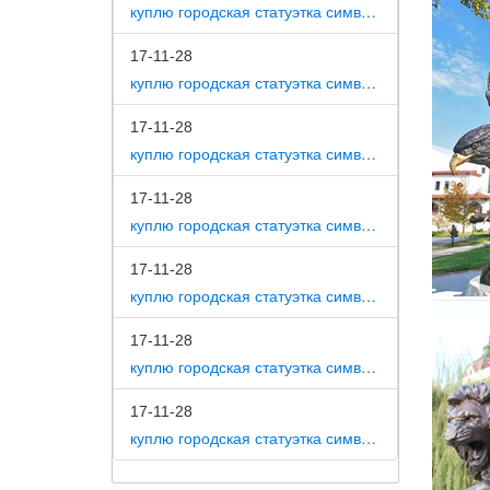
куплю городская статуэтка символ собака как вид изобразительного искусства
Фигурки
17-11-28
Фигурка
куплю городская статуэтка символ собака на постаменте
года пр
13*11*1
17-11-28
статуэт
куплю городская статуэтка символ собака в романской скульптуре
Фарфоро
17-11-28
10 000 
куплю городская статуэтка символ собака в царском селе
Символ 
17-11-28
Отправк
куплю городская статуэтка символ собака в движении 7 класс
наступа
Собака 
17-11-28
куплю городская статуэтка символ собака в скульптуре древней греции
В сегод
весьма 
17-11-28
куплю городская статуэтка символ собака в школе искусств
Статуэт
Статуэт