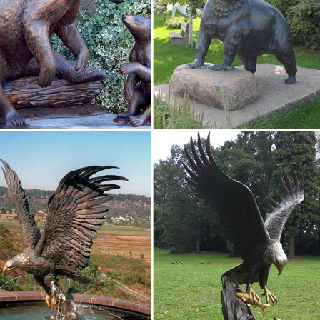
редпочтений или желаний получателя презента, однако в случае по
ь внимание на стиль…
 собак — купить в интернет магазине с доставкой
 собак — купить или заказать с доставкой в интернет-магазине на
упажа и росписи.Фигурка (статуэтка) без камня "Собака №1".
символ 2018 года собака: статуэтки, куклы и игрушки
й выбор символов 2018 года собаки в виде статуэтки и кукол к рож
а в Москве.Сортировать по Цена ↓ Цена ↑ Наименование товара ↓ 
ка собаки "Символ богатства" купить
ка собаки "Символ богатства". Артикул: 263444. ЦенаФигурка соба
 людей, особенно в Новый год, и принесет владельцу финансовое 
ки серии "Собаки" – купить в интернет магазине…
ки серии "Собаки". Доставка по Москве и в другие регионы. Самовы
 могут быть интересны
Статуэтка – Предметы искусства – OLX.ua