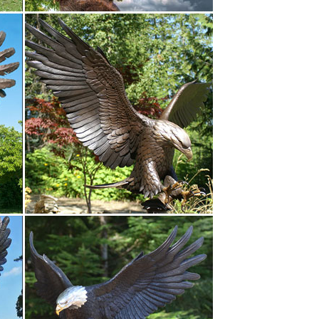
оня собаки подарок охотнику клеймо ссср рарите.
м славы.Больше интересного по теме: Фарфоровые
а богатства и произведение искусства.
 собачками – статуэтки собак, копилки в виде
у цены по снижению цены по новизне. в виде