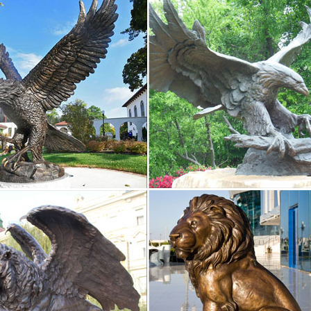
 с символом 2018 года собаки – купить…
-символ года – хороший подарок любителям миниатюрных стилизов
екрасный выбор в качестве подарка на грядущий новый год.Купить в
6см.
ки собак – Коллекционирование монет, марок, значков…
вые статуэтки собака. 2 000 руб. Скупка антиквариата, продажа ан
руб.
2018 года фарфоровые статуэтки Собаки, щенки
а в любую точку РФ. Символ 2018 года фарфоровые статуэтки Соба
ющего года, собаку и да будем с Вами удача!
– символ 2018 года, подарите своим близким старинную…
няшнем обновлении вы найдете фигурки и декоративные фарфоровы
интересных и редких парных статуэток. 06.12.2017. Собака – симво
ки Собак. Бронзовая статуэтка собаки стр.3
ки Орел »» Статуэтка Утки Бронза по профессиям » Спортсмены 