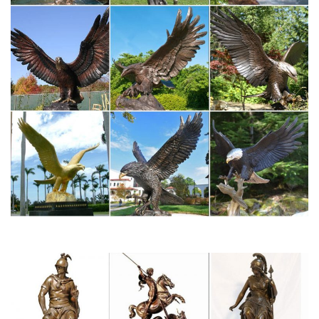
магазины, проверка бутилированной воды и молочного
шоколада, а также — все о родинках 16+. 4 ноября 2017.
gazetarb.ru/search/?q=БГУ
В столице РБ повысились цены на ряд продуктов.
cheboksary.ru/chuv/677/10
В Чебоксарах на карантин закрылись уже 17 школ.
katalog-kartinokhvkrl.dom-dobryi.ru/о/3
Крыша на камаз евро фото и цены.
Свадьба в Чебоксарах – залы для банкета
Все для свадьбы в Чебоксарах: рестораны, банкетные залы,
прокат лимузинов, отели.
Гороскоп на сегодня – для знака зодиака Лев – Гороскопы
Mail.Ru
Любовный гороскоп на 2018 год. Друг человека: что принесет
нам Желтая Земляная Собака. Лучшие подарки для разных