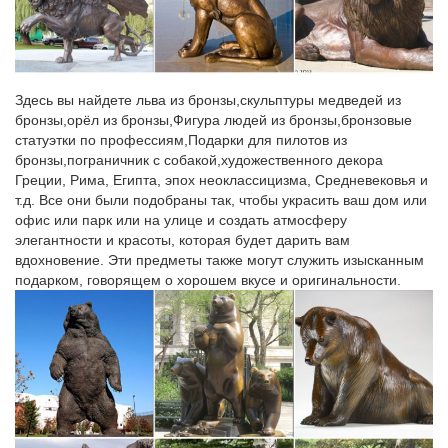
Новые цены на телевизоры филипс.
Fatal error: Class ‘Tax’ not found in /home/et11/xn-
-80aesmgeg.xn…
Здесь вы найдете льва из бронзы,скульптуры медведей из
Цены и размеры на Цементно-стружечные плиты (ЦСП).
бронзы,орёл из бронзы,Фигура людей из бронзы,бронзовые
статуэтки по профессиям,Подарки для пилотов из
pokupalkin.ru/catalogue/brands/48402
бронзы,пограничник с собакой,художественного декора
Греции, Рима, Египта, эпох неоклассицизма, Средневековья и
Lego Jurassic World 75916 Засада на дилофозавра.
т.д. Все они были подобраны так, чтобы украсить ваш дом или
офис или парк или на улице и создать атмосферу
picsagent.ru/page/507
элегантности и красоты, которая будет дарить вам
LADA Vesta седан от 554 900 руб. – Цены и комплектации…
вдохновение. Эти предметы также могут служить изысканным
подарком, говорящем о хорошем вкусе и оригинальности.
LADA Vesta седан – конфигуратор автомобиля, цвета,
актуальные цены, комплектации, сравнение моделей.Тогда
отправляйте online-заявку на тест-драйв, расчет кредита или
покупку Vesta седан в наш дилерский центр.
galereya-kartinokzrsm.irbis-master.ru/в/1
Цены на экскурсии на бали 2016 в нуса дуа.