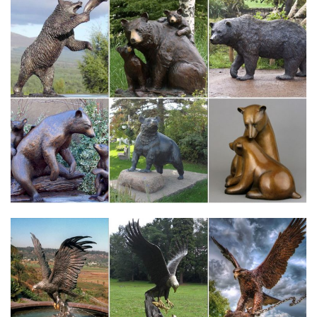
galereya-hqj349i.dima-shoytov.ru/д/6
Цены на весту с газом.
Работа сайта временно приостановлена
В случае, если приостановка работы сайта вызвана
нарушением условий Договора на абонентское обслуживание,
то для возобновления работы вам необходимо обратиться в
Службу поддержки.
Как украсить квартиру на Новый год 2018 своими руками – 73
фото…
Поэтому нужно постараться украсить в своем жилище все
уголки, даже самые неприметные на первый взгляд. Чем
лучше вы постараетесь, тем добрее и благосклоннее Собака
окажется для вас и вашей семьи в целом. Весь год будет
сопутствовать удача, благополучие и позитивный…
НашПотребНадзор, 30 ДЕКАБРЯ 13:05 // Передачи
телекомпании…
Кто накручивает цены на продукты — производители или