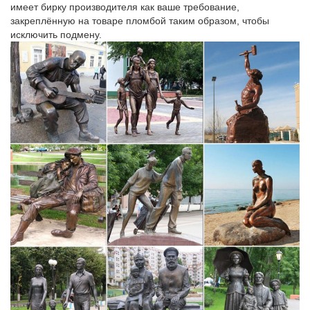
имеет бирку производителя как ваше требование,
katalog-kartinokfjxy3pi.mysunhouse.ru/л/5
закреплённую на товаре пломбой таким образом, чтобы
исключить подмену.
Яровое снять жилье цены на 2017 год.