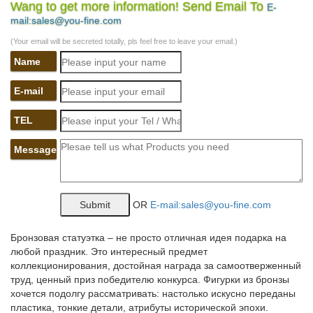
(первичного…)
Wang to get more information! Send Email To
E-
mail:sales@you-fine.com
302 Found
(Your email will be secreted totally, pls feel free to leave your email.)
Круизы на паромах / Новый год в.
Name
Лучший курс валют на карте Чебоксар
E-mail
Отделения банков с лучшими курсами валют в Чебоксарах на
карте.Данная страница позволяет в течение считанных секунд
TEL
найти тот банк, который на Ваш взгляд может предложить
самые выгодные курсы валют вблизи от Вас в Чебоксарах.
Message
Account Suspended | Forum
Кастиэль | Сладкий Флирт вики | FANDOM powered by Wikia
OR
E-mail:sales@you-fine.com
Все это приправлено серебряной цепочкой на шее и цепью на
правом боку брюк. В 9 эпизоде (этот эпизод про отдых на
Бронзовая статуэтка – не просто отличная идея подарка на
пляже) парня мы встречаем в пляжной экипировке: с
любой праздник. Это интересный предмет
оголеннымКастиэль: Потому, что нет никого более верного,
коллекционирования, достойная награда за самоотверженный
чем собака. Пегги: Но кошки же тоже…
труд, ценный приз победителю конкурса. Фигурки из бронзы
Выставки в Чебоксарах в декабре-январе 2018… — 2do2go
хочется подолгу рассматривать: настолько искусно переданы
пластика, тонкие детали, атрибуты исторической эпохи.