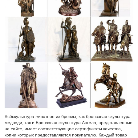
знаков зодиака. Привлекаем удачу: в чем встречать Новый год
разным знакам зодиака.
Цены на продукты и товары в СССР
Цены на товары в Советском Союзе при некотором дефиците
были весьма доступны, но что особенно важно, это то, что они
были19 руб. 50 коп. одеяло ватное 2-х спальное лыжи ТИСА.
20 руб. авиабилет "Москва-Саратов" фотоаппарат "Смена-
Символ" диапроектор "Этюд".
Index of
Купить Bluetoothгарнитуру Samsung цены на блютуз.
kartinki-gbvi.besfits.ru/р/2
Туры в карловы вары из москвы цены на новый год 2017.
Кино в Москве: билеты и расписание сеансов — КиноПоиск
Всёскульптура животное из бронзы, как бронзовая скульптура
Расписание сеансов в кинотеатрах Москвы, цены на билеты.
медведи, так и Бронзовая скульптура Ангела, представленные
Афиша на Кинопоиске: все кинотеатры Москвы, фильмы,
на сайте, имеет соответствующие сертификаты качества,
сеансы в Москве, покупка билетов онлайн.
копии которых предоставляются покупателю. Каждый товар