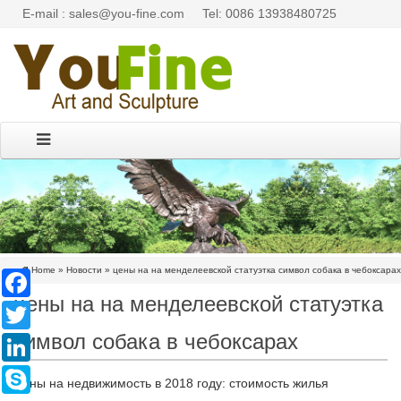
E-mail : sales@you-fine.com
Tel: 0086 13938480725
Home »
Новости
»
цены на на менделеевской статуэтка символ собака в чебоксарах
Facebook
цены на на менделеевской статуэтка
Twitter
символ собака в чебоксарах
LinkedIn
Skype
Цены на недвижимость в 2018 году: стоимость жилья