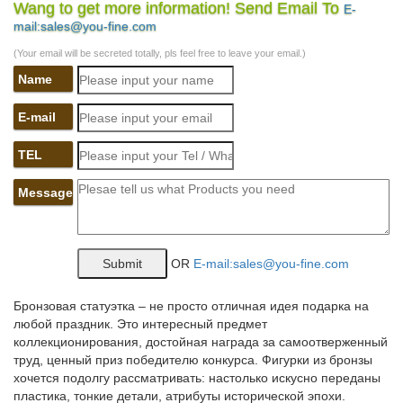
Wang to get more information! Send Email To
E-
Кукла на чайник и чайник с росписью в бархатном мешке.
mail:sales@you-fine.com
expertcen.ru/company/258
(Your email will be secreted totally, pls feel free to leave your email.)
Пленка тонировочная (0.2х1.5м) "Top Color" на лобовое
Name
стекло…
E-mail
Выставки в Чебоксарах в декабре-январе 2018… — 2do2go
TEL
☀ Лучшие выставки в Чебоксарах, полный список: адреса,
цены, фото, отзывы. Легко найти все выставки в Чебоксарах на
Message
сайте ➁ᵈᵒ➁ᵍᵒ∙ᴿᵁ.
rosconcert.com/common/arc/story.php?id_cr=7&id=8283
Работа сайта временно приостановлена
OR
E-mail:sales@you-fine.com
В случае, если приостановка работы сайта вызвана
нарушением условий Договора на абонентское обслуживание,
Бронзовая статуэтка – не просто отличная идея подарка на
то для возобновления работы вам необходимо обратиться в
любой праздник. Это интересный предмет
Службу поддержки. Мы будем рады вам помочь!
коллекционирования, достойная награда за самоотверженный
труд, ценный приз победителю конкурса. Фигурки из бронзы
Россия в деталях
хочется подолгу рассматривать: настолько искусно переданы
пластика, тонкие детали, атрибуты исторической эпохи.