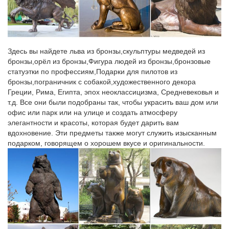
katalog-kartinokkgy1.dom-dobryi.ru/и/1
Старые чугуные швейные машинки картинки и цены.
Гостиницы Чебоксар – цены, отзывы, фото, забронировать
отель…
Здесь вы найдете льва из бронзы,скульптуры медведей из
бронзы,орёл из бронзы,Фигура людей из бронзы,бронзовые
Отели города Чебоксары, Республики Чувашия: отзывы,
статуэтки по профессиям,Подарки для пилотов из
контакты, адреса, телефоны, цены от 800 руб., актуальная
бронзы,пограничник с собакой,художественного декора
информация о скидках и спецпредложениях. На сайте
Греции, Рима, Египта, эпох неоклассицизма, Средневековья и
представлено подробное описание 39 гостиниц Чебоксар.
т.д. Все они были подобраны так, чтобы украсить ваш дом или
Бронирование гостиниц в Чебоксарах.
офис или парк или на улице и создать атмосферу
элегантности и красоты, которая будет дарить вам
katalog-kartinokfjxy3pi.mysunhouse.ru/л/5
вдохновение. Эти предметы также могут служить изысканным
Яровое снять жилье цены на 2017 год.
подарком, говорящем о хорошем вкусе и оригинальности.
Account Suspended | Forum
galereya-kartinokzrsm.irbis-master.ru/в/1
Цены на экскурсии на бали 2016 в нуса дуа.
katalog-kartinokt3q.vdomerobot.ru/Т/1