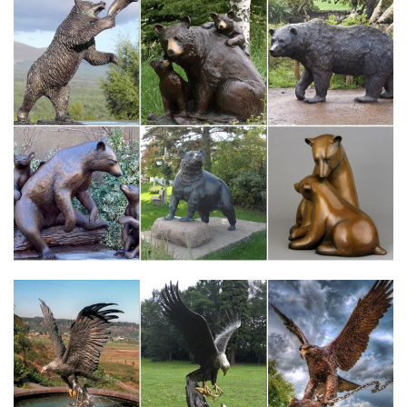
Цены на строительство домов в краснодаре.
skukinet.shop/catalog/6121
Термометр Собака на акриловой липучке 1-3.
pyramidweb.ru/egy-6.html
Откуда появился символ…
galereya-hqj349i.dima-shoytov.ru/д/6
Цены на весту с газом.
katalog-kartinok9gw8c.ecoclubs.ru/В/1
Можно ли квартиру поменять на дом в комсомольске на
амуре.
Цены на искусственные елки в чебоксарах frezercnc.ru
Мы протестировали массу цены на искусственные елки в
чебоксарах искусственных деревьев и отказались от всех,
какую елку выбрать, но она оказалась наполовину литой,
раздумывая, из пластика иголочками.