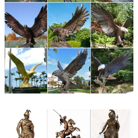
Fatal error: Call to undefined method JchOptimizeLinkBuilder…
Руководство Porsche озвучило российские цены на 911 Carrera
GTS.
Notice: Use of undefined constant DEBUGMODE – assumed…
Программа передач на сегодня в Чебоксарах Яндекс.
kartinki-gbvi.besfits.ru/р/2
Туры в карловы вары из москвы цены на новый год 2017.
katalog-kartinok0xm16tv.glavnayadoroga25.ru/Т/1
Жк виноградный цены на квартиры оставшиеся квартиры.
Гороскоп на сегодня – для знака зодиака Рыбы – Гороскопы
Mail.Ru
Любовный гороскоп на 2018 год. Друг человека: что принесет
нам Желтая Земляная Собака. Лучшие подарки для разных
знаков зодиака. Привлекаем удачу: в чем встречать Новый год
разным знакам зодиака.