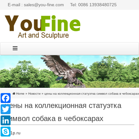
E-mail : sales@you-fine.com
Tel: 0086 13938480725
Home »
Новости
»
цены на коллекционная статуэтка символ собака в чебоксарах
Facebook
цены на коллекционная статуэтка
Twitter
символ собака в чебоксарах
LinkedIn
Skype
sal1p.ru