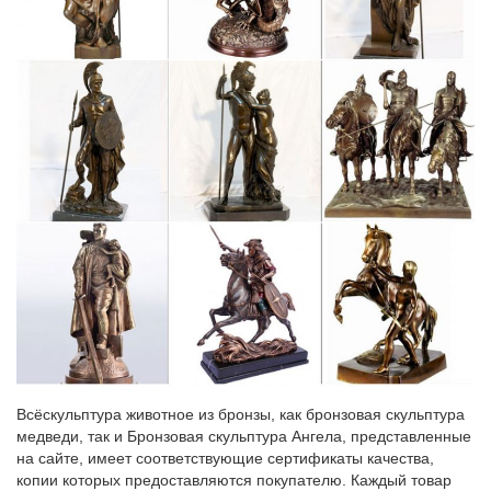
Банкноты СССР 1961-1992 года. Стоимость. Разновидности
На купюрах достоинством 1, 3 и 5 рублей имелась надпись
"Государственный казначейский билет", а на остальных –
"Билет Государственного Банка СССР" (как на деньгах
образца 1947 года).В следующей таблице указаны цены в
российских рублях
Акции и скидки в Чебоксарах
Изображенный на картинках товар может отличаться от того,
который есть в наличии. Помните, что торговые сети всегда
оставляют за собой право обеспечивать наличие акционного
товара не во всех своих магазинах.
pictures-z2ygi0m.sto-antell.ru/э/1
Цены на одежду в китае цена и фото.
Всёскульптура животное из бронзы, как бронзовая скульптура
медведи, так и Бронзовая скульптура Ангела, представленные
на сайте, имеет соответствующие сертификаты качества,
копии которых предоставляются покупателю. Каждый товар