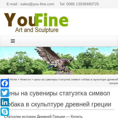
E-mail : sales@you-fine.com
Tel: 0086 13938480725
Home »
Новости
»
цены на сувениры статуэтка символ собака в скульптуре древней
Facebook
греции
цены на сувениры статуэтка символ
Twitter
LinkedIn
собака в скульптуре древней греции
Skype
Статуэтки истории Древней Греции — Купить