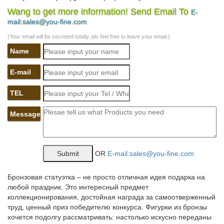
Wang to get more information! Send Email To
E-
Мраморные статуэтки греческих богов от производителя по
mail:sales@you-fine.com
самым низким ценам.Статуэтки истории Древней Греции. в
корзину. Корзина покупок.Прекрасным сувениром, способным
(Your email will be secreted totally, pls feel free to leave your email.)
преобразить комнату и наполнить её очарованием античного
Name
мира, является статуэтка под…
Статуэтки греческих богов и богинь интернет магазин –
E-mail
купить…
TEL
В нашем магазине подарков можно купить Статуэтки греческих
богов и богинь древней Греции, и различных мифических
Message
персонажей.Каждая такая фигурка богов несет в себе
определенный символ.Подарки и хобби. Статуэтки и
скульптуры.
OR
E-mail:sales@you-fine.com
Статуэтки богов в интернет-магазине Для Тебя
Подарки и сувениры.Товары для дачи и сада. Галерея
Бронзовая статуэтка – не просто отличная идея подарка на
символов. Собака – символ 2018. Ганеша.Все до 300 рублей.
любой праздник. Это интересный предмет
Цена товара. от руб.
коллекционирования, достойная награда за самоотверженный
труд, ценный приз победителю конкурса. Фигурки из бронзы
Статуэтки Богов под бронзу, с отличной проработкой
хочется подолгу рассматривать: настолько искусно переданы