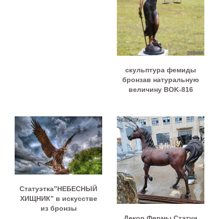
скульптура фемиды
бронзав натуральную
величину BOK-816
Статуэтка”НЕБЕСНЫЙ
ХИЩНИК” в искусстве
из бронзы
Декор Фермы Статуи