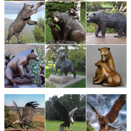
способны привнести в обстановку…
Купить старинную статуэтку, древнюю скульптуру на
аукционе…
Древняя Скульптура. Подыскиваете старинные скульптуры?
Почему стоит покупать антиквариат? В настоящее время
антикварные статуэтки, цена на которые бывает как высокой,
так и демократичной, приобретают не только потому, что они
способны привнести в обстановку…
greek sculpture in Art | eBay
Греческой богини Фемида статуэтка фигурка леди слепой
правосудия скульптура юрис…12" бронза искусство
скульптура древней греческой мифологии мужчина Посейдон
ста…eBay определяет цену с помощью модели обучения
машины на основе цены продажи товара…
Древнегреческой Скульптуры – Купить Древнегреческой…
Древнегреческой Скульптуры недорого и другие китайские
товары Дом и сад,Статуи и скульптуры,Статуэтки и
миниатюры, по низким ценам.Древней Греции голый мужчина