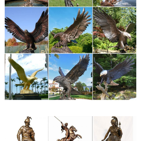
Скульптура ручной смолы греческий люди статуя Craft
Орнамент для Книги по искусству…
Скульптуры и статуэтки в России. Сравнить цены, купить…
Скульптуры и статуэтки. Продажа, поиск, поставщики и
магазины, цены в России.Скульптуры и статуэтки, Сувениры,
Цветы, Статуэтки, Предметы интерьера, Статуэтки и
скульптурыВ наличии. Скульптура Символ Достатка и
благополучия большой Bogacho.
Античность – в каталоге подарков интернет магазина
Сувенир…
Здесь Вы сможете найти скульптуры Древней Греции и
Древнего Рима, сделанные из бронзы, полистоуна и других
материалов.Доспехи. Пушки. Статуэтки и
скульптуры.Профессии. Сказки. Собаки. Восточные
сувениры.Православные иконы. Символика и гербы. Символы,
Фэн шуй. Свадебные подарки.
Подарки. Боги древней Греции, герои мифов
Подарки и сувениры в интернет магазине подарков на