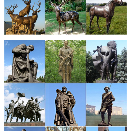
выполненные из бронзы, в наше время станут хорошим
подарком для всех любителей интерьерной скульптуры.
Скульптуры и статуэтки – Купить Предметы интерьера…
В магазине Токката собран огромный каталог товаров, и в
разделе Скульптуры и статуэтки мы постарались собрать
только лучшие образцы на рынке.Бизнес статуэтки. Талисманы
и символы.
Бронзовые статуэтки богов
Бронзовая скульптура и статуэтки с доставкой на дом – вплоть
до садовой скульптуры.Подарок новорожденному. Сувениры
серебро. Ручки серебряные. Визитницы.
фигурки статуэтки египетских богов купить
→ У населения Древних Египтян в эпоху царствования
фараонов было множество богов.Указанные цены являются
рекомендованными и могут отличаться от действительных
цен.Греческие сувениры.Греческие статуэтки, фигурки.
Светильники в греческом стиле.
Купить статуэтки греческих богов, недорогие фигурки…