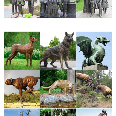
Символичные статуэтки-пожелания. 7. причин покупать у нас.
Идеи подарков:подарок руководителю элитные подарки для
руководителей.Скульптура "Символ нашей любви". Арт.
Скульптура "Пантера" | Фигурки и статуэтки… | Подарки.ру
Скульптуры и статуэтки
Скульптуры и статуэтки. Сортировка. не имеет значения по
новизне сначала дешевые сначала дорогие по названию.
Цена.Статуэтка-шкатулка «Собака Агата» – символ 2018 года.
скульптуры и сувениры из Греции… Греческие статуэтки…
Мраморные сувенирные шахматы, разнообразные статуэтки в
виде знаков зодиака, изображений птиц и животных, cycladics,
статуи греческих богов и героев греческой мифологии,
аПегасус Арт – скульптуры из Греции.Указанные цены
являются базовыми.
Боги из бронзы, античная бронза, бронзовые статуэтки богов.
Античные боги статуэтки – статуэтки из бронзы – подарки из
бронзы.Античные боги древней Греции и Римской империи,