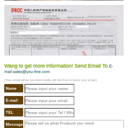
Wang to get more information! Send Email To
E-
mail:sales@you-fine.com
(Your email will be secreted totally, pls feel free to leave your email.)
Name
E-mail
TEL
Message