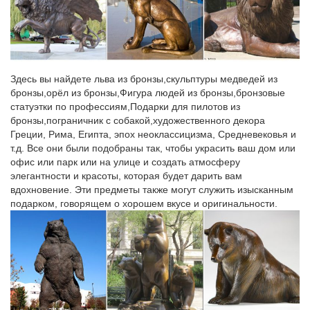
Германия 1950-1960 г.г., за Вашу цену!!! 2 р.
Скульптура Богов БРОНЗОВАЯ СКУЛЬПТУРА ДРЕВНЯЯ…
Цена: НазваниеСтатуэтки Орел »» Статуэтка Утки Бронза по
профессиям » Спортсмены Шахматы и Нарды Бюсты
Здесь вы найдете льва из бронзы,скульптуры медведей из
Символы Года » 2018 Год Собаки Новинки Печати Сувениры
бронзы,орёл из бронзы,Фигура людей из бронзы,бронзовые
Златоуст Бронзовые Колокольчики СУВЕНИРЫ и ШАРЖИ
статуэтки по профессиям,Подарки для пилотов из
Ложка для обуви.
бронзы,пограничник с собакой,художественного декора
Греции, Рима, Египта, эпох неоклассицизма, Средневековья и
Скульптуры и статуэтки символ 2018 года Собака
т.д. Все они были подобраны так, чтобы украсить ваш дом или
Скульптуры и статуэтки собак недорого.Успейте купить символ
офис или парк или на улице и создать атмосферу
нового 2018 года! Фигурки собак по низкой цене! Срочная
элегантности и красоты, которая будет дарить вам
доставка по России! Доставим Ваш заказ за 2 дня всего за 450
вдохновение. Эти предметы также могут служить изысканным
рублей!
подарком, говорящем о хорошем вкусе и оригинальности.
Купить старинную статуэтку, древнюю скульптуру на
аукционе…
Древняя Скульптура. Подыскиваете старинные скульптуры?
Почему стоит покупать антиквариат? В настоящее время
антикварные статуэтки, цена на которые бывает как высокой,
так и демократичной, приобретают не только потому, что они