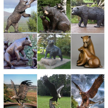
всего несколько лет, как символ года Собака примет бразды
правления, чтобы ознаменовать своим приходом самый
благодатный период для всех знаков, без исключения.
Фигурки с символом 2018 года собаки – купить…
Фигурка-символ года – хороший подарок любителям
миниатюрных стилизованных статуэток. Фигурка собаки как
символ 2018 года прекрасный выбор в качестве подарка на
грядущий новый год.Фигура декоративная садовая "Собачка
Милька" L23W17H25 см.
статуэтка бронза собака – Доска объявлений от частных лиц…
Собака символ года 2018. 500 руб. Мебель и интерьер |
Компания.25 декабря 14:16. В избранное. Бронзовая статуэтка
"Печальная собака".
Статуэтки собак – купить в интернет магазине в Москве,
цены…
Статуэтки собак – каталог в интернет-магазине Подарки-
маркет, недорого, с доставкой по Москве и России.Плетеные
корзины. Садовые фигуры.Цена 1 000 руб. Купить. -50%