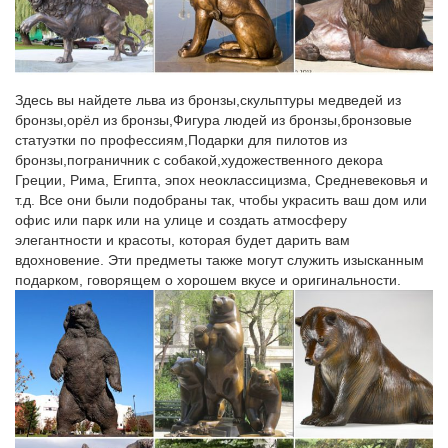
Символ года. Садовые фигурки собак купить в интернет-
магазине Дом да дача недорого. От 10 000 рублей бесплатная
доставка.Садовая фигура Собака с корзинкой в зубах h = 58
см артикул 478.
Здесь вы найдете льва из бронзы,скульптуры медведей из
бронзы,орёл из бронзы,Фигура людей из бронзы,бронзовые
Статуэтки собак в интернет-магазине Для Тебя
статуэтки по профессиям,Подарки для пилотов из
Все до 300 рублей. Цена товара.Собака – символ 2018.
бронзы,пограничник с собакой,художественного декора
Цветы.Статуэтка напольная с часами "Собака Сэр Джон".
Греции, Рима, Египта, эпох неоклассицизма, Средневековья и
E91620.
т.д. Все они были подобраны так, чтобы украсить ваш дом или
офис или парк или на улице и создать атмосферу
Каталог статуэток СССР, цены на аукционе Соберу.ру
элегантности и красоты, которая будет дарить вам
вдохновение. Эти предметы также могут служить изысканным
Купить статуэтки СССР, цена на аукционе Соберу.ру – продажа
подарком, говорящем о хорошем вкусе и оригинальности.
статуэток времен СССР: стоимость, фото.После революции
1917 г. фарфоровые изделия подверглись остракизму в
качестве символа мещанства, дурного вкуса и буржуазного
прошлого.
Фигурка Собаки – символ 2018 года | В нашем интернет-
магазине…
CMS-60/20 Статуэтка "Собака с букетом" (Pavone).Пройдет