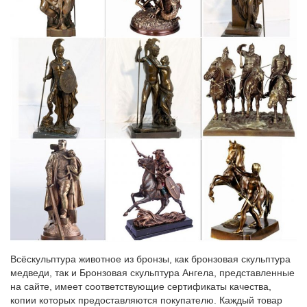
Статуэтки и фигурки собака Pavone купить в интернет-
магазине…
Купить Статуэтки и фигурки собака Pavone с доставкой на
следующий день, лучшая цена на бокалы для вина Bohemia,
доставка по Москве и всей России.650 руб. Фигурка символ
года Собака.
Собака – символ 2018 года, подарите своим близким
старинную…
Собака – символ ответственности и дружелюбия! Считается,
что собака привнесет в этот год уравновешенность,
внутренний покой и порядок. Старинная фарфоровая
статуэтка собаки станет отличным подарком к Новому Году.
Оценка антиквариата по фотографии онлайн…
Путешествия. Сад и огород. Спорт и фитнес.Стрельна
Всёскульптура животное из бронзы, как бронзовая скульптура
кронштадт пушкин павловск царское село вызов и выезд
медведи, так и Бронзовая скульптура Ангела, представленные
оценщика на дом бесплатно покупаем дорого деньги сразу
на сайте, имеет соответствующие сертификаты качества,
узнать цену иконы фарфора статуэток янтаря Значков Бон…
копии которых предоставляются покупателю. Каждый товар