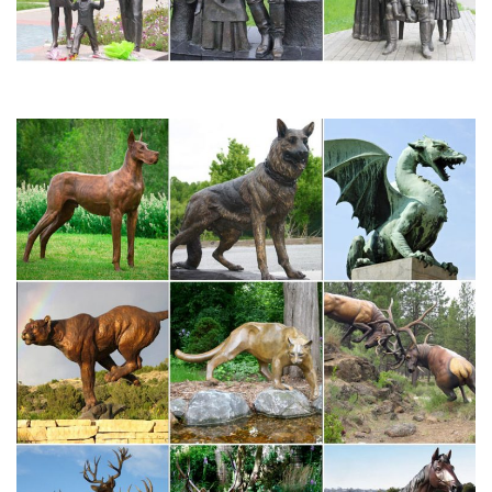
«Петергоф.Пирамидка над могилой собаки повторяла облик
обелисков, созданных еще в 1840-х гг. архитектором
Менеласом в Царском Селе.
Садовые фигуры Собаки из полистоуна от производителя…
Садовые фигуры собаки. Главная. Садовый декор. Коллекции
садовых фигур. Фигурки Собаки полистоун. Фильтр: Без
сортировки По названию По цене По новизне По рейтингу.
Всего найдено: 24.
Екатерининский парк. Царское село.. Обсуждение на
LiveInternet…
Чесменская колонна в Екатерининском парке Царского Села
— памятник, символизирующий силу и славу русского
флота.Сзади уродливое чудовище — дьявол, символ пороков.
Рыцаря сопровождает лишь один друг — его собака.
Статуэтки серии "Собаки" – купить в интернет магазине…
Статуэтки серии "Собаки". Доставка по Москве и в другие
регионы. Самовывоз. Большой каталог. Фото.
Цены.Инструменты садовые.