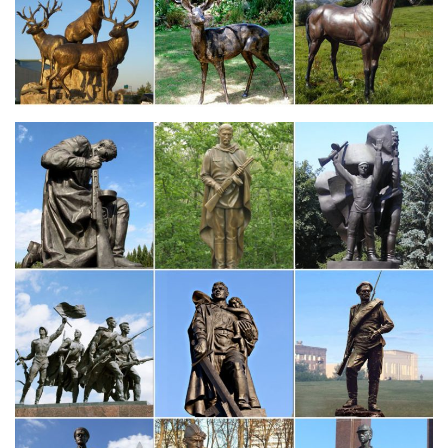
Скульптуры и статуэтки символ 2018 года Собака
Картины сваровски. Скульптуры и статуэтки. Наборы для
спиртного. Садовые фигуры. Фонтаны.Успейте купить символ
нового 2018 года! Фигурки собак по низкой цене! Срочная
доставка по России! Доставим Ваш заказ за 2 дня всего за 450
рублей!
символ 2018 года – Собака | Веселый фарфор
символ 2018 года – Собака. По популярности По новизне По
цене: по возрастанию По цене: по убыванию.Быстрый
просмотр. Статуэтка фарфоровая Собака с косточкой
пожеланием Здоровья.
Фигурки, статуэтки собак
Интернет-магазин русских сувениров с низкими
ценами.Символ 2018 года – собака. Архив новостей. –>
Фигурки, статуэтки собак. Смешные, шустрые, умные,
популярные и не очень, но всегда преданные собаки всегда
сопровождали человека.