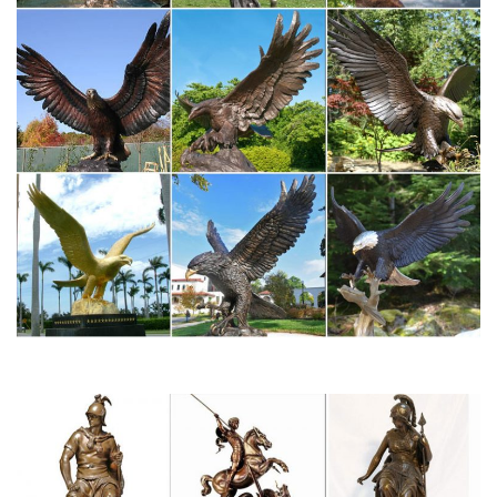
Артикул: NC1088 Статуэтка собаки Английский бульдог.
Статуэтки Собак. Бронзовая статуэтка собаки
Статуэтки Орел »» Статуэтка Утки Бронза по профессиям »
Спортсмены Шахматы и Нарды Бюсты Символы Года » 2018
Год Собаки Новинки Печати Сувениры Златоуст
БронзовыеКупить фигурку собаки можно по приемлемой цене:
предложения начинаются с 4 600 руб.
Купить собачек гжель символ 2018 оптом в интернет
магазине…
Собаки гжель- символ 2018 года. Главное направление нашей
работы производство символов года гжель.У нас в наличии
самые разные фигурки собачек: есть гжельские и цветные
статуэтки, а также магниты, колокольчики, шкатулки.
Статуэтки Собак. Символ 2018. Сувениры с собаками –
купить…
Статуэтка Pavone "Собака в жакете" BS-102. Символ
2018.Летние садовые часы. Будильники (настольные часы с
будильником).