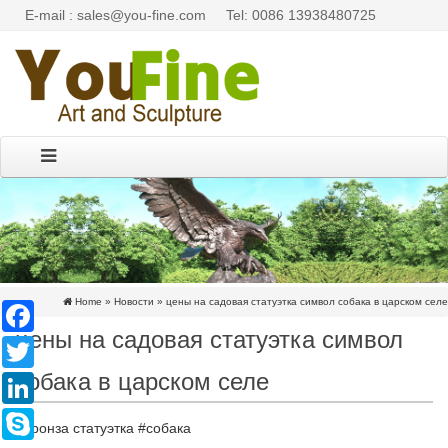
E-mail : sales@you-fine.com
Tel: 0086 13938480725
Home »
Новости
»
цены на садовая статуэтка символ собака в царском селе
Facebook
цены на садовая статуэтка символ
Twitter
собака в царском селе
LinkedIn
Skype
#бронза статуэтка #собака