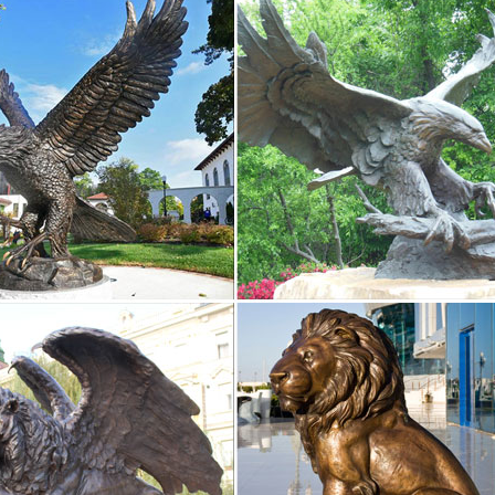
а в любую точку РФ. Символ 2018 года фарфоровые статуэтки Соба
ющего года, собаку и да будем с Вами удача!
2018 года – Магазин редкостей Старивина
– символ 2018 года. Наступающий 2018 год – год собаки.Конечно
ка собаки станет не только уникальным талисманом в 2018Кинг Чар
al, Германия, 1923 год.
ки и аксессуары AroraDesign | Каталог
т магазин компании Bryoni приглашает купить изысканные фарфор
esign.Как известно, символ 2018 года – Желтая Собака, поэтому и с
ктуальны.
Хрусталя Собака Статуэтки Фэн шуй китайский знак…
Хрусталя Собака Статуэтки Фэн-шуй китайский знак зодиака мини
умов Декор. Посмотреть название на английском.
ки «Английский кабинет»
года 2018 – Собака.Главная » Основной каталог » Статуэтки » Ста
ку собаки сэра, фигурку лягушки биз..