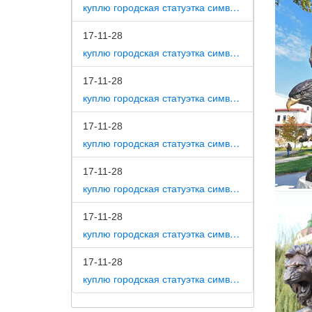
куплю городская статуэтка символ собака как вид изобразительного искусства
Отправк
наступа
17-11-28
Символ 
куплю городская статуэтка символ собака на постаменте
Собака 
17-11-28
статуэт
куплю городская статуэтка символ собака в романской скульптуре
Rosenth
Статуэт
17-11-28
куплю городская статуэтка символ собака в царском селе
Интерне
Arora D
17-11-28
очень а
куплю городская статуэтка символ собака в движении 7 класс
XINTOU 
17-11-28
XINTOU 
куплю городская статуэтка символ собака в скульптуре древней греции
террари
17-11-28
Статуэт
куплю городская статуэтка символ собака в школе искусств
Символ 
статуэт