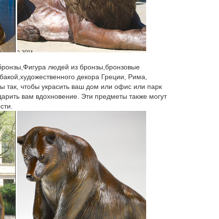
". Михаил (m-pankow). 550 руб В корзину.Фигурка
 бронзы,Фигура людей из бронзы,бронзовые
ице.Декоративная садовая фигурка "Английский
бакой,художественного декора Греции, Рима,
тличаться от действительных цен.
ы так, чтобы украсить ваш дом или офис или парк
 дарить вам вдохновение. Эти предметы также могут
сти.
своем роде фигурка из чешского хрусталя «Символ
2018 года.
 собака Дружок для подарка друзьям и коллегам (10
ть символ нового 2018 года! Фигурки собак по
го за 450 рублей!