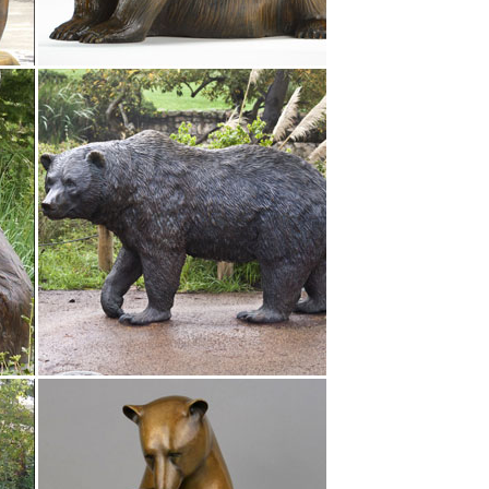
ый покупатель" сделав запрос на странице "Опт".
бавлен.Фигурка Собаки "Добрый пёс". Товар успешно
 собачками – статуэтки собак, копилки в виде
ми. Сортировка: по порядку по росту цены по
растанию По цене: по убыванию.Статуэтка
 с быстрой доставкой по России, фото,