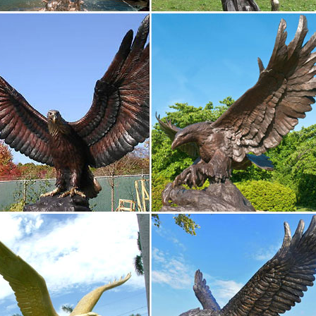
– символ 2018. Цветы. да.Статуэтка напольная с часами "Собака С
, статуэтки собак
т-магазин русских сувениров с низкими ценами. У нас можно купи
но.Павловопосадские платки, фарфор ЛФЗ, Жостово, Береста, Фигур
овостей.
ки фигурки собак Собака символ 2018 года купить…
м разделе мы подготовили для Вас широкий выбор сувенирных соба
енных материалов ведущими европейскими фабриками.Статуэтка Кл