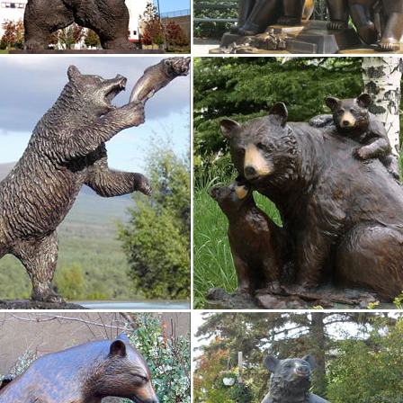
ы Фигурки Символ 2018 года статуэтка Собака 048724
бражения оптовой цены необходимо пройти регистрацию как "Оптов
: 048724. Символ 2018 года статуэтка Собака.
фигурки Собак – символ 2018 года
 Артикул: Z572. Статуэтка "Английский бульдог". Товар успешно до
н.
ки Собак. Символ 2018. Сувениры с собаками – купить…
 интернет-магазине можно купить самые разнообразные сувениры с
чашечки, чайные наборы, подставкиСимвол 2018. Сувениры с собака
ю цены по новизне.
2018 года – Собака | Веселый фарфор
2018 года – Собака. По популярности По новизне По цене: по воз
вая Собака с косточкой пожеланием Удачи. 250.00руб.
ки собак цены от 78.00 руб. Статуэтки собак купить…
ки собак, более 1216 моделей в каталоге. Статуэтки собак в Москве