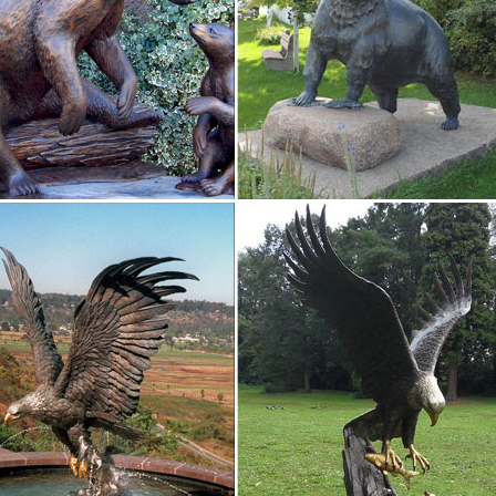
ристики товара.1 175 руб. Добавить в корзину. Статуэтка "Собаки" 
ки собак – купить в интернет-магазине Dommio
тьВ корзину Статуэтки собак15852 Фигурка гипсовая «Мистер Пес» 
т магазина DOMMIO. Мы дарим Вам сертификат на 300 руб. на пер
А СОБАКА ДОКТОР, H13.3СМ.254113 – Символ… | Monlivre
. Копилка собака доктор, H13.3СМ.254113. Новый год Символ 2018 
Уиппет (Whippet).
годня: 1 660 Р. Статуэтка "Собака" Maitland Smith.Собака считает
имволизируют бесконечную радость и успех. Они привлекут удачу к 
фигурки с символом 2018, фигурки собаки
 – Символ 2018 года. Сортировка: По умолчанию Наименование (А 
анию) Цена (по убыванию) Рейтинг (по убыванию) Рейтинг (по возр
обака "Волосатик" №2722.
ки собак в интернет-магазине Для Тебя