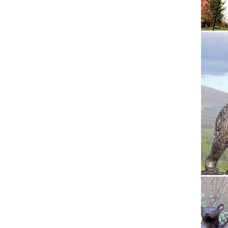
Сувенир
Для ото
Артикул
Купить 
Купить.
добавле
Статуэт
В нашем
собак, 
снижени
символ 
символ 
фарфоро
Статуэт
Статуэт