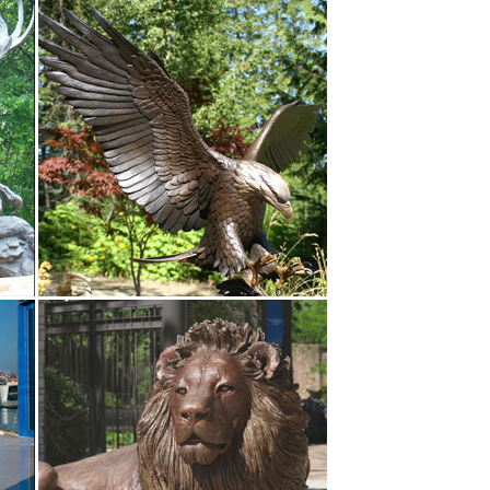
ки, щенки.Добейтесь своих целей – купите символ
 же фигурку собаки! Старинная фарфоровая
льз Спаниель (Английский спаниель), миниатюра,
овые фигурки престижного английского бренда
татуэтки собак в качестве новогоднего подарка
атюрных животных статуи Для Домашнего Свадьба
туэтки «Английский кабинет».Здесь Вы купите