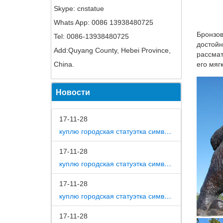
Skype: cnstatue
Сувенир
Whats App: 0086 13938480725
Как изв
Бронзов
Tel: 0086-13938480725
Год соб
достойн
Add:Quyang County, Hebei Province,
рассмат
Корзина
China.
его мяг
Фигурка
Новости
CMS-60/
правлен
17-11-28
Статуэт
куплю городская статуэтка символ собака в дом
Приобре
магазин
17-11-28
куплю городская статуэтка символ собака в метро москвы
Фигурки
17-11-28
Фигурка
куплю городская статуэтка символ собака на площади революции
года пр
Символ 
17-11-28