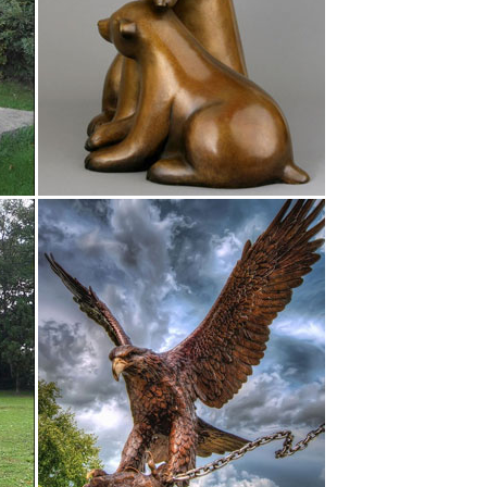
(MY HERO!
эк.510 руб.Поздравляем, вы участник уникальной
вую покупку в нашем магазине.*
Собака. Увеличить.Статуэтка собаки Английская
ся символом преданности и вечной дружбы.Статуэтки
вам и помогут в различных делах.
-> Я) Наименование (Я -> А) Цена (по
астанию) Модель (Ав закладки. сравнение. Фигурка