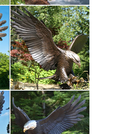
эр Уильям".
ть Матрешки, оловянные солдатики, шкатулки Палех,
ки, статуэтки собак.Символ 2018 года – собака.
чек – символ 2018 года. Фигурки сделаны из
оун с собакой. 16 150 руб.