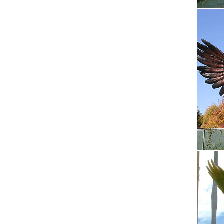
Собака 
Фигурки
Интерне
Федоски
Архив н
Статуэт
В данно
качеств