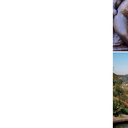
характе
Статуэт
Увеличи
акции о
КОПИЛК
Каталог
борзая 
Собаки
Цена се
собак с
Купить 
Фигурки
возраст
гжель с
Статуэт