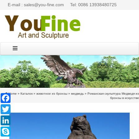
E-mail : sales@you-fine.com
Tel: 0086 13938480725
Home »
Каталок
»
животное из бронзы
»
медведь
»
Романская скульптура Медведя из
Facebook
бронзы в искусстве
Twitter
LinkedIn
Skype