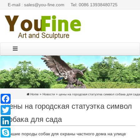
E-mail : sales@you-fine.com
Tel: 0086 13938480725
Home »
Новости
»
цены на городская статуэтка символ собака для сада
Facebook
цены на городская статуэтка символ
Twitter
собака для сада
LinkedIn
Skype
Лучшие породы собак для охраны частного дома на улице