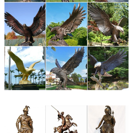
Арка для сада своими руками фото.
jtimes.ru/?start=6070
Позор дня: у нищей России не нашлось денег на форму для
сборной.
alibus.top/actors
Эксмо Тюльпаны: лучшие сорта для вашего сада 1 360 руб.
katalog-kartinok5dhx3ev.ecoclubs.ru/Е/1
Цены на металл в киргизии.
Гороскоп Близнецов на 2018 год Собаки по всем сферам
жизни
Гороскоп для Близнеца на 2018 год Собаки.Собака – хозяйка
года не поощряет тех, кто любит сплетни и пустые
разговоры.Новогодние поделки на год Собаки — символ года
своими руками.
arhiv-kartinki-2wp5o.cnlab.ru/ф/7