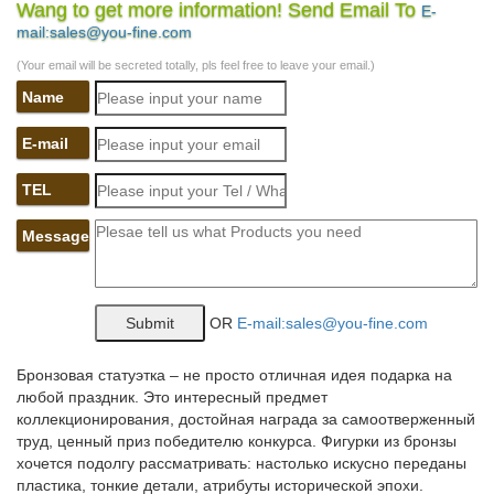
или…
Wang to get more information! Send Email To
E-
mail:sales@you-fine.com
Если вам нужна собака для охраны дома на улице, или
квартиры, то немецкая овчарка – идеальный выбор. Эта
(Your email will be secreted totally, pls feel free to leave your email.)
порода очень хорошо поддаётся дрессировке, надолго
Name
запоминает команды даже после продолжительного
«простоя»…
E-mail
Гороскоп на сегодня – для знака зодиака Дева – Гороскопы
Mail.Ru
TEL
Любовный гороскоп на 2018 год. Друг человека: что принесет
Message
нам Желтая Земляная Собака. Лучшие подарки для разных
знаков зодиака. Привлекаем удачу: в чем встречать Новый год
разным знакам зодиака. Лунный календарь стрижек и ухода за
волосами на декабрь 2017.
OR
E-mail:sales@you-fine.com
302 Found
Бронзовая статуэтка – не просто отличная идея подарка на
Кофточка для новорожденных спицами свитер на.
любой праздник. Это интересный предмет
коллекционирования, достойная награда за самоотверженный
ТОП-15 лучших пород собак для детей
труд, ценный приз победителю конкурса. Фигурки из бронзы
хочется подолгу рассматривать: настолько искусно переданы
Однако собаки этой породы склонны к громкому лаю. На
пластика, тонкие детали, атрибуты исторической эпохи.
улице бигля нужно водить на поводке, потому что он может