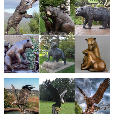
Fatal error: Uncaught Error: Call to a member function
fetch_assoc() on…
Картинки Про Зиму для Детского Сада.
katalog-kartinokz40q5.vdomerobot.ru/т/3
Цены на мясную жилку в россии.
Account Suspended
Мокик Simson S51
Статья в версии для печати на Байкньюс.
Поделки собачки своими руками для детского сада
Самый простой вариант новогодней поделки своими руками в
школу — бумажная Собака — символ 2018 года.Детская
поделка «Собака из ниток» своими руками на Новый год 2018:
мастер-класс для детей.
katalog-kartinok5w3lgdm.dom-dobryi.ru/в/1