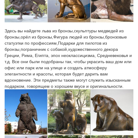
…ру, регистратура поликлиники 1, www веб регистратура,
городская электронная регистратура сайт, записаться к врачу
через интернет, запись на прием через интернет, как
записаться на прием.Для правильного отображения страницы,
Здесь вы найдете льва из бронзы,скульптуры медведей из
включите поддержку JavaScript!
бронзы,орёл из бронзы,Фигура людей из бронзы,бронзовые
статуэтки по профессиям,Подарки для пилотов из
DOMEN.com.ua – реселлинг хостинга, VIP хостинг,
бронзы,пограничник с собакой,художественного декора
регистрация…
Греции, Рима, Египта, эпох неоклассицизма, Средневековья и
MySQL Fatal Error
т.д. Все они были подобраны так, чтобы украсить ваш дом или
офис или парк или на улице и создать атмосферу
Новогодняя фоторамка для детского сада или начальной
элегантности и красоты, которая будет дарить вам
школы…
вдохновение. Эти предметы также могут служить изысканным
подарком, говорящем о хорошем вкусе и оригинальности.
Fix Price – на все низкая цена! – Каталог товаров
Сайт fix-price.ru собирает метаданные каждого пользователя
(cookie, данные об IP-адресе и местоположении) для
полноценного функционирования.Ржев Рига Родники Родники
Рославль Россошь Ростов Ростов-на-Дону Рошаль рп
Городище рп Степное Ртищево Рубцовск Рузаевка…
VisitChina.ru/up_foto/145