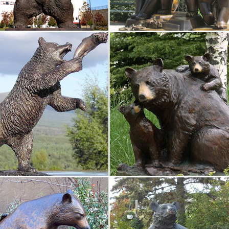
вая статуэтка Собаки. Продажа, поиск, поставщики и магазины, ц
 Интерьерные аксессуары 2148.
собачек гжель символ 2018 оптом в интернет магазине…
гжель- символ 2018 года. Главное направление нашей работы про
ку собачка гжель по привлекательной оптовой цене в интернет мага
ки Собак. Символ 2018. Сувениры с собаками – купить…
ы с собаками. Сортировка: по порядку по росту цены по снижению 
Статуэтка Pavone "Собака" CMS-59/ 7, символ года.
имин. Животные в императорской семье. Детский мир…
гофском дворце сохранилась фарфоровая статуэтка Земиры. В описи
оф.Пирамидка над могилой собаки повторяла облик обелисков, соз
 Селе.
ки Собак. Бронзовая статуэтка собаки
ки Орел »» Статуэтка Утки Бронза по профессиям » Спортсмены 
аждый найдет себе лучшего друга по вкусу и цене. Купить фигурк
тся с 4 600 руб.