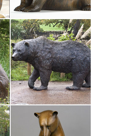
ены в России.Фарфоровая статуэтка Собаки в
изводство символов года гжель.Предлагаем
зине.
цены по новизне. в виде галереи в виде
, составленной в 1880-х гг., значилось:
данных еще в 1840-х гг. архитектором Менеласом в
Шахматы и Нарды Бюсты Символы Года » 2018 Год
у собаки можно по приемлемой цене: предложения