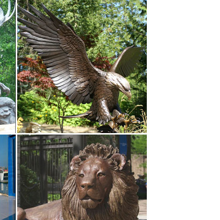
с куропаткой Пьер-Жюль Мен, Касли, 1899 год
. Сеттер?Подарок.Охота?
ов.Статуэтка собаки – символ гармонии! Испокон
 символов Венеции.Исторически являлась главным
амятник, символизирующий силу и славу русского
 времен СССР: стоимость, фото.После революции
ещанства, дурного вкуса и буржуазного прошлого.