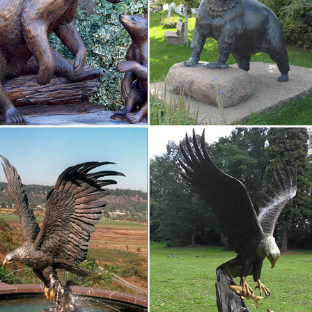
, статуэтки собак
т-магазин русских сувениров с низкими ценами. У нас можно купи
но.Павловопосадские платки, фарфор ЛФЗ, Жостово, Береста, Фигу
ки собак – Коллекционирование монет, марок, значков…
ка "Собака". 25 000 руб. Петрозаводск.Статуэтки собак цена за все.
2018 года – Собака | Веселый фарфор
2018 года – Собака. По популярности По новизне По цене: по воз
ка фарфоровая Собака с косточкой пожеланием Здоровья.
юционное, царское каслинское кусинское литье, скульптура
, символ победы "А.В. Суворов".литье животные интерьер каминны
меркурий некрасов пепельницы подарки подсвечник рельеф скульп
кое литье часы чугунное…
<- Животные <- Статуэтки <- Сувениры – Каталог | Monlivre
сь этой энегией вы не знаете усталости и тоскливого настроения.
в круг их любимцев.Статуэтки и фигурки собак:лежачих и с повод