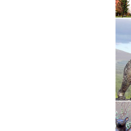
Фарфоро
России.
Купить 
Собаки 
статуэт
Статуэт
Сувенир
списка.
Игорь З
В Петер
«Петерг
Царском
Статуэт
Статуэт
СобакиК
начинаю