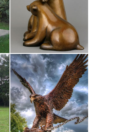
ть Матрешки, оловянные солдатики, шкатулки Палех,
рки, статуэтки собак.
 300 руб. Москва.
растанию По цене: по убыванию.Быстрый просмотр.
е каминные часы кандилябр личности в истории
тура спорт статуэтка тарелка фортуна царское
Собаки окружают нас повсюду,все больше людей
ками можно приобрести по довольно выгодным для