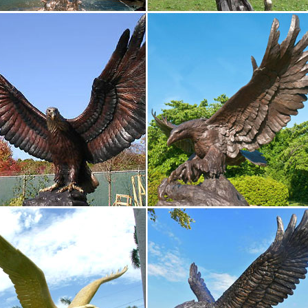
 бюджета ценам в нашем…
венский вертеп: из истории возникновения символа…
к и традиционная Елка, оказались под строгим запретом.Екатерин
ми в Пятигорске. Софийский собор, Царское Село.
2018 года фарфоровые статуэтки Собаки, щенки
а в любую точку РФ. Символ 2018 года фарфоровые статуэтки Соб
бака призывает к прямолинейности (подходит нашему народу) и це
 Собака Гжель Символ года 2018
ы символ года 2018 Собака Гжель. купить символ года 2018 Соба
аем самый широкий ассортимент сувениров к 2018 году Гжель Соб
.