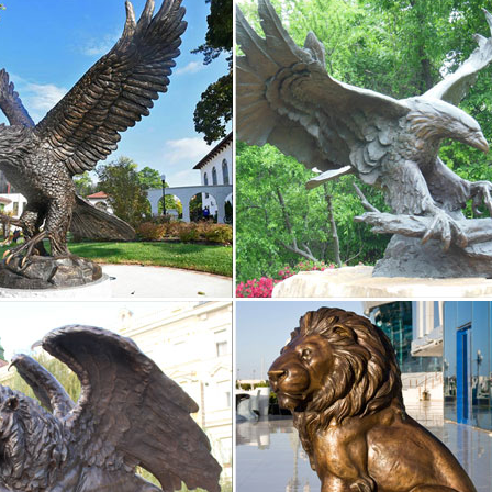
 #чугунная статуэтка по возрастанию даты окончания
ало Окончание Цена +доставка Ставки. Рекомендуемые ↓. Сеттер 
ик Ф.ТРОФИМОВЪ Чугун Царская Россия.Чугун.Собака.Статуэтка
ер.Дёшево.Распродажа.
фарфоровую статуэтку собаки – цена | Стиль-Ампир
арских времен фарфоровые собачки были любимцами коллекционер
читается, что собака – символ честности, доверия, дружбы.
ненский парк. Царское село. Обсуждение на LiveInternet…
 — традиционная венецианская гребная лодка. Является одним из
омЧесменская колонна в Екатерининском парке Царского Села — п
 статуэток СССР, цены на аукционе Соберу.ру
статуэтки СССР, цена на аукционе Соберу.ру – продажа статуэток
 фарфоровые изделия подверглись остракизму в качестве символа м
| Каталог