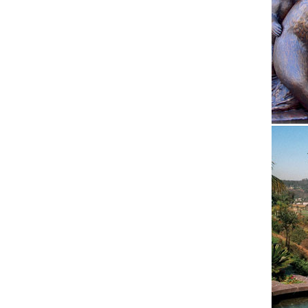
Фигурки
Интерне
Федоски
статуэт
Статуэт
символ 
символ 
Статуэт
Доревол
Подарок
лощадь 
каслинс
Собаки 
заряжая
входят 