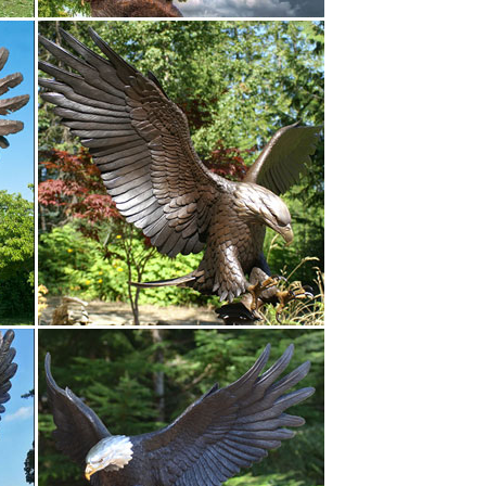
инский собор в Царском Селе. Вертеп с настоящими
аки, щенки.Это будет честный и самоотверженный
леустремленности.
ка Гжель оптом по ценам от производителя.Мы
ака.фарфоровая статуэтка Собачка Гжель оптом и в