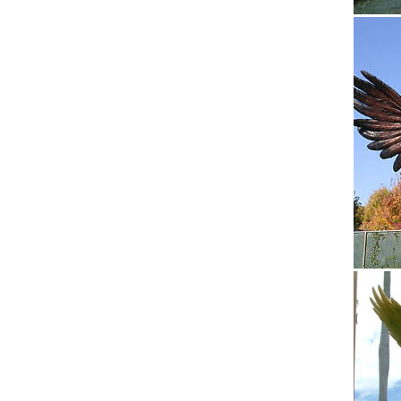
вашего
Рождест
Они, ка
животны
Символ 
Отправк
год. Со
Фигурки
Сувенир
предлаг
розницу