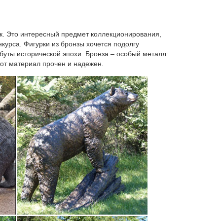
 Home Decor Статуэтка *Ананас Золотой* 1 946 руб.
ик. Это интересный предмет коллекционирования,
курса. Фигурки из бронзы хочется подолгу
ибуты исторической эпохи. Бронза – особый металл:
тот материал прочен и надежен.
 низкой | оптовой цене можно в нашем интернет –
 лет, как символ года Собака примет бразды
 для всех знаков, без исключения.
 под символом собаки. Традиционно собака
ть своиФарфор — зеркало эпохи:в Царском Селе