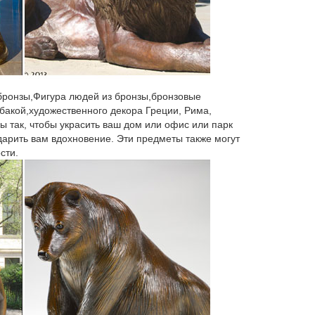
е сервизы (12). Чайные сервизы (79). Скульптура,
 с быстрой доставкой по России, фото,
451 Код товара : 1701928.
 бронзы,Фигура людей из бронзы,бронзовые
бакой,художественного декора Греции, Рима,
ы так, чтобы украсить ваш дом или офис или парк
русской традиционной культуре отводилась роль не
 дарить вам вдохновение. Эти предметы также могут
ом Селе. Голос времени.
сти.
блюдо в санкт-петербурге петергофе ломоносове
ком селе скупка спб…
а: «Добрейший и милейший Верный Милорд. 1860–