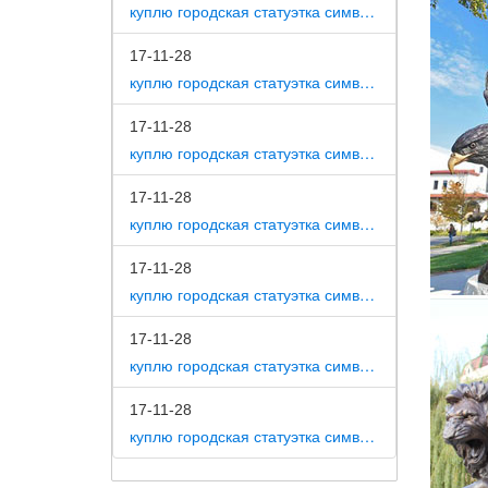
куплю городская статуэтка символ собака как вид изобразительного искусства
#собака
17-11-28
Имя Нач
куплю городская статуэтка символ собака на постаменте
формовщ
Интерь
17-11-28
Купить 
куплю городская статуэтка символ собака в романской скульптуре
Еще с ц
17-11-28
веков с
куплю городская статуэтка символ собака в царском селе
Екатери
17-11-28
Гондола
куплю городская статуэтка символ собака в движении 7 класс
средств
флота.
17-11-28
Каталог
куплю городская статуэтка символ собака в скульптуре древней греции
Купить 
17-11-28
1917 г.
куплю городская статуэтка символ собака в школе искусств
Собаки 