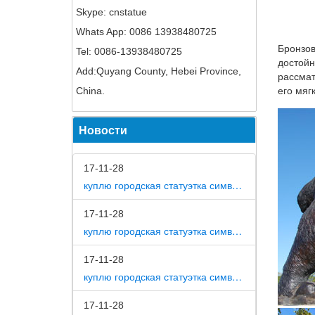
Skype: cnstatue
Купить 
Whats App: 0086 13938480725
Pavone 
Бронзов
Tel: 0086-13938480725
3 892 р
достойн
Add:Quyang County, Hebei Province,
Статуэт
рассмат
China.
его мяг
Приобре
магазин
Новости
Фигурка
CMS-60/
17-11-28
правлен
куплю городская статуэтка символ собака в дом
Императ
17-11-28
Тем бол
куплю городская статуэтка символ собака в метро москвы
отождес
открыла
17-11-28
куплю городская статуэтка символ собака на площади революции
Статуэт
Все до 
17-11-28