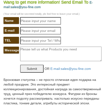
Wang to get more information! Send Email To
E-
Интернет-магазин русских сувениров с низкими ценами. У нас
mail:sales@you-fine.com
можно купить Матрешки, оловянные солдатики, шкатулки
Палех, Федоскино.Павловопосадские платки, фарфор ЛФЗ,
(Your email will be secreted totally, pls feel free to leave your email.)
Жостово, Береста, Фигурки, статуэтки собак.
Name
Купить собачек гжель символ 2018 оптом в интернет
магазине…
E-mail
Предлагаем купить оптом сувениры к году собаки. Следующий
TEL
2018 год пройдет под знаком этого замечательного животного.
У нас в наличии самые разные фигурки собачек: есть
Message
гжельские и цветные статуэтки, а также магниты, колокольчики,
шкатулки.
Фигурки и статуэтки Собак купить – символ 2018 года
OR
E-mail:sales@you-fine.com
Фигурки и статуэтки Собаки символ 2018 года купить в Москве
с доставкой по всей России и самовывозом из магазина
Бронзовая статуэтка – не просто отличная идея подарка на
Decores Flores.СОБАКА СИМВОЛ 2018 года фигурки и
любой праздник. Это интересный предмет
статуэтки. Сначала.
коллекционирования, достойная награда за самоотверженный
труд, ценный приз победителю конкурса. Фигурки из бронзы
Купить статуэтки в интернет магазине WildBerries.ru
хочется подолгу рассматривать: настолько искусно переданы
пластика, тонкие детали, атрибуты исторической эпохи.
Большой выбор статуэтки в интернет-магазине