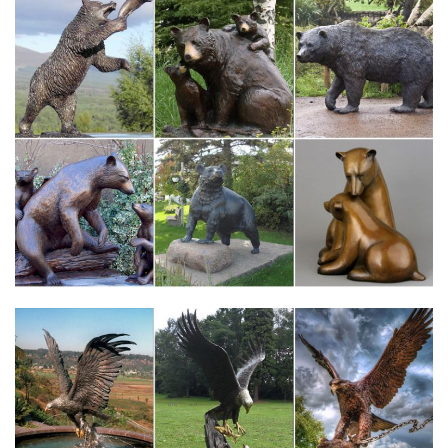
или белоснежная вести,мопс или благородная овчарка.Все
они наши.
Статуэтки собак – купить в интернет-магазине Dommio
Пароль должен быть не менее 6 символов длиной. *Поля,
обязательные для заполнения.То есть, купить статуэтки собак
можно по разным поводам, главное, что сделать это теперь
можно быстро и удобно в интернет магазине dommio.
Фарфоровая статуэтка Собаки в России. Сравнить цены,
купить…
Статуэтка фарфоровая собаки "Марсель". Купить. +7 показать
номер. ООО "Юнивест".В наличии. Фарфоровая статуэтка
"Собаки в машине". Купить. +7 показать номер.
Собака – символ 2018 года, подарите своим близким
старинную…
Наступающий 2018 год – год собаки. Собака – символ
ответственности и дружелюбия!Старинная фарфоровая
статуэтка собаки станет отличным подарком к Новому Году.Как
купить? Последняя новость: Новинки коллекции 06.12.2017.