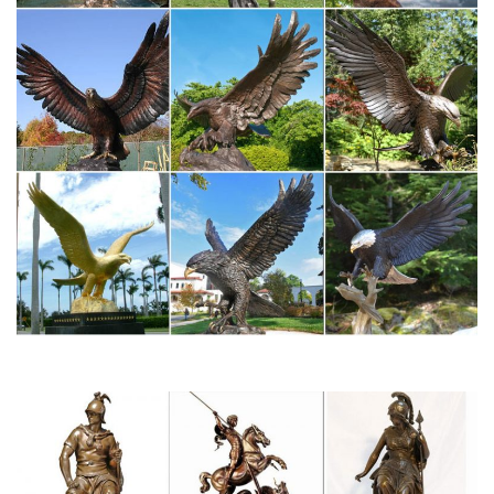
Предмет декора статуэтка собаки Greyhound, цвет Серый…
Статуэтки собак – купить в Москве в интернет-магазине
Серия. PSYCHEDELYC ДЕТИ ЖИВОТНЫЕ Символ 2018 года
Статуэтки.Интернет-магазин "МегаТерем" предлагает купить
статуэтки собак. При заказе от 4990 рублей предоставляется
бесплатная доставка по Москве (в пределах МКАД) и Санкт-
Петербургу.
Статуэтки фигурки собак Собака символ 2018 года купить…
В данном разделе мы подготовили для Вас широкий выбор
сувенирных собачек – символ 2018 года. Фигурки сделаны из
качественных материалов ведущими европейскими
фабриками.Статуэтка Клоун с собакой. 16 150 руб.
Статуэтки собак недорого в Москве | Купить статуэтки собак…
Интернет-магазин Территория Уюта предлагает купить
статуэтки собак со склада в Москве. Мы предлагаем: Быструю
доставку по Москве, Санкт-Петербургу и другим городам
России.Символ года 2018 (собака). Новогодние товары.