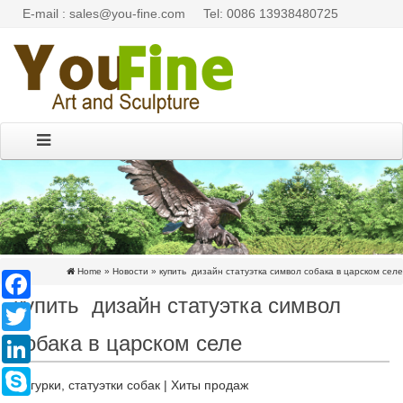
E-mail : sales@you-fine.com
Tel: 0086 13938480725
Home »
Новости
»
купить дизайн статуэтка символ собака в царском селе
Facebook
купить дизайн статуэтка символ
Twitter
собака в царском селе
LinkedIn
Skype
Фигурки, статуэтки собак | Хиты продаж