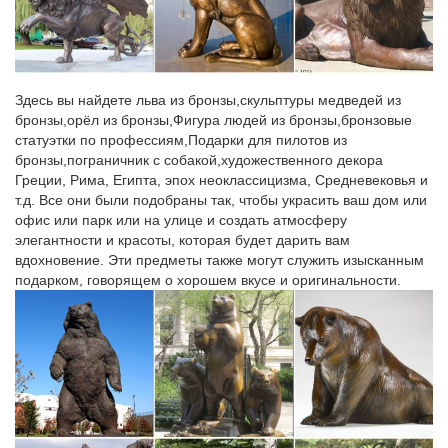
17смЧугун.
Статуэтки и аксессуары AroraDesign | Каталог
Как известно, символ 2018 года – Желтая Собака, поэтому и
Здесь вы найдете льва из бронзы,скульптуры медведей из
статуэтки собак в качестве новогоднего подарка очень
бронзы,орёл из бронзы,Фигура людей из бронзы,бронзовые
актуальны.Соблюдая такт и чувство меры, вы сможете купить
статуэтки по профессиям,Подарки для пилотов из
символ года в розницу и оптом в подарок своим близким,
бронзы,пограничник с собакой,художественного декора
друзьям, коллегам.
Греции, Рима, Египта, эпох неоклассицизма, Средневековья и
т.д. Все они были подобраны так, чтобы украсить ваш дом или
символ 2018 года – Собака | Веселый фарфор
офис или парк или на улице и создать атмосферу
символ 2018 года – Собака. По популярности По новизне По
элегантности и красоты, которая будет дарить вам
цене: по возрастанию По цене: по убыванию.Статуэтка
вдохновение. Эти предметы также могут служить изысканным
фарфоровая Собака с косточкой пожеланием Здоровья.
подарком, говорящем о хорошем вкусе и оригинальности.
250.00руб.
Собаки <- Животные <- Статуэтки <- Сувениры – Каталог |
Monlivre
Вы решили купить статуэтку(фигурку собаки?Скорее всего
являетесь счастливым хозяином собаки или решили сделать
подарок.Не важно,кто живет в вашем доме:миниатюрный йорк