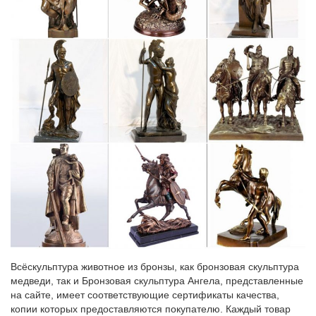
Фигурки и статуэтки собак купить в Москве в интернет
магазине.
Символы года. Фигурки и статуэтки. Елочки.[ Фигурки и
статуэтки собак ]. Цена: 4 166 руб. Купить Купить в один клик.
Статуэтки собак | МЕНЮ МАГАЗИНА
Собака 2118_GE. Фигурка собаки символизирует собой…
2600,00 руб. Описание товара. Рейтинг: Нет рейтинга. Собака
2122_GE.Теперь у нас широкий выбор настенных ключниц, как
по цене, так и по дизайну художественных сюжетов, а кроме
того, поступили…
Статуэтки собак, купить фигурку собаки в интернет-магазине…
Интернет-магазин Lares.ru предлагает Вам купить фигурку
собаки по низким ценам. В нашем каталоге вы можете
выбрать статуэтки собак с доставкой по Москве, а также всей
России. Отзывы и описание.
Всёскульптура животное из бронзы, как бронзовая скульптура
медведи, так и Бронзовая скульптура Ангела, представленные
на сайте, имеет соответствующие сертификаты качества,
копии которых предоставляются покупателю. Каждый товар