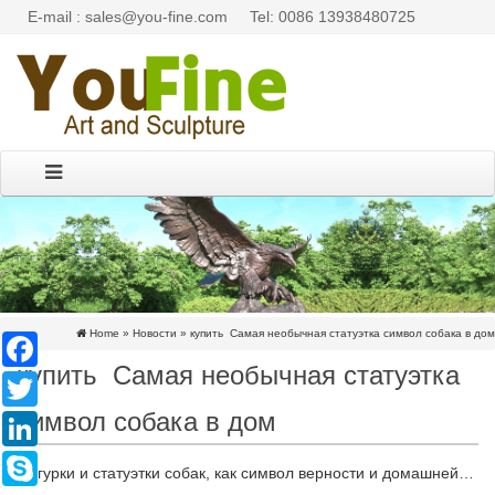
E-mail : sales@you-fine.com
Tel: 0086 13938480725
Home »
Новости
»
купить Самая необычная статуэтка символ собака в дом
Facebook
купить Самая необычная статуэтка
Twitter
символ собака в дом
LinkedIn
Skype
Фигурки и статуэтки собак, как символ верности и домашней…