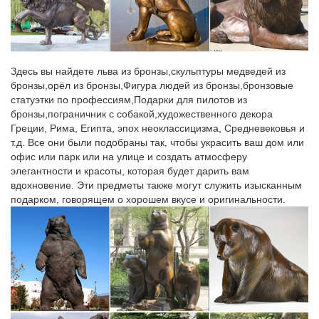
купить статуэтки собак можно по разным поводам, главное,
что сделать это теперь можно быстро и…
Фигурки и статуэтки Собак купить – символ 2018 года
Здесь вы найдете льва из бронзы,скульптуры медведей из
Фигурки и статуэтки Собаки символ 2018 года купить в Москве
бронзы,орёл из бронзы,Фигура людей из бронзы,бронзовые
с доставкой по всей России и самовывозом из магазина
статуэтки по профессиям,Подарки для пилотов из
Decores Flores.Товары для дома и автомобиля. Цветы
бронзы,пограничник с собакой,художественного декора
искусственные. Фигурки для декора.
Греции, Рима, Египта, эпох неоклассицизма, Средневековья и
т.д. Все они были подобраны так, чтобы украсить ваш дом или
Статуэтки и фигурки собачек — купить в интернет-магазине…
офис или парк или на улице и создать атмосферу
Статуэтка собаки в доме может появиться не только потому,
элегантности и красоты, которая будет дарить вам
что вы коллекционер. Но и потому, что фигурки собак – это
вдохновение. Эти предметы также могут служить изысканным
талисманы и обереги. Считается, что собака – это символ
подарком, говорящем о хорошем вкусе и оригинальности.
храбрости, верности и преданности.
Статуэтки собак в интернет-магазине Для Тебя
Прихватки и фартуки. Ароматы для дома. Ароматические
свечи. Саше арома.Собака – символ 2018. Цветы.Статуэтка
напольная с часами "Собака Сэр Джон".