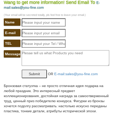
Wang to get more information! Send Email To
E-
Статуэтки собак – предвестники добрых событий.В нашем
mail:sales@you-fine.com
магазине собраны самые умилительные и забавные статуэтки
собак, произведенные в Индонезии.Его можно купить и в
(Your email will be secreted totally, pls feel free to leave your email.)
качестве подарка, и чтобы украсить интерьер своего дома.
Name
Собаки
E-mail
Собака считается символом преданности и вечной
дружбы.Такое изделие убережет ваш дом от проникновения
TEL
нечисти и духов, можно чувствовать себя в полной
безопасности. Статуэтки собак символизируют бесконечную
Message
радость и успех.
Статуэтки и фигурки собака Pavone купить в интернет-
магазине…
OR
E-mail:sales@you-fine.com
Купить Статуэтки и фигурки собака Pavone с доставкой на
следующий день, лучшая цена на бокалы для вина Bohemia,
Бронзовая статуэтка – не просто отличная идея подарка на
доставка по Москве и всей России.Фигурка Щенки Одни
любой праздник. Это интересный предмет
дома.Фигурка символ года Собака.
коллекционирования, достойная награда за самоотверженный
труд, ценный приз победителю конкурса. Фигурки из бронзы
Статуэтки собак – купить в Москве в интернет-магазине
хочется подолгу рассматривать: настолько искусно переданы
пластика, тонкие детали, атрибуты исторической эпохи.
PSYCHEDELYC ДЕТИ ЖИВОТНЫЕ Символ 2018 года