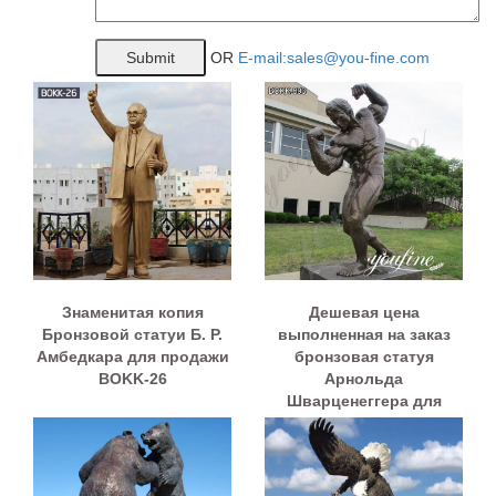
OR
E-mail:sales@you-fine.com
Знаменитая копия
Дешевая цена
Бронзовой статуи Б. Р.
выполненная на заказ
Амбедкара для продажи
бронзовая статуя
BOKK-26
Арнольда
Шварценеггера для
продажи BOKK-893