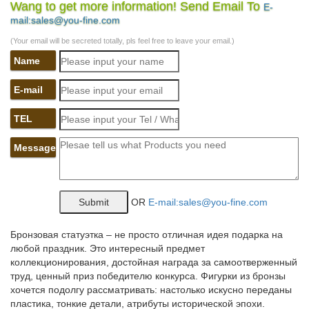
собака
Wang to get more information! Send Email To
E-
mail:sales@you-fine.com
Все разделы Антиквариат и Искусство Азиатская антика
Антикварная мебель Античность Архитектура Букинистические
(Your email will be secreted totally, pls feel free to leave your email.)
антикварныеУвеличь продажи – размести свой лот выше этой
Name
строки. ↑. Обычные ↓. большая статуэтка СЕНБЕРНАР СОБАКА
ФАРФОР НОВАЯ КЛЕЙМО.
E-mail
Сувениры из стекла » СОБАКИ – ПОРОДЫ
TEL
Оптовый интернет-магазин подарков и сувениров оптом из
художественного стекла ручной работы. На рынке с 2004 года,
Message
собственное производство сувениров, минимальные цены и
высокий уровень сервиса, качественный товар…
Фигурки собак – Стеклянные фигурки собак – Коллекция
OR
E-mail:sales@you-fine.com
собачек
Вот тут мы собрали стеклянные фигурки собак и собачек, псов
Бронзовая статуэтка – не просто отличная идея подарка на
и песиков, разных пород и разных размеров. фигурки собак
любой праздник. Это интересный предмет
являются одними из самых покупаемых из всего разнообразия
коллекционирования, достойная награда за самоотверженный
фигурок.
труд, ценный приз победителю конкурса. Фигурки из бронзы
хочется подолгу рассматривать: настолько искусно переданы
Собаки из бронзы
пластика, тонкие детали, атрибуты исторической эпохи.