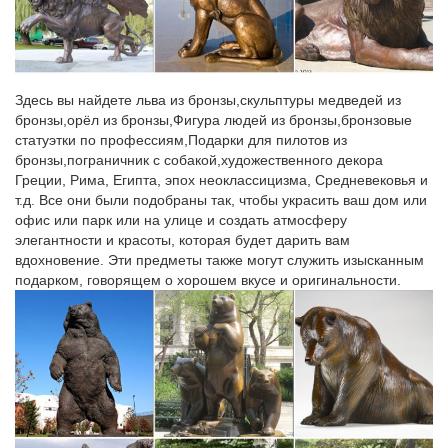
Отправка в любую точку РФ. Символ 2018 года фарфоровые
статуэтки Собаки, щенки.Добейтесь своих целей – купите
символ наступающего года, собаку и да будем с Вами удача!
Здесь вы найдете льва из бронзы,скульптуры медведей из
Статуэтки и фигурки собака Pavone купить в интернет-
бронзы,орёл из бронзы,Фигура людей из бронзы,бронзовые
магазине…
статуэтки по профессиям,Подарки для пилотов из
Купить Статуэтки и фигурки собака Pavone с доставкой на
бронзы,пограничник с собакой,художественного декора
следующий день, лучшая цена на бокалы для вина Bohemia,
Греции, Рима, Египта, эпох неоклассицизма, Средневековья и
доставка по Москве и всей России.650 руб. Фигурка символ
т.д. Все они были подобраны так, чтобы украсить ваш дом или
года Собака.
офис или парк или на улице и создать атмосферу
элегантности и красоты, которая будет дарить вам
Статуэтки Собак. Бронзовая статуэтка собаки стр.3
вдохновение. Эти предметы также могут служить изысканным
подарком, говорящем о хорошем вкусе и оригинальности.
Статуэтки Орел »» Статуэтка Утки Бронза по профессиям »
Спортсмены Шахматы и Нарды Бюсты Символы Года » 2018
Год Собаки Новинки Печати Сувениры Златоуст Бронзовые
Колокольчики СУВЕНИРЫ и ШАРЖИ Ложка для обуви.