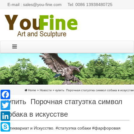
E-mail : sales@you-fine.com
Tel: 0086 13938480725
Home »
Новости
»
купить Порочная статуэтка символ собака в искусстве
Facebook
купить Порочная статуэтка символ
Twitter
собака в искусстве
LinkedIn
Skype
Антиквариат и Искусство. #статуэтка собаки #фарфоровая