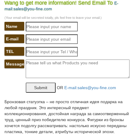
Wang to get more information! Send Email To
E-
КУПИТЬ. Код товара: AE-107948. *Статуэтка фарфоровая
mail:sales@you-fine.com
СОБАКА серия Цветок. 1 300. КУПИТЬ. Код товара: AE-
107938.*Фигура декоративная садовая Йоркширский терьер со
(Your email will be secreted totally, pls feel free to leave your email.)
щенками. 1 400.
Name
Статуэтки – символ 2018 года – Собака – покупайте в Москве
по…
E-mail
Приобрести товары из раздела Статуэтки – символ 2018 года
TEL
– Собака, по низкой | оптовой цене можно в нашем интернет –
магазине Фабрика Желаний.Фартуки. Фартук c косынкой
Message
"розовый сад", хлопок 100%-850-833-71.
Символ года собака купить
OR
E-mail:sales@you-fine.com
Статуэтка "Денежный барбос". Декоративная статуэтка собаки
с денежными символами, полистоун, высота 9,5 см, 4
варианта.Советская атрибутика. Аксессуары для сада и дачи.
Бронзовая статуэтка – не просто отличная идея подарка на
Пасхальные товары.
любой праздник. Это интересный предмет
коллекционирования, достойная награда за самоотверженный
Фигурки с символом 2018 года собаки – купить…
труд, ценный приз победителю конкурса. Фигурки из бронзы
хочется подолгу рассматривать: настолько искусно переданы
Фигурка-символ года – хороший подарок любителям
пластика, тонкие детали, атрибуты исторической эпохи.
миниатюрных стилизованных статуэток. Фигурка собаки как