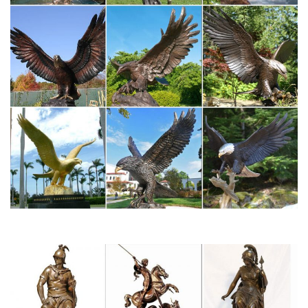
Символ 2018 года фигурки собак недорого в магазине Райские
подарки!Картины сваровски. Скульптуры и статуэтки. Наборы
для спиртного. Садовые фигуры. Фонтаны. Шкатулки.
Купить собачек гжель символ 2018 оптом в интернет
магазине…
Главное направление нашей работы производство символов
года гжель. Предлагаем купить оптом сувениры к году
собаки.У нас в наличии самые разные фигурки собачек: есть
гжельские и цветные статуэтки, а также магниты, колокольчики,
шкатулки.
Статуэтки Собак. Символ 2018. Сувениры с собаками –
купить…
Лучшие цены на Статуэтки Собак. Символ 2018.Знак Наличие
документов означает, что компания загрузила свидетельство о
государственной регистрации для подтверждения своего
юридического статуса компании или физического лица-
предпринимателя.
Сувениры в виде статуэтки собаки в интернет-магазине…