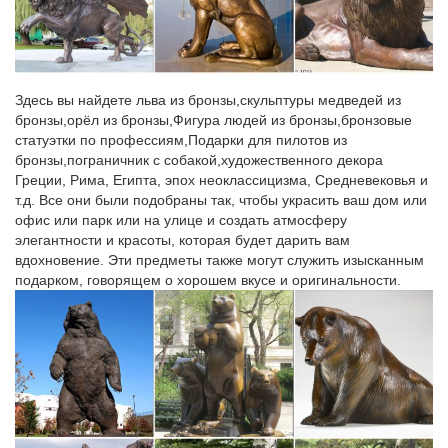
Фигурка Собаки – символ 2018 года | В нашем…
Купить. Быстрый просмотр. Цена: 1 060 р.Пройдет всего
несколько лет, как символ года Собака примет бразды
правленияпрекрасно подойдут, например, небольшие
Здесь вы найдете льва из бронзы,скульптуры медведей из
позолоченные фигурки щенков или миниатюрные
бронзы,орёл из бронзы,Фигура людей из бронзы,бронзовые
музыкальные шкатулки, украшенные статуэтками собачек.
статуэтки по профессиям,Подарки для пилотов из
бронзы,пограничник с собакой,художественного декора
Статуэтки собак из полистоуна в России. Сравнить цены,
Греции, Рима, Египта, эпох неоклассицизма, Средневековья и
купить…
т.д. Все они были подобраны так, чтобы украсить ваш дом или
Фигурки, Декоративные фигурки, Декоративные фигурки для
офис или парк или на улице и создать атмосферу
сада, Декоративные садовые фигурки, Декоративные фигурки
элегантности и красоты, которая будет дарить вам
и статуэтки, Статуэтка собака, Статуэтки, Статуэтка
вдохновение. Эти предметы также могут служить изысканным
фарфоровая, Для520 руб. В наличии. Собака 16 см
подарком, говорящем о хорошем вкусе и оригинальности.
(полистоун). Купить. +7 показать номер.
Фигурки, статуэтки собак | Хиты продаж
Интернет-магазин русских сувениров с низкими ценами. У нас
можно купить Матрешки, оловянные солдатики, шкатулки
Палех, Федоскино.Павловопосадские платки, фарфор ЛФЗ,
Жостово, Береста, Фигурки, статуэтки собак.