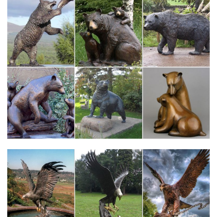
Статуэтки собак – купить в Москве в интернет-магазине
PSYCHEDELYC ДЕТИ ЖИВОТНЫЕ Символ 2018 года
Статуэтки.Интернет-магазин "МегаТерем" предлагает купить
статуэтки собак. При заказе от 4990 рублей предоставляется
бесплатная доставка по Москве (в пределах МКАД) и Санкт-
Петербургу.
Статуэтки собаки символ 2018 года лучшие оптовые цены от…
Магниты календари статуэтки сувениры Год Собаки
2018.Товары для сада и огорода407. Освежители воздуха14.
Средства защиты от моли17.Сувенир статуэтка Символ года
2018 размер 4*2,5 см.
Статуэтки серии "Собаки" – купить в интернет магазине…
Статуэтки серии "Собаки". Доставка по Москве и в другие
регионы. Самовывоз. Большой каталог. Фото. Цены. Телефоны
для заказа: +7 (495) 970-76-41, +7 (495) 955-91-15. Интернет
магазин Бельведор.
Символ 2018 года Собака с бесплатной доставкой