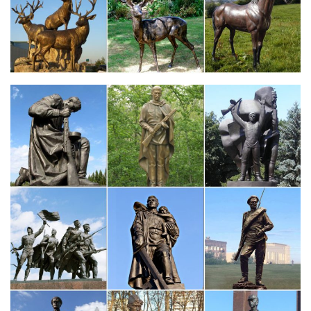
Decores Flores.СОБАКА СИМВОЛ 2018 года фигурки и
статуэтки. Сначала.
Статуэтки собак, купить фигурку собаки в интернет-магазине…
Интернет-магазин Lares.ru предлагает Вам купить фигурку
собаки по низким ценам. В нашем каталоге вы можете
выбрать статуэтки собак с доставкой по Москве, а также всей
России.Дача и сад.
Статуэтки собак цены от 58.00 руб. Статуэтки собак купить…
Статуэтки собак, более 1212 моделей в каталоге. Статуэтки
собак в Москве с быстрой доставкой по России, фото,
характеристики товара.Фигурка "Собака", длина 24см, высота
17смЧугун.
Фигурки и статуэтки собак купить в Екатеринбурге.
Фигурки и статуэтки собак в Екатеринбурге. Вы выбрали:
Поиск: собака.Увеличить. Сувенир «Собака Дружок», символ
года, гжель.