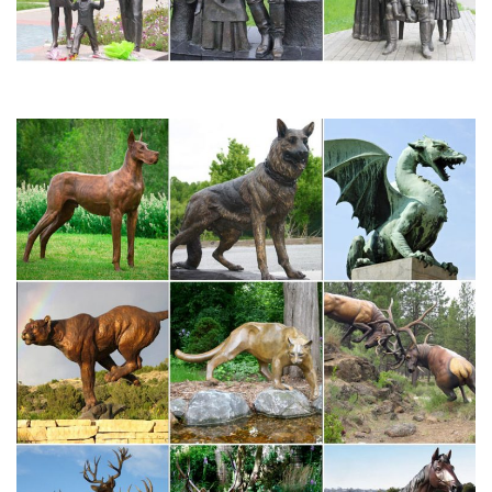
Дом Подарка – статуэтки собак, фигурки собак купить
недорого…
Купить статуэтки собак и фигурки собак по низкой цене можно
в нашем магазине. Фигурки собак, статуэтки собак в магазине
"Дом Подарка" – только качественные и очень красивые.
Купить Фигурки сувенирные собаки оптом по цене от 13 руб…
Интернет-магазин SIMA-LAND.RU – Фигурки сувенирные
собаки купить по цене опта от 13 руб. 424 SKU в наличии от
производителя с доставкой.Символ года (Собака) 2732.Химия
для сада и огорода 565. Одежда и обувь 1476. Садовый
инвентарь 1959.
Купить фигурки с символом 2018, фигурки собаки
Фигурки – Символ 2018 года. СортировкаФигурки с символом
2018 г., года Cобаки. Оптовый заказ — от 7 000 руб.
Фигурки и статуэтки Собак купить – символ 2018 года
Фигурки и статуэтки Собаки символ 2018 года купить в Москве
с доставкой по всей России и самовывозом из магазина