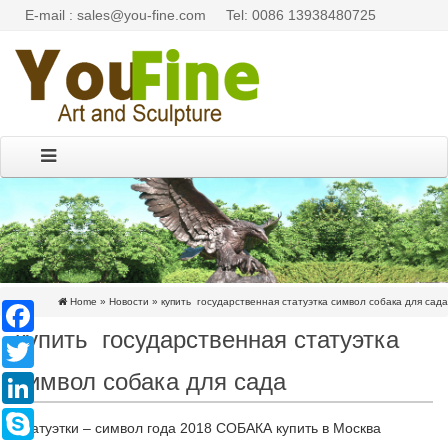
E-mail : sales@you-fine.com
Tel: 0086 13938480725
Home »
Новости
»
купить государственная статуэтка символ собака для сада
Facebook
купить государственная статуэтка
Twitter
символ собака для сада
LinkedIn
Skype
Статуэтки – символ года 2018 СОБАКА купить в Москва