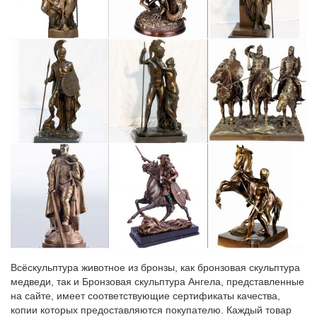
Эксклюзивные подарки » Статуэтки Собак – Символ 2018.
Сувенирные статуэтки собак. Статуэтка Большой Йоркшир арт.
240N. Цена: 10 950 руб. Купить.
Фигурки собак символ 2018 года купить в Москве…
Главная > Каталог товаров > Подарки на праздники > Подарки
на Новый Год > Сувениры с символом 2018 года > Фигурки
собак символ 2018 года.Посуда Японский сад. Серии посуды с
цветочными рисунками.
Статуэтки собак недорого в Москве | Купить статуэтки собак…
Интернет-магазин Территория Уюта предлагает купить
статуэтки собак со склада в Москве. Мы предлагаем: Быструю
доставку по Москве, Санкт-Петербургу и другим городам
России.Символ года 2018 (собака). Новогодние товары.
Купить сувениры с символом года 2018 Собака
Всёскульптура животное из бронзы, как бронзовая скульптура
Символ года купить оптом в РЦ Восток. Ни для кого не секрет,
медведи, так и Бронзовая скульптура Ангела, представленные
что символом 2018 года является желтая земляная собака.В
на сайте, имеет соответствующие сертификаты качества,
центре стола будет уместна статуэтка или фигурка с символом
копии которых предоставляются покупателю. Каждый товар
нового года.