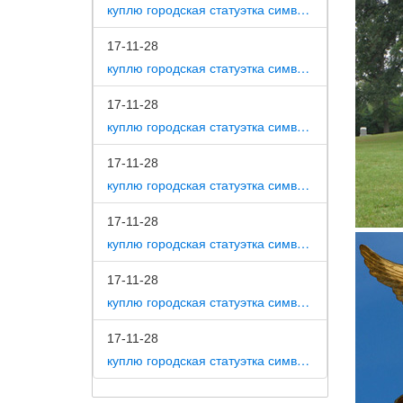
куплю городская статуэтка символ собака как вид изобразительного искусства
17-11-28
куплю городская статуэтка символ собака на постаменте
17-11-28
куплю городская статуэтка символ собака в романской скульптуре
17-11-28
куплю городская статуэтка символ собака в царском селе
17-11-28
куплю городская статуэтка символ собака в движении 7 класс
17-11-28
куплю городская статуэтка символ собака в скульптуре древней греции
17-11-28
куплю городская статуэтка символ собака в школе искусств