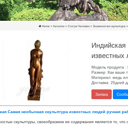
Home »
Каталок
»
Статуя Человек
»
Знаменитая скульптура
Индийская 
известных 
Модель продукта :
Размер :Как ваше 
Материал: медь ил
Доставка: 25дней 
Заявка
Сооб
кая Самая необычная скульптура известных людей ручная ра
остью скульптуры, своеобразием ее содержания является то, что