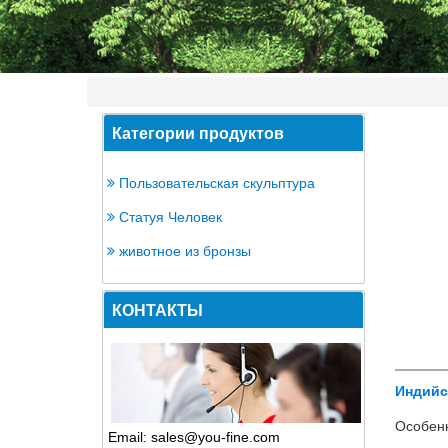
Категории продуктов
Пользовательская скульптура
Статуя Человек
животное из бронзы
КОНТАКТЫ
Индийс
Особенн
Email: sales@you-fine.com