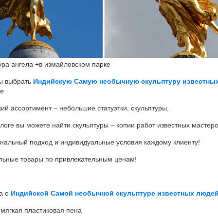
ура ангела +в измайловском парке
ы выбрать
Индийскую Самую необычную скульптуру известных
е
ий ассортимент – небольшие статуэтки, скульптуры.
алоге вы можете найти скульптуры – копии работ известных мастер
нальный подход и индивидуальные условия каждому клиенту!
льные товары по привлекательным ценам!
а о
Индийской Самой необычной скульптуре известных людей
 мягкая пластиковая пена