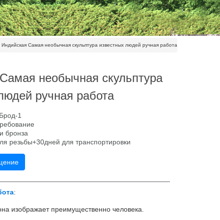
»
Индийская Самая необычная скульптура известных людей ручная работа
Самая необычная скульптура
людей ручная работа
 Брод-1
требование
и бронза
для резьбы+30дней для транспортировки
щение
бота
:
 она изображает преимущественно человека.