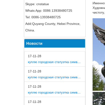
Именно 
Skype: cnstatue
Художни
Whats App: 0086 13938480725
чистоту
Tel: 0086-13938480725
Add:Quyang County, Hebei Province,
China.
Новости
17-11-28
куплю городская статуэтка символ собака в дом
17-11-28
куплю городская статуэтка символ собака в метро москвы
17-11-28
куплю городская статуэтка символ собака на площади революции
17-11-28