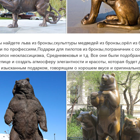
ы найдете льва из бронзы,скульптуры медведей из бронзы,орёл из
ки по профессиям,Подарки для пилотов из бронзы,пограничник с со
 эпох неоклассицизма, Средневековья и т.д. Все они были подобран
улице и создать атмосферу элегантности и красоты, которая будет
 изысканным подарком, говорящем о хорошем вкусе и оригинально