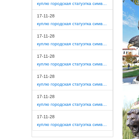
куплю городская статуэтка символ собака как вид изобразительного искусства
Скульпт
17-11-28
Скульпт
куплю городская статуэтка символ собака на постаменте
Скульпт
17-11-28
куплю городская статуэтка символ собака в романской скульптуре
17-11-28
куплю городская статуэтка символ собака в царском селе
17-11-28
куплю городская статуэтка символ собака в движении 7 класс
17-11-28
куплю городская статуэтка символ собака в скульптуре древней греции
17-11-28
куплю городская статуэтка символ собака в школе искусств