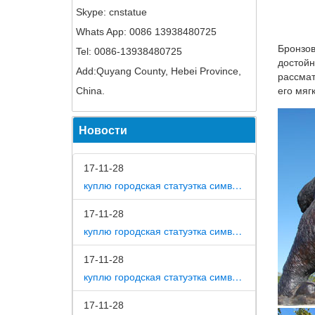
Skype: cnstatue
Статуэт
Whats App: 0086 13938480725
Фигурка
Бронзов
Tel: 0086-13938480725
достойн
Add:Quyang County, Hebei Province,
Существ
рассмат
заслужи
China.
его мяг
фарфор
Статуэт
Новости
Статуэт
подарка
17-11-28
куплю городская статуэтка символ собака в дом
Скульп
Символы
17-11-28
серебра
куплю городская статуэтка символ собака в метро москвы
Статуэт
17-11-28
куплю городская статуэтка символ собака на площади революции
Статуэт
богов, 
интерес
17-11-28