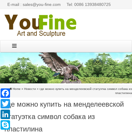
E-mail : sales@you-fine.com
Tel: 0086 13938480725
Home »
Новости
»
где можно купить на менделеевской статуэтка символ собака из
Facebook
пластилина
где можно купить на менделеевской
Twitter
LinkedIn
статуэтка символ собака из
Skype
пластилина