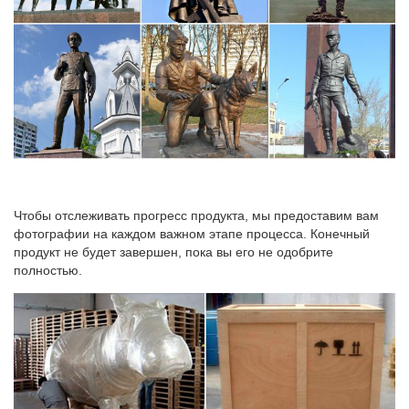
Из чего можно сделать собаку своими руками к Новому 2018
году
Подробный мастер-класс собачки на фото из города мастеров
можно посмотреть на видео. Символ грядущего года из
пластиковых бутылок может быть разных размеров, цветов и
форм.Где купить подарок. Как поздравить. О праздниках и
подарках.
Чтобы отслеживать прогресс продукта, мы предоставим вам
фотографии на каждом важном этапе процесса. Конечный
продукт не будет завершен, пока вы его не одобрите
полностью.