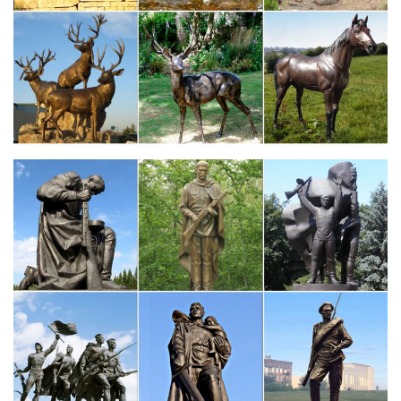
Фарфоровая статуэтка Собаки в России. Сравнить цены,
купить…
Статуэтка фарфоровая "Лежащая собака". Купить. +7 показать
номер. ООО "Юнивест".В наличии. Статуэтка фарфоровая
собаки "Марсель". Купить.
Фигурки и статуэтки собак купить в Москве в интернет
магазине.
Символы года. Фигурки и статуэтки. Елочки.Цена: 6 900 руб.
Купить Купить в один клик. Набор для чая "собака", на две
персоны: 2 чашки с подстаканниками, 2 блюдца, две чайных
ложк.
Фигурки и статуэтки собак, как символ верности и домашней…
Фигурки собак особенно продуктивно открывают все свои
возможности и благодатный потенциал в тех семьях, где
каждый стремится понимать и любить другого. Вы можете
купить статуэтку понравившейся вам собаки прямо сейчас на
нашем сайте.