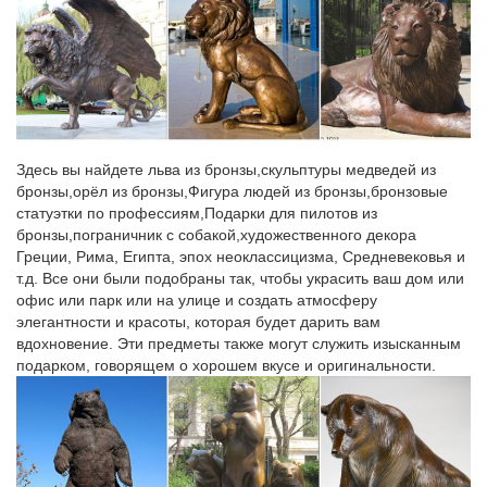
магазине Фабрика Желаний. Широкий ассортимент.
Dog Figurines – Купить Dog Figurines недорого из Китая на
AliExpress
H & D купить получить 1 на 50% (добавить 2) 1.8 дюймов
прозрачного хрусталя фигурки собаки пресс-папье ремесел
коллекция сувенир…Tooarts Стекло животных мини-фигурка
Здесь вы найдете льва из бронзы,скульптуры медведей из
собаки Дизайн и декор Современные синий на корточках
бронзы,орёл из бронзы,Фигура людей из бронзы,бронзовые
собака статуэтки Дизайн и декор Ation …
статуэтки по профессиям,Подарки для пилотов из
бронзы,пограничник с собакой,художественного декора
Фигурки и статуэтки Собак купить – символ 2018 года
Греции, Рима, Египта, эпох неоклассицизма, Средневековья и
Фигурки и статуэтки Собаки символ 2018 года купить в Москве
т.д. Все они были подобраны так, чтобы украсить ваш дом или
с доставкой по всей России и самовывозом из магазина
офис или парк или на улице и создать атмосферу
Decores Flores.СОБАКА СИМВОЛ 2018 года фигурки и
элегантности и красоты, которая будет дарить вам
статуэтки. Сначала.
вдохновение. Эти предметы также могут служить изысканным
подарком, говорящем о хорошем вкусе и оригинальности.
Как сделать собаку своими руками? Фигурка собаки бассет
хаунд…
Новогодние собаки своими руками. Мастер-класс «Пес Мороз
из пластилина». Символ года 2018.2018 ТОП-10 видео виды
воспитание где купить дрессировка история как выбрать