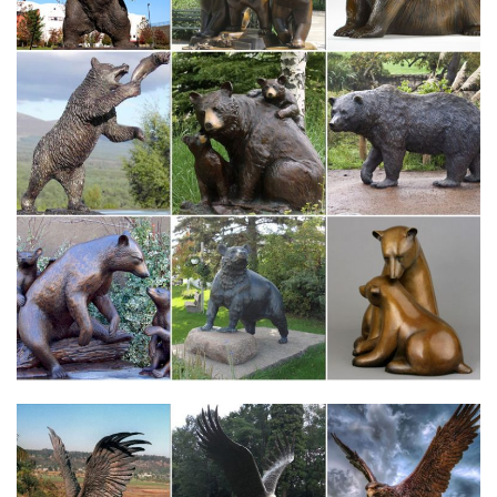
клички кормление кошки лабрадор лечение мопс описание
описание породы особенности…
Купить статуэтки в интернет магазине WildBerries.ru
Большой выбор статуэтки в интернет-магазине
WildBerries.ru.Veronese Статуэтка ”Дон Кихот и Санчо Пансо” 9
180 руб. Pavone Статуэтка ”Собака” (Pavone) 1 700 руб. -9%.
RICH LINE Home Decor Статуэтка *Олень* 16 074 руб. 17 664
руб.
Статуэтки и фигурки собака Полистоун купить…
Купить Статуэтки и фигурки собака Полистоун с доставкой на
следующий день, лучшая цена на бокалы для вина Bohemia,
доставка по Москве и всей России.
Собаки из полистоуна | Каталог
Символ 2018 Собака. Фарфор новинки.Собаки из полистоуна
зачастую самый недорого вариант подарка. При этом фигурка
может быть с характером и интересной.
Статуэтки собак, купить фигурку собаки в интернет-магазине…