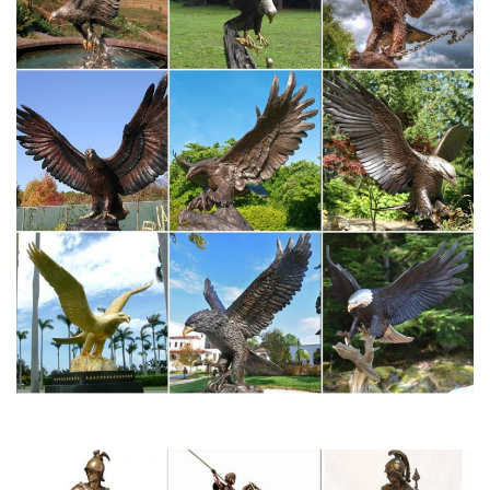
Интернет-магазин Lares.ru предлагает Вам купить фигурку
собаки по низким ценам.Фигурки животных и птиц. Статуэтки
собак.Их можно преподносить в качестве дара и пожеланиями
добра любому человеку, не обязательно охотнику и собачнику.
Собака своими руками: 120 фото, 15 способов как сделать
собаку
А главный символ 2018-го это собачка. И в этом мастер-классе
мы слепим новогоднюю собачку из пластилина в красном
костюмеУкрашая входную дверь, можно традиционно
использовать праздничный венок, который вы можете как
купить, так и смастерить собственноручно.
Фигурки и статуэтки – купить в интернет-магазине Dommio
Где купить фарфоровые статуэтки?Купить фигурки, купить
статуэтки и даже фарфоровые статуэтки купить в интернет
магазине dommio в Москве можно для себя или в подарок.
Статуэтки собак в интернет-магазине Для Тебя
Собака – символ 2018. Цветы. да.Статуэтка напольная с