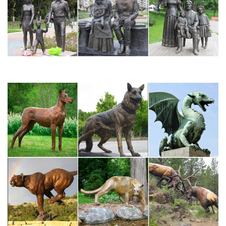
купив статуэтку собаки, вы…
Коллекция The Leonardo Collection Собаки – статуэтки,
фигурки…
Акции Статьи Оплата Доставка Возврат О компании Где
купить.Все товары коллекции Собаки. Из любых категорий
Статуэтки, фигурки, скульптура.
Сувенир Собака-врач, 12 см H043145 Shantou купить…
Двойные спиннеры. Товары для детского творчества. Наборы
для лепки из пластилина. Пластилин Play-Doh.Карнавальные
костюмы для мальчиков. Символ 2018 года – Собака. Юный
ученый.
Статуэтки Собак. Символ 2018. Сувениры с собаками –
купить…
Успей купить свой символ 2018 года – собачку!купить
собачку.В нашем интернет-магазине можно купить самые
разнообразные сувениры с собачками – статуэтки собак,
копилки в виде собак, чашечки, чайные наборы, подставки под
чашки с изображением…