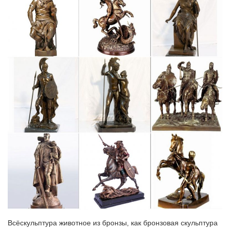
часами "Собака Сэр Джон".
Купить собачек гжель символ 2018 оптом в интернет
магазине…
Цветная статуэтка собачка из фарфора. Купить
Подробнее.Купить оптом фигурки собак можно в нашем
магазине очень недорого.
Каталог статуэток СССР, цены на аукционе Соберу.ру
Купить статуэтки СССР, цена на аукционе Соберу.ру – продажа
статуэток времен СССР: стоимость, фото.После революции
1917 г. фарфоровые изделия подверглись остракизму в
качестве символа мещанства, дурного вкуса и буржуазного
прошлого.
Сувениры символы 2018 года собаки. Корпоративные
подарки…
В Интернет магазине Baltamber.ru можно приобрести
разнообразные корпоративные новогодние сувениры и
подарки, изготовленные изКорпоративные подарки статуэтки и
Всёскульптура животное из бронзы, как бронзовая скульптура
фигурки собачек. Baltamber – изделия из янтаря.Символ 2018