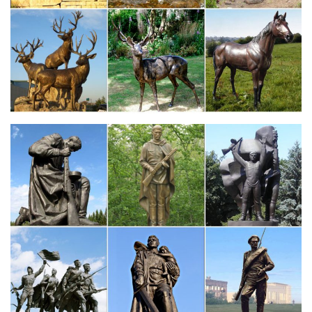
Индонезия.Символ наступающего года – собака. Поэтому,
даря статуэтки, картины, шкатулки с другие
безделушки.Статуэтка собаки также станет отличным
подарком для людей всех возрастов – статуэтку можно
преподнести в…
Собаки <- Животные <- Статуэтки <- Сувениры – Каталог |
Monlivre
Вы решили купить статуэтку(фигурку собаки?Скорее всего
являетесь счастливым хозяином собаки или решили сделать
подарок.Не важно,кто живет в вашем доме:миниатюрный йорк
или белоснежная вести,мопс или благородная овчарка.Все
они наши.
Французский бульдог – лучший подарок | Веселый фарфор
Символ 2018 год — собака. Вы ещё не нашли подарок своим
родным и знакомым? Творческая мастерская Весёлого
фарфора ООО Чайник предлагает коллекцию фарфоровых
статуэток Французских Бульдогов.Где купить собаку породы
такса.