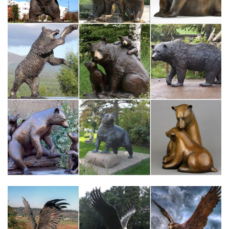
Французский бульдог (Фигурки собак) – купить на eBay.com
по…
Купить французский бульдог (фигурки собак) на eBay с
доставкой до двери.Узнать примерную стоимость
международной доставки можно ниже, введя примерный
общий вес посылки.
Статуэтка собаки "Французский бульдог на траве", цвет:
бронза
Статуэтка собаки породы "Франзский бульдог", декоративная
статуэтка французского бульдога, оловянный сплав, литье,
авторская работа, цвет статуэтки собаки: серебро, цвет
подставки: серебро.
Французский бульдог — купить в интернет магазине с
доставкой
Французский бульдог — купить или заказать с доставкой в
интернет-магазине на Ярмарке Мастеров.Статуэтка"
Французский бульдог сидящий".Подушка Французский бульдог
– подарок с собакой, символом года.