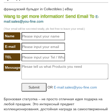
французский бульдог in Collectibles | eBay
Wang to get more information! Send Email To
E-
Все объявления – Текущая страница Аукцион Купить сейчас
mail:sales@you-fine.com
Тематические объявления.Французский бульдог бронзовая
статуэтка Собака эксклюзив из России для коллекции.
(Your email will be secreted totally, pls feel free to leave your email.)
Совершенно новый.
Name
Статуэтка "бульдог" – Купить Статуэтка "бульдог" недорого
из…
E-mail
Большой смолы абстрактные Французский бульдог Собака
TEL
статуэтки Home Decor ремесел украшения комнаты объекты
старинные украшения …низкая цена для статуэтка "бульдог":
Message
изображение вампира. лошади статуя.
#статуэтка собаки #французский бульдог
OR
E-mail:sales@you-fine.com
Используйте тематические разделы слева, строку поиска
сверху или метки справа для поиска лотов. Хотите узнать
больше?статуэтка собаки французский бульдог. . Регистрация
Бронзовая статуэтка – не просто отличная идея подарка на
не требуется.
любой праздник. Это интересный предмет
коллекционирования, достойная награда за самоотверженный
Коллекции фигурок, сувениров и товаров с французскими…