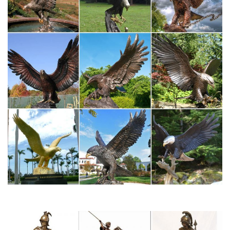
DG-HOME Статуэтка Бульдог
Купить «Статуэтка Бульдог» за 2 900 р. в интернет-магазине
дизайнерской мебели, света и предметов декора DG Home с
гарантией, быстрой доставкой по МосквеФранцузский стиль.
Хай-Тек.Другие товары коллекции «Собаки». Предмет декора
статуэтка собака Bulldog.
Статуэтка "Французский бульдог" большой – продажа оптом…
Статуэтка "Французский бульдог" большой купить в
Екатеринбурге с доставкой по России.Статуэтка "Французский
бульдог" большой — отличный подарок как взрослым, так и
детям.Форма фигуры. Животные, Собака. Символ года.
Фигурки, статуэтки собак | Хиты продаж
У нас можно купить Матрешки, оловянные солдатики,
шкатулки Палех, Федоскино.Павловопосадские платки,
фарфор ЛФЗ, Жостово, Береста, Фигурки, статуэтки
собак.Новости магазина. Символ 2018 года – собака.
Сувениры из стекла » СОБАКИ – ПОРОДЫ