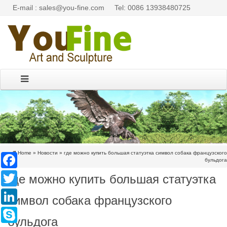
E-mail : sales@you-fine.com
Tel: 0086 13938480725
Home »
Новости
»
где можно купить большая статуэтка символ собака французского
Facebook
бульдога
где можно купить большая статуэтка
Twitter
LinkedIn
символ собака французского
Skype
бульдога