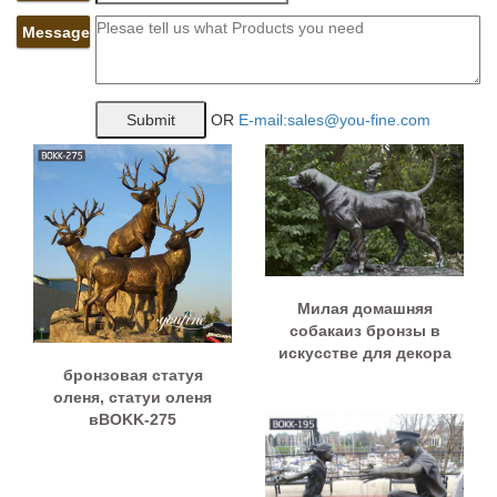
Message
OR
E-mail:sales@you-fine.com
Милая домашняя
собакаиз бронзы в
искусстве для декора
бронзовая статуя
оленя, статуи оленя
вBOKK-275