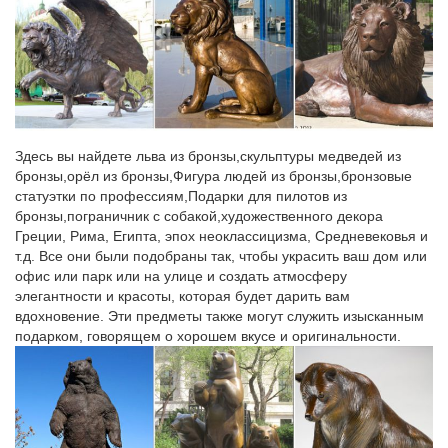
Фарфоровая статуэтка собака боксёр бульдог.Французский
бульдог.
Статуэтка собака «Французский бульдог»
Купить Статуэтка собака «Французский бульдог». Символ 2018
год собаки.1 115 Р Статуэтка «Собачка» (большая №1) теперь
в вашей корзине покупок. Сувенир «Пойдем гулять».
Здесь вы найдете льва из бронзы,скульптуры медведей из
бронзы,орёл из бронзы,Фигура людей из бронзы,бронзовые
Сувениры собаки купить в интернет магазине Белый Барс…
статуэтки по профессиям,Подарки для пилотов из
Сделайте подарок себе и своим близким – сувениры-статуэтки
бронзы,пограничник с собакой,художественного декора
собаки! Символ 2018 года – собака – лучший подарок
Греции, Рима, Египта, эпох неоклассицизма, Средневековья и
друзьям!Французский бульдог- типичная бойцовая собака
т.д. Все они были подобраны так, чтобы украсить ваш дом или
малого формата, это мощный пес в маленьком обличии,
офис или парк или на улице и создать атмосферу
пропорциональный
элегантности и красоты, которая будет дарить вам
вдохновение. Эти предметы также могут служить изысканным
Статуэтка "Французский бульдог", большая, белая :: Символ…
подарком, говорящем о хорошем вкусе и оригинальности.
Цена: 288 ₽. Можно купить на 38 ₽ дешевле.36 см;
Сертификат: Не подлежит сертификации; Цвет: Разноцветный;
Высота, см: 36; Форма фигуры: Собака; Символ года: Символ
2018; Материал: Керамика; Покрытие: Лак; ТИП: Фигурка
Летом практически каждая семья…