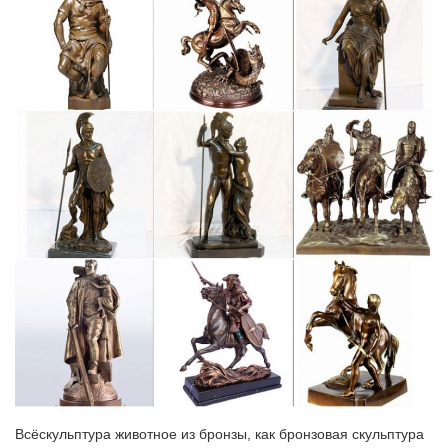
Коллекционнная фигурка "ФРАНЦУЗСКИЙ БУЛЬДОГ".Код:
MP072. Фигурка из стекла "собака". Кол-во.
Купить статуэтку французского бульдога из бронзы в
магазине…
В магазине ПНХП "Золотая антилопа" вы можете купить
бронзовую статуэтку простого, спокойного французского
бульдога, усевшегося где-то на полу.Символы России (12).
Тема Кавказа (55). Боги, богини и прочии создания (13).
Статуэтка "Французский бульдог" большой
Статуэтка "Французский бульдог" большой — отличный
подарок как взрослым, так и детям.Символ 2018. Страна:
Россия. Форма фигуры: Собака. Цвет: коричневый.
Статуэтка собаки Французский бульдог | market-podarkov.ru
Символ года 2018 Собака. Сувениры и подарки. Фарфоровые
куклы.Пакеты большие. Коробки подарочные. Бумага
упаковочная.Блокноты,ежедневники. Каталог » Статуэтки »
Всёскульптура животное из бронзы, как бронзовая скульптура
Фигурки собак » Статуэтка собаки Французский бульдог.