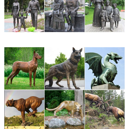
Статуэтки собак в интернет-магазине Для Тебя
Корабли. Большие модели кораблей.Собака – символ 2018.
Цветы.Статуэтка напольная с часами "Собака Сэр
Джон".Статуэтка "Чёрный бульдог".
Статуэтки дешевые опт | Собаки
Собака Бульдог Французский 822.Собака Бульдог Французский
без подставки 822.1.Мы с радостью приветствуем Вас в
официальном интернет магазине компании "Сувенирарт", где
Вы легко можете приобрести статуэтки дешевые опт, а также
разнообразную сувенирную…
Французский бульдог Elite Gift МК1056
Скидки постоянным покупателям!, ПРЕДМЕТЫ ИНТЕРЬЕРА,
Статуэтки, фигурки, Звери, животные, птицы, Французский
бульдог Elite Gift МК1056.Французский бульдог Elite Gift
МК1056. Цена: 6800 руб. КупитьПоднос большой 49см Собаки.
Собаки | Статуэтки и фигурки собак | Каталог
Фигурка Собака Бульдог 35 см. Производитель.