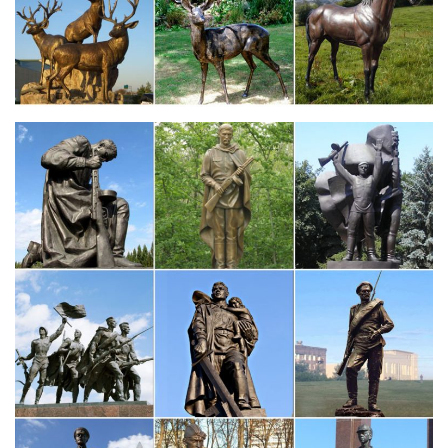
Статуэтки животных Arora Design
Независимо от цели Вы можете купить статуэтки животных – и
Вы не прогадаете!И вновь у нас пара взрослой собаки и
щенка. Такие статуэтки уже стали популярны и заслуживают
особого внимания. Представленную фигурка можно поставить
к себе в комнату, чтобы ваша…
Фигурки и статуэтки для интерьера — купить на Ярмарке…
Статуэтки – Символ Года.Фигурки и статуэтки для интерьера:
как выбрать и купить. Ярмарка Мастеров — это гипермаркет,
объединяющий множество хендмейд магазинов разных
продавцов со всего мира.