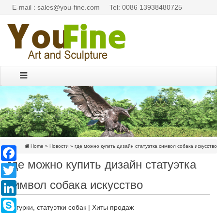
E-mail : sales@you-fine.com
Tel: 0086 13938480725
Home »
Новости
»
где можно купить дизайн статуэтка символ собака искусство
Facebook
где можно купить дизайн статуэтка
Twitter
символ собака искусство
LinkedIn
Skype
Фигурки, статуэтки собак | Хиты продаж