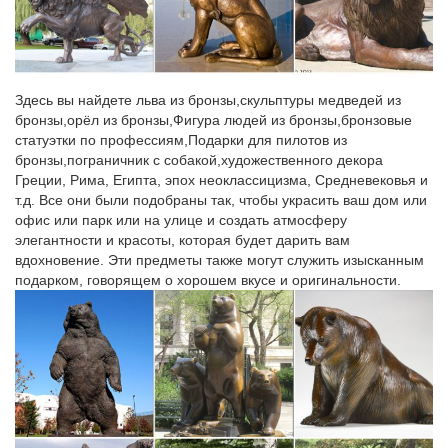
Фигурки собак особенно продуктивно открывают все свои
возможности и благодатный потенциал в тех семьях, где
каждый стремится понимать и любить другого. Вы можете
купить статуэтку понравившейся вам собаки прямо сейчас на
Здесь вы найдете льва из бронзы,скульптуры медведей из
нашем сайте.
бронзы,орёл из бронзы,Фигура людей из бронзы,бронзовые
статуэтки по профессиям,Подарки для пилотов из
Сувениры в виде статуэтки собаки в интернет-магазине…
бронзы,пограничник с собакой,художественного декора
Искусство.Статуэтка Большой Йоркшир арт. 240N. Цена: 10
Греции, Рима, Египта, эпох неоклассицизма, Средневековья и
950 руб. Купить. Статуэтка Бобтейл арт.Статуэтки и фигурки
т.д. Все они были подобраны так, чтобы украсить ваш дом или
собак из Италии. Как известно, по восточному календарю
офис или парк или на улице и создать атмосферу
символ следующего 2018 года – собака.
элегантности и красоты, которая будет дарить вам
вдохновение. Эти предметы также могут служить изысканным
Фигурки и статуэтки Собак купить – символ 2018 года
подарком, говорящем о хорошем вкусе и оригинальности.
Фигурки и статуэтки Собаки символ 2018 года купить в Москве
с доставкой по всей России и самовывозом из магазина
Decores Flores.СОБАКА СИМВОЛ 2018 года фигурки и
статуэтки. Сначала.
Фигурки собак – Стеклянные фигурки собак – Коллекция
собачек