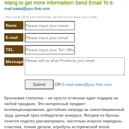
Wang to get more information! Send Email To
E-
У нас можно купить Матрешки, оловянные солдатики,
mail:sales@you-fine.com
шкатулки Палех, Федоскино.Павловопосадские платки,
фарфор ЛФЗ, Жостово, Береста, Фигурки, статуэтки
(Your email will be secreted totally, pls feel free to leave your email.)
собак.Новости магазина. Символ 2018 года – собака.
Name
Фигурка Собаки – символ 2018 года | В нашем…
E-mail
Пройдет всего несколько лет, как символ года Собака примет
бразды правленияможно приобрести сувениры оптом, для
TEL
этого прекрасно подойдут, например, небольшие
позолоченные фигурки щенков или миниатюрные
Message
музыкальные шкатулки, украшенные статуэтками собачек.
Год собаки фарфор и керамика Pavone
OR
E-mail:sales@you-fine.com
Pavone О производителе Художники Оплата и доставка Где
купить.JP-46/11 Фигурка Символ Года "Собака" (Pavone). 2
790руб. JP-38/15 Картина "Дама с собакой" (Pavone).
Бронзовая статуэтка – не просто отличная идея подарка на
любой праздник. Это интересный предмет
Статуэтки – символ 2018 года – Собака – покупайте в Москве
коллекционирования, достойная награда за самоотверженный
по…
труд, ценный приз победителю конкурса. Фигурки из бронзы
хочется подолгу рассматривать: настолько искусно переданы
Приобрести товары из раздела Статуэтки – символ 2018 года
пластика, тонкие детали, атрибуты исторической эпохи.
– Собака, по низкой | оптовой цене можно в нашем интернет –