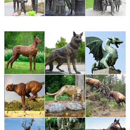
можно по разным поводам, главное, что сделать это теперь
можно быстро и удобно в интернет магазине dommio.
Скульптуры и статуэтки символ 2018 года Собака
Главная » Собака символ 2018 года » Скульптуры и
статуэтки.Фигурка декоративная "Символ года 2018". Артикул:
146-852. Размер: 10х8х17 см. Материал: иск.камень.
Сувениры из стекла » СОБАКИ – ПОРОДЫ
Оптовый интернет-магазин подарков и сувениров оптом из
художественного стекла ручной работы. На рынке с 2004 года,
собственное производство сувениров, минимальные цены и
высокий уровень сервиса, качественный товар…
Купить фарфоровую статуэтку собаки – цена | Стиль-Ампир
Статуэтка собаки – символ гармонии!Для комфорта клиентов
мы оснастили наш интернет-магазин удобным интерфейсом,
где вы легко сможете выбрать и купить наиболее
понравившуюся фарфоровую статуэтку собаки и другие
сувениры по оптимальным для себя…