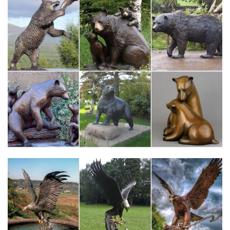
Вот тут мы собрали стеклянные фигурки собак и собачек, псов
и песиков, разных пород и разных размеров. фигурки собак
являются одними из самых покупаемых из всего разнообразия
фигурок.
Статуэтки собак в интернет-магазине Для Тебя
Собака – символ 2018. Цветы. да.Статуэтка напольная с
часами "Собака Сэр Джон". E91620.
Статуэтки собак | МЕНЮ МАГАЗИНА
Собака 2118_GE. Фигурка собаки символизирует собой…
2600,00 руб. Описание товара. Рейтинг: Нет рейтинга. Собака
2122_GE.Посетите раздел ссылок в котором можно выбрать
подходящую социальную сеть . Присоединяйтесь…
Статуэтки и аксессуары AroraDesign | Каталог
Как известно, символ 2018 года – Желтая Собака, поэтому и
статуэтки собак в качестве новогоднего подарка очень
актуальны.Лучший выбор в каталоге Bryoni. Купить брендовые
статуэтки в Москве на сайте bryoni.ru можно буквально в один
клик – просто нажмите опцию…