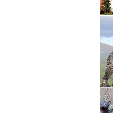
Шедевры
о товар
Статуэт
PSYCHED
собак. 
Купить 
Интерне
произво
2026.
Год соб
Купить.
790руб.
Статуэт
Символ 
Совы.Ун
фигурки