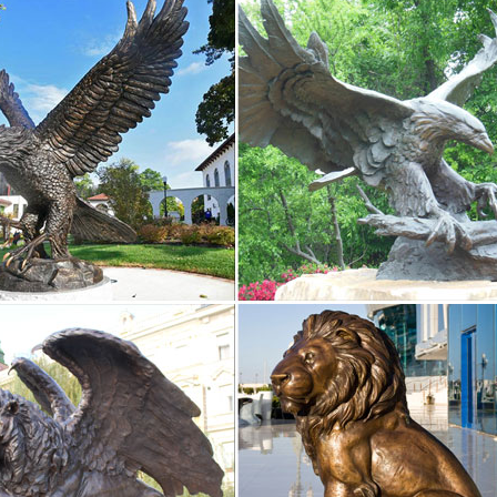
ристики товара.Фигурка "Собака" 7*4,5*6,5 См.Без Упаковки.
ки собак – купить в интернет-магазине Dommio
ные.УвеличитьВ корзину Статуэтки собак15852 Фигурка гипсовая «Ми
ожно по разным поводам, главное, что сделать это теперь можно б
ка собака — купить в интернет магазине с доставкой
ка собака — купить или заказать с доставкой в интернет-магазине
казов. Журнал.Мастерская уникальных фигурок. 7 000 руб В корзин
orcelaindogs). 600 руб В корзину.
 собак символ 2018 года купить в Москве…
 > Каталог товаров > Подарки на праздники > Подарки на Новый Го
имвол 2018 года.Цена 1 999 руб. Купить. -50% Артикул: 60072 Стату
ки животных – в каталоге подарков интернет магазина…
Статуэтки животных в интернет магазине Сувенир Мастер по выгод
влены статуэтки домашних питомцев – кошек, собак, лошадей.
ки и фигурки собака Pavone купить в интернет-магазине…