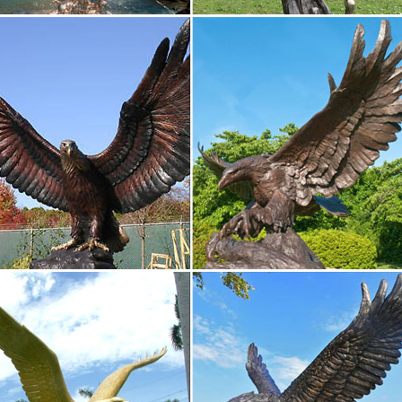
сса. Широки выбор эксклюзивных подарков и предметов интерьера 
ки собак – Коллекционирование монет, марок, значков…
вые статуэтки собака. 2 000 руб. Скупка антиквариата, продажа ан
руб.
года Собака статуэтки | Каталог
года Собака статуэтки. Показывать по: 9 18 27.Купить. Фигурка "Соб
 Стиль Классика.
фигурки Собак – символ 2018 года
ка "Собачка на монетах".Купить. Артикул: 17665. Фигурка Собаки "В