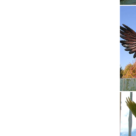
Вип кла
статуэт
Фарфоро
10 000 
символ 
символ 
класс).
Купить 
Статуэт