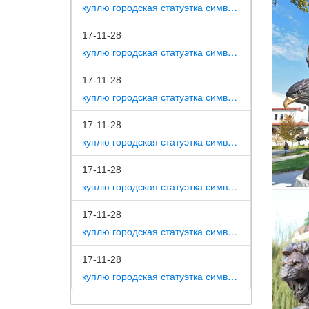
характе
куплю городская статуэтка символ собака как вид изобразительного искусства
Статуэт
17-11-28
куплю городская статуэтка символ собака на постаменте
Уникаль
собак м
17-11-28
Статуэт
куплю городская статуэтка символ собака в романской скульптуре
Статуэт
17-11-28
Стол за
куплю городская статуэтка символ собака в царском селе
Kerry (p
Фигурки
17-11-28
куплю городская статуэтка символ собака в движении 7 класс
Главная
собак с
17-11-28
Статуэт
куплю городская статуэтка символ собака в скульптуре древней греции
Купить 
17-11-28
предста
куплю городская статуэтка символ собака в школе искусств
Статуэт