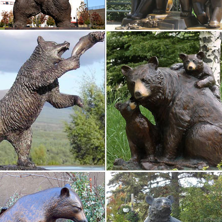
 класса DELUXE.Бронзовая статуэтка "Собака" (в ассортименте). 
е друзьям. ПОХОЖИЕ ПОДАРКИ. Бронзовая статуэтка "Знак гороско
ки собак – купить в Москве в интернет-магазине
ELYC ДЕТИ ЖИВОТНЫЕ Символ 2018 года Статуэтки.Интернет-мага
При заказе от 4990 рублей предоставляется бесплатная доставка п
Фигурки сувенирные собаки оптом по цене от 13 руб…
т-магазин SIMA-LAND.RU – Фигурки сувенирные собаки купить по це
дителя с доставкой.Новинки Хиты продаж Скидки Суперцены. Симв
аки фарфор и керамика Pavone
 JP-45/17 Музыкальная статуэтка "Хозяйка в доме!" (Pavone).JP-46/
 | Нет в наличии.
ки из серебра, фигурки животных.
2018 года: Собака. Золотая коллекция Альдзена.Символ Медведя. 
икальные технологии производства ювелирных изделий из серебра
 животных Saturno не…