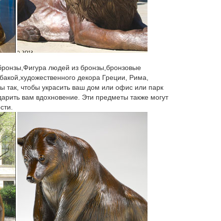
, лучшая цена на бокалы для вина Bohemia,
адки. сравнение. Фигурка "Пес" №04-23ST.
 бронзы,Фигура людей из бронзы,бронзовые
бакой,художественного декора Греции, Рима,
оме, но еще и верный любящий друг на все
ы так, чтобы украсить ваш дом или офис или парк
 дарить вам вдохновение. Эти предметы также могут
сти.
ки, щенки.Добейтесь своих целей – купите символ
 статуэтка «Символ 2018 года — собака». 4990
 из чешского хрусталя «Символ 2018 года —