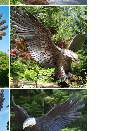
Ahura.
тиквариата.Статуэтка "Собака" символ года 2018.
ака" 4. китай. 439 руб. Купить.Серия LIFE (эконом
ерный друг".