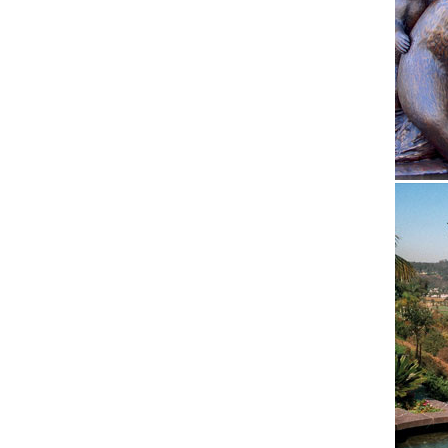
Год Соб
Cувенир
магазин
плавно
Сувенир
Сувенир
сахаром
Статуэт
Собака 
Собаки 
Вы реши
подарок
наши.
Статуэт
Главная