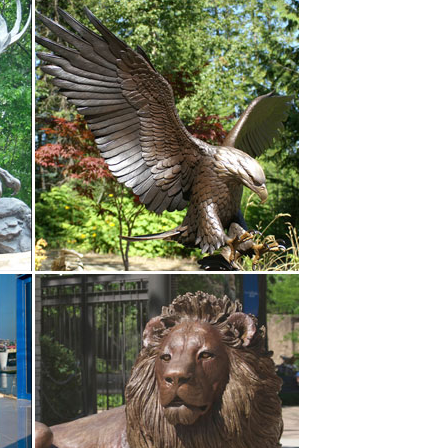
стер Пес» эк.510 руб.То есть, купить статуэтки
ыстро и удобно в интернет магазине dommio.
 на Ярмарке Мастеров.Вход. Товары. Мастер-Классы.
у. Увеличить.Желтая собака – символ года. Moscow
д > Сувениры с символом 2018 года > Фигурки
этка собаки Боксер в галстуке.
ным ценам и с быстрой доставкой.Также