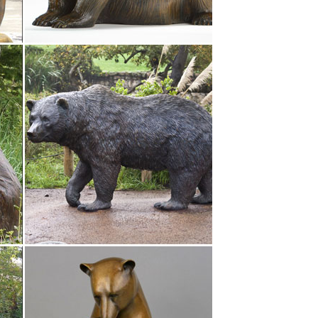
АРТИКУЛ: 24500. 2 250 руб. В КОРЗИНУ!Расскажите
па.
зин "МегаТерем" предлагает купить статуэтки
о Москве (в пределах МКАД) и Санкт-Петербургу.
не опта от 13 руб. 503 SKU в наличии от
ол года (Собака) 4039.Посуда премиум-класса
11 Фигурка Символ Года "Собака" (Pavone). 2
Символические подарки – статуэтка
: литье под давлением и нанесение эмали сделали