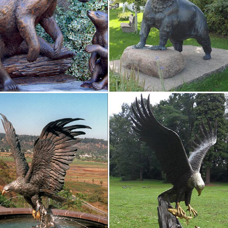
аки: сувениры и фигурки с символом года 2018 от 60 руб.!
ы и фигурки Собаки. C символом года также покупаютПомимо кера
е вам обязательно приглянутся уотерболлы (или снежные шары), к
е движение снежинок…
ы с собаками в России. Сравнить цены, купить…
ы с собаками в России. Интерьерные аксессуары 1620. Статуэтки 1
" 7с.
ки собак в интернет-магазине Для Тебя
– символ 2018. Цветы. да.Статуэтка напольная с часами "Собака С
<- Животные <- Статуэтки <- Сувениры – Каталог | Monlivre
ли купить статуэтку(фигурку собаки?Скорее всего являетесь счас
.Не важно,кто живет в вашем доме:миниатюрный йорк или белосне
ки собак, Фигурки собак, Купить статуэтку
 » Предметы интерьера » Статуэтки, фигурки » Статуэтки собак.Пр