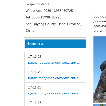
Skype: cnstatue
Статуэт
Whats App: 0086 13938480725
Во врем
Бронзов
Tel: 0086-13938480725
обычном
достойн
Add:Quyang County, Hebei Province,
Фигурка
рассмат
China.
его мяг
CMS-60/
правлен
Новости
домой д
Символ 
17-11-28
Товары 
куплю городская статуэтка символ собака в дом
полисто
17-11-28
Скульпт
куплю городская статуэтка символ собака в метро москвы
Главная
низкой 
17-11-28
куплю городская статуэтка символ собака на площади революции
Статуэт
Статуэт
17-11-28