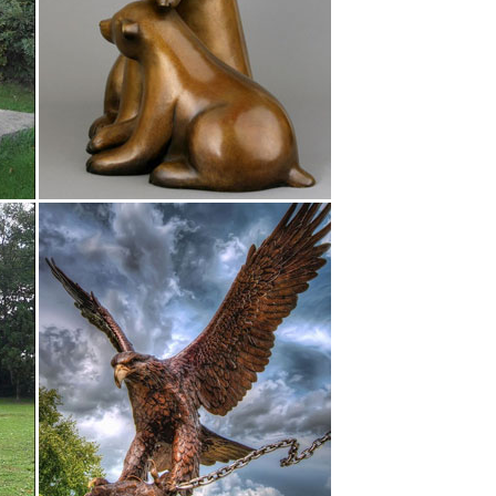
мических фигурок Собаки, в нашем интернет-
оторые порадуют детей и взрослых, ведь на
538.В наличии. Символ года сувенир "Собака с
эр Джон". E91620.
тливым хозяином собаки или решили сделать
жная вести,мопс или благородная овчарка.Все они
оизводитель Ahura Италия. Купить дорогой подарок