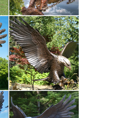
 > СТАТУЭТКИ ИЗ БРОНЗЫ и ДРУГОГО
ая бронза 18смх12см.
.Кинжал сувенирный "Лев" выполнен из латуни
я статуэтка из бронзы "Лошадь" – подчеркнет
шенные под бронзу. Сортировать : Без сортировки
нтернет-магазине Garden Zoo. 7 450.
 каталогу статуэток нашего интернет
ин Круговорот. Благодаря литью по моделям в