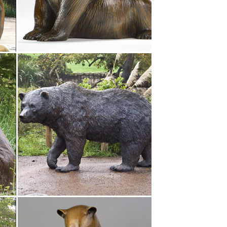
ие можно не только поставить дома, но и
ника для дома. Для красоты и здоровья.
ская Империя, начало ХХ века.
страя покупка. Бронзовая статуэтка "Собака с
ПНХП "Золотая антилопа" можно купить бронзовую
льный камень змеевик, патинированная бронза. Тип
. Литая статуэтка, отличный подарок который