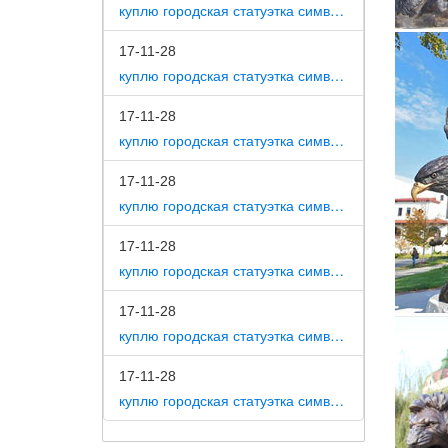
куплю городская статуэтка символ собака как вид изобразительного искусства
Купить 
мраморе
17-11-28
выходя 
куплю городская статуэтка символ собака на постаменте
Собаки 
17-11-28
Художес
куплю городская статуэтка символ собака в романской скульптуре
бронзов
17-11-28
Изделия
куплю городская статуэтка символ собака в царском селе
Компози
17-11-28
Бронзов
куплю городская статуэтка символ собака в движении 7 класс
Бронзов
17-11-28
выплав
куплю городская статуэтка символ собака в скульптуре древней греции
Собака 
17-11-28
Собака 
куплю городская статуэтка символ собака в школе искусств
виде ст
Распрод