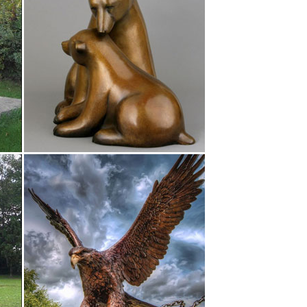
с янтарём и другими камнями с 1989 года,
одукции.
».Символ домашнего уюта и благосостояния.
кульптура медведя в стойке, на массивной
ественное литье, высота 110 мм. 03-08-03-
 Знаки Зодиака.
ки "Лабрадор", цвет: бронза. Срок изготовления: в
,оловянный сплав, литье, авторская работа.
Высота: 13,5 см. Клеймо: REPRODUCTION BRONZE
я), мастером высокого вкуса и стиля, составившего