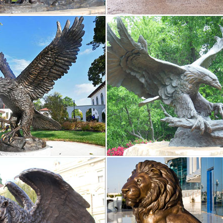
бронзовую статуэтку – интернет магазин бронзовых статуэток Соб
:Собака,венская бронза,3на1.5см, ,e 9 500 руб.И эта задача реша
из дома!
из бронзы
твенное литье.Цена сегодня: 51 900 Р. Статуэтка из бронзы "Ньюфа
ая "Собака".Фигурки могут сильно различаться по размерам: как с
 с бронзой : Статуэтка из бронзы на змеевике "Собака…"
ции с животными. Просмотренные товары. Статуэтка из бронзы на 
ые статуэтки животных || Художественная мастерская…
ые статуэтки, скульптура, фигурки. Бронзовые статуэтки выпо
ляемым моделям из БРОНЗЫ и ЛАТУНИ.Статуэтка Собака Водолаз.
из бронзы | "Талисман Удачи" магазин фэн-шуй
может привлекать в дом деньги и охранять уже имеющее богатство
атуэтки, изображения или игрушки.Фигурки из бронзы и латуни (лить
ажа Бронзовые Фигурки Животных – товары со скидкой…