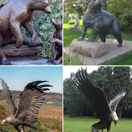
я "Сувенирарт" производит маленькие фигурки из бронзы и латуни 
но совершенствуя и расширяя свой каталог товаров сувенирной пр
ая Бронза
ка «Бобтейл». Серия тематических миниатюр из бронзы — «Собаки
л и техника: бронзы, литьё, патина, змеевик.Крупная настольная с
й подставке из…
ые статуэтки животных << ООО ВЕЛЬ, г.Москва
ая статуэтка на Год Собаки. Бронзовый подарок на 2018 год. Худож
игурка Лев на земле на камне из бронзы. Бронзовая статуэтка Лев.
ки собак – Каталог товаров – Фигурки собак и кошек…
ка собаки "Китайская хохлатая собака", цвет: бронза.Статуэтка соба
. Фигурка лабрадора, сидящего на круглой подставке в виде камней
ая статуэтка из бронзы "Охотничий пес" – – купить…
рная (раритетная) бронзовая статуэтка "Собака"Бронза, литьё. 
 Канова (Antonio Canova 01.11.1757, Поссаньо – 13.10.1822 Венеци
ственную…