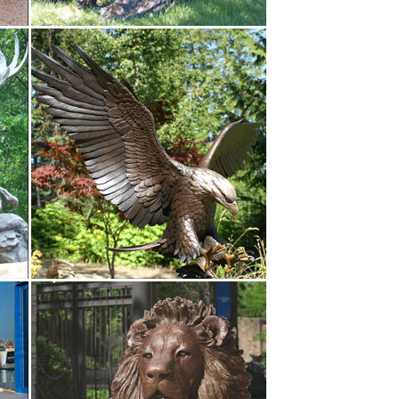
еру.руУвеличить Старинная миниатюра на
ется у нас максимально просто, быстро и даже не
ундленд".Цена сегодня: 12 170 Р. Статуэтка
кромные, так и массивные напольные статуи.
змеевике "Собака символ 2018 года" № 1.
лнены НАШИМИ МАСТЕРАМИ методом литья по
. Символ собаки в фен-шуй можно использовать в
е) (30). Наперстки бронзовые (8).