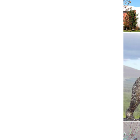
можно х
использ
Купить 
Понрави
Расходн
Бронзов
Бары дл
уткой".
Купить 
В магаз
статуэт
упаковк
Статуэт
Литые ф
украсит
Маленьк