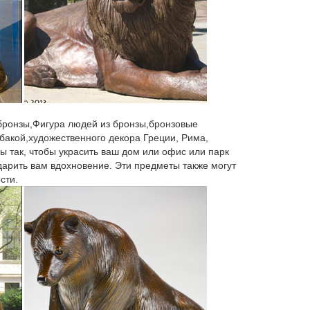
кидкой. Дом и сад,Статуэтки и миниатюры,Статуи
шний вид животного Buck Скульптура Декор
уст. Россия.Код товара: sm-351. Бронзовая
ни Урала можно купить фигурки животных оптом.
 бронзы,Фигура людей из бронзы,бронзовые
бакой,художественного декора Греции, Рима,
ы так, чтобы украсить ваш дом или офис или парк
. Советские подстаканники и чайные
 дарить вам вдохновение. Эти предметы также могут
быка, например, станет ценным подарком
сти.
 сувениры различных пород, размеров и стилей
 110. Материал: бронза, камень.
еликвию. Заветный ключ из ювелирной бронзы