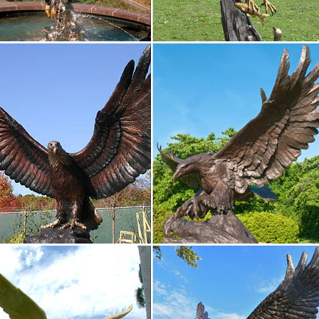
ки из бронзы и другого металла | Каталог товаров
2018 года – Собака. CD Михаил Озис.Начало > Каталог товаров
.2799.00 руб. купить | в корзину. Будда Благословляющий античн
ки из бронзы, статуэтки бронзовые
вол который несет в себе статуэтка "Собака" не передать словами
скими мастерами из высококачественной латуни вСтильная, красива
 вкус хозяев дома.
бронзовые фигуры в интернет-магазине
м разделе Вы можете выбрать и купить фигуры из полистоуна окра
анию По цене По новизне По рейтингу.Бронзовая собака купить в и
ки и скульптуры интернет магазин – купить статуэтки…
 из бронзы – бронзовые скульптуры и статуэтки сувениры купить по
а.товары для дома и отдыха.Бронзовые статуэтки – интернет магаз
ые формы на…