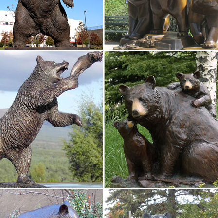
ранить вМы предлагаем вам приобрести символ радости, это издел
овать в качестве кулона.
Статуэтка "Собака". Бронза, литье, мрамор. Российская…
вшиеся товары можно купить с доставкой в любой город России.Тех
ые материалы для бытовой техники.Бронза, литье, мрамор. Россий
ые фигурки животных. Купить бронзовые статуэтки…
я дома. Подарки для интерьера. Изделия из бронзы.В КОРЗИНУ! Бы
 Артикул: 0034738. 28600 руб.
бронзовую статуэтку собаки на подставке в магазине…
ине статуэток домашних животных и знаков восточного календаря 
ку собаки на подставке изХудожественное литье. Материал. натура
и.
ки и фигурки из латуни, фигурки из литья.
игурки передают живой образ и всю красоту художественного литья
 интерьер дома, либо придаст живость офисному интерьеру.
ие фигурки из бронзы и латуни