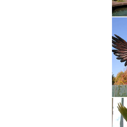
Статуэт
Символ 
МЕТАЛЛА
Статуэт
Тот сим
итальян
хороший
Купить 
В данно
По назв
Статуэт
Изделия
магазин
землян