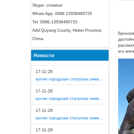
Статуэт
Skype: cnstatue
олово 6
Whats App: 0086 13938480725
Фигурки
Tel: 0086-13938480725
Фигурки
Add:Quyang County, Hebei Province,
Бронзов
Сувенир
China.
достойн
и фигу
рассмат
фигурки
его мяг
Новости
Статуэт
статуэт
17-11-28
Бронзов
куплю городская статуэтка символ собака в дом
Одежда 
17-11-28
символ 
куплю городская статуэтка символ собака в метро москвы
бронза с
17-11-28
Китайск
куплю городская статуэтка символ собака на площади революции
литье д
17-11-28
Купить 