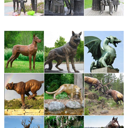
Статуэтки собак в интернет-магазине Для Тебя
Собака – символ 2018. Цветы. да.Статуэтка напольная с
часами "Собака Сэр Джон". E91620.
Статуэтка собака — купить в интернет магазине с доставкой
Статуэтка собака — купить или заказать с доставкой в
интернет-магазине на Ярмарке Мастеров. Ежедневное
пополнение каталога авторских работ. Всегда актуальные
отзывы и цены.
Статуэтки собак – купить в Москве в интернет-магазине
PSYCHEDELYC ДЕТИ ЖИВОТНЫЕ Символ 2018 года
Статуэтки.Интернет-магазин "МегаТерем" предлагает купить
статуэтки собак. При заказе от 4990 рублей предоставляется
бесплатная доставка по Москве (в пределах МКАД) и Санкт-
Петербургу.
Статуэтки собак – Каталог товаров – Фигурки собак и кошек…
Статуэтки собак. Статуэтка собаки "Левретка", цвет: