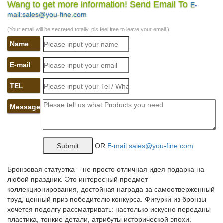
Wang to get more information! Send Email To
E-
Корзина пуста. Коллекция CMS. Символ Года.Список. Сетка.
mail:sales@you-fine.com
JP-101/16 Фигурка "Собака" (Pavone). 1 060руб. Купить.
(Your email will be secreted totally, pls feel free to leave your email.)
Статуэтки – символ года 2018 СОБАКА купить в Москва
Name
*Статуэтка фарфоровая СОБАКА серия Цветок. 1 300.
КУПИТЬ. Код товара: AE-107938. *Статуэтка фарфоровая
E-mail
ЩЕНОК серия Цветок. 1 450.
TEL
Фигурки собак символ 2018 года купить в Москве…
Message
Главная > Каталог товаров > Подарки на праздники > Подарки
на Новый Год > Сувениры с символом 2018 года > Фигурки
собак символ 2018 года.Цена 1 000 руб. Купить. -50% Артикул:
NC1088 Статуэтка собаки Английский бульдог.
OR
E-mail:sales@you-fine.com
Статуэтки – символ 2018 года – Собака – покупайте в Москве
по…
Бронзовая статуэтка – не просто отличная идея подарка на
любой праздник. Это интересный предмет
Приобрести товары из раздела Статуэтки – символ 2018 года
коллекционирования, достойная награда за самоотверженный
– Собака, по низкой | оптовой цене можно в нашем интернет –
труд, ценный приз победителю конкурса. Фигурки из бронзы
магазине Фабрика Желаний. Широкий ассортимент.
хочется подолгу рассматривать: настолько искусно переданы
Символ 2018 года фарфоровые статуэтки Собаки, щенки
пластика, тонкие детали, атрибуты исторической эпохи.