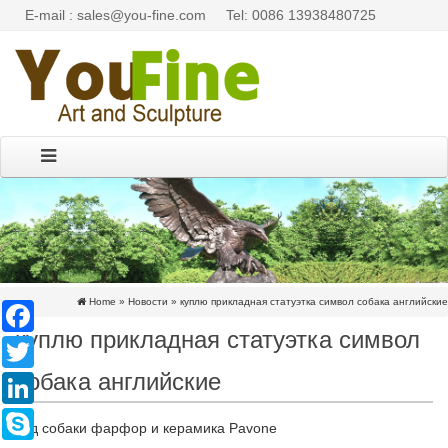
E-mail : sales@you-fine.com
Tel: 0086 13938480725
Home »
Новости
»
куплю прикладная статуэтка символ собака английские
Facebook
куплю прикладная статуэтка символ
Twitter
собака английские
LinkedIn
Skype
Год собаки фарфор и керамика Pavone