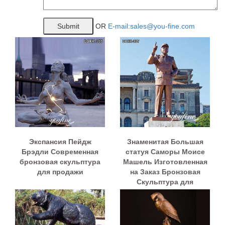
OR
E-mail:sales@you-fine.com
Экспансия Пейдж
Знаменитая Большая
Брэдли Современная
статуя Саморы Моисе
бронзовая скульптура
Машель Изготовленная
для продажи
на Заказ Бронзовая
Скульптура для
продажи BOKK-957