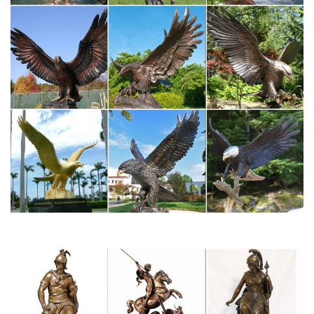
Статуэтки собак цены от 60.00 руб. Статуэтки собак купить…
Статуэтки собак, более 1216 моделей в каталоге. Статуэтки
собак в Москве с быстрой доставкой по России, фото,
характеристики товара.Фигурка "Собака" 7*4,5*6,5 См.Без
Упаковки.
Символ года собака купить
Товары группы Символ года 2018 в интернет-магазине
Vintajj.ru.Декоративная статуэтка собаки с денежными
символами, полистоун, высота 9,5 см, 4 варианта.
Скульптуры и статуэтки символ 2018 года Собака
Скульптуры и статуэтки собак недорого.Успейте купить символ
нового 2018 года! Фигурки собак по низкой цене! Срочная
доставка по России! Доставим Ваш заказ за 2 дня всего за 450
рублей!
Статуэтки Собак. Символ 2018. Сувениры с собаками –
купить…
В нашем интернет-магазине можно купить самые