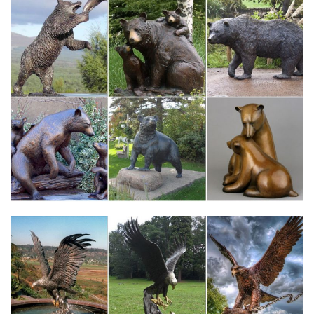
фигурки животных в старинных костюмах. Здесь Вы купите
статуэтку собаки сэра…
Сувениры в виде статуэтки собаки в интернет-магазине…
Эксклюзивные подарки » Статуэтки Собак – Символ 2018.
Сувенирные статуэтки собак. Статуэтка Большой Йоркшир арт.
240N. Цена: 10 950 руб. Купить.
Купить символ 2018 года собака: статуэтки, куклы и игрушки
Символом Нового 2018 года является Собака. Собака издавна
символизировала верность, преданность и
дружбу.Преподнести в подарок к празднику Нового года
статуэтку собаки – значит подарить человеку ценный оберег,
который убережет от предательства и…
Купить фарфоровые фигурки собак на Новый год оптом…
Новинки Хиты продаж Скидки Суперцены. Символ года
(Собака) 4042.Новинки Хиты продаж Скидки. Детские книги
8161. Прикладная литература 581.Без скидок. На складе 4 шт.
Статуэтка фарфоровая "Пёс Крендель", цвет, 5 см.