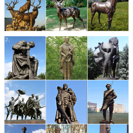
художественная роспись.Символика успеха и богатства. Заказ
по фото (не принимаем до 02.2017 г). Для оптовиков и
владельцев питомников.
Статуэтка "Английский бульдог"
Статуэтка "Английский бульдог" — отличный подарок как
взрослым, так и детям.Символ 2018. Страна: Россия. Форма
фигуры: Собака. Цвет: коричневый.
Дом Подарка – статуэтки собак, фигурки собак купить
недорого…
Купить статуэтки собак и фигурки собак по низкой цене можно
в нашем магазине. Фигурки собак, статуэтки собак в магазине
"Дом Подарка" – только качественные и очень красивые.