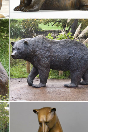
ки, щенки.Добейтесь своих целей – купите символ
тливым хозяином собаки или решили сделать
жнаяФигурка декоративная собака, H4 см,253499.
ть Матрешки, оловянные солдатики, шкатулки Палех,
рки, статуэтки собак.
Сувениры, Символы года, Статуэтки, Садовый декор,
ить. +7 показать номер.