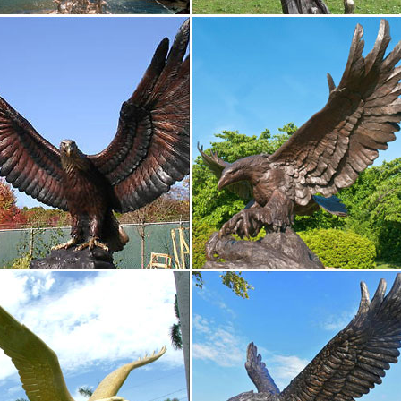
ки животных – в каталоге подарков интернет магазина…
Статуэтки животных в интернет магазине Сувенир Мастер по выгод
лена на деревянный постамент.Статуэтка «Символ упорства и стой
года Собака статуэтки | Каталог
ые статуэтки,фигуры. Вазы напольные и декоративные. картины дл
ать по: 9 18 27.Фигурка "Собака" 4. китай. 439 руб. Купить. Фигурка
ки серии "Собаки" – купить в интернет магазине…
ки серии "Собаки". Доставка по Москве и в другие регионы. Самов
 +7 (495) 970-76-41, +7 (495) 955-91-15. Интернет магазин Бельведо
 со стразами "собака" 26*20*32 см. (276-144) Китай Фарфор
ите: Статуэтки собак, Символ Нового Года 2018, Фигурки животных,
Co. Ltd.Фигурка декоративная… 901 Р.