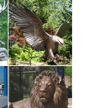
анных статуэток. Фигурка собаки как символ 2018
лик. Фигура декоративная символ 2018 года
этки собак. Статуэтка Большой Йоркшир арт. 240N.
д > Сувениры с символом 2018 года > Фигурки
есплатной доставкой от 5000 рублей.Фигурки и
отая рыбка Э…