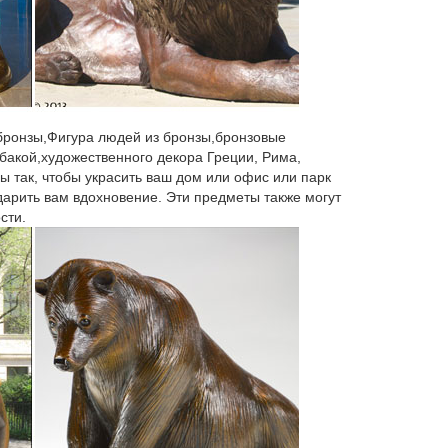
деству и новому году от ведущего интернет
Шахматы и Нарды Бюсты Символы Года » 2018 Год
ый бюст Александр II на постаменте. 8 000.00
 бронзы,Фигура людей из бронзы,бронзовые
бакой,художественного декора Греции, Рима,
ы так, чтобы украсить ваш дом или офис или парк
 дарить вам вдохновение. Эти предметы также могут
оративная "Бронзовый Мастиф". Артикул: 713018.
сти.
о 2018 года!
сталя фигурки собаки пресс-папье ремесел
Гостиная меблировки дома и сада милый
 собачками – статуэтки собак, копилки в виде
ол2018. Декоративная деревянная фигурка "Собачка