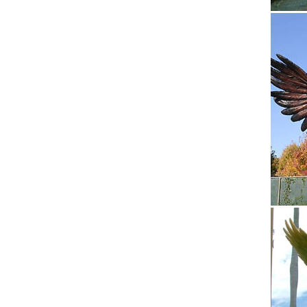
Статуэт
Купить 
установ
символ 
Напольн
Показыв
Статуэт
Статуэт
заказа:
Фигурка
Посмотр
Export 