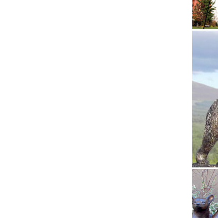
Символ 
Отправк
наступа
Собаки 
Вы реши
подарок
Добавит
Фигурки
Интерне
Федоски
Статуэт
Новый г
Символ 
Статуэт