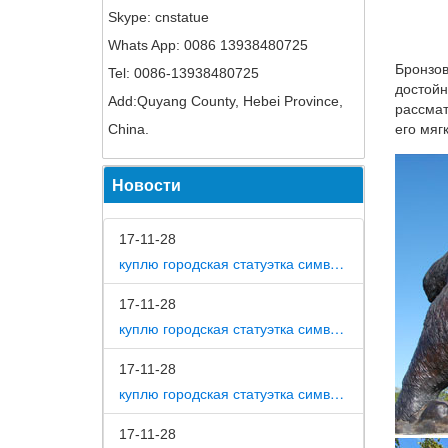
Skype: cnstatue
Статуэт
Whats App: 0086 13938480725
с собак
Бронзов
Tel: 0086-13938480725
часами 
достойн
Add:Quyang County, Hebei Province,
Статуэт
рассмат
China.
его мяг
Декорат
символ 
Новости
Поиск «
Статуэт
17-11-28
ставок.
куплю городская статуэтка символ собака в дом
Статуэт
17-11-28
Статуэт
куплю городская статуэтка символ собака в метро москвы
характе
17-11-28
Фигурка
куплю городская статуэтка символ собака на площади революции
CMS-60/
Собака 
17-11-28