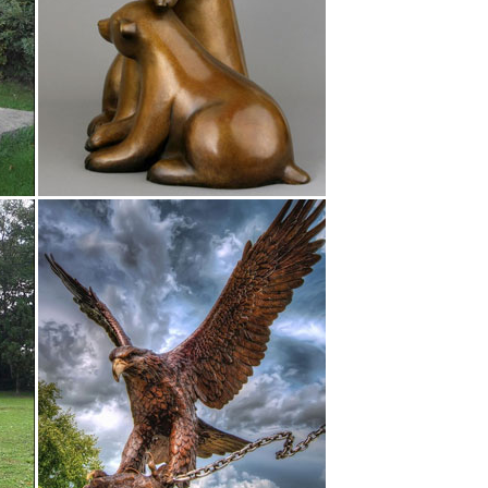
личитьВ корзину Статуэтки собакФигурка
ки собак можно по разным поводам, главное, что
уэтка Бульдог, собака символ нового года, подарок
катулки с другие безделушки.Согласно учению фен-
ь и добрые предзнаменования, поэтому купив
 стекла ручной работы. На рынке с 2004 года,
нь сервиса, качественный товар…
.Добавить в корзину. Статуэтка "Собака с
ка. 2 760 Р.Добавить в корзину. Фигурка