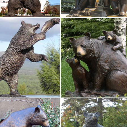
2018 года фарфоровые статуэтки Собаки, щенки
а в любую точку РФ. Символ 2018 года фарфоровые статуэтки Соба
ющего года, собаку и да будем с Вами удача!
<- Животные <- Статуэтки <- Сувениры – Каталог | Monlivre
ли купить статуэтку(фигурку собаки?Скорее всего являетесь счас
.Не важно,кто живет в вашем доме:миниатюрный йорк или белосне
ь к сравнению.
, статуэтки собак | Хиты продаж
т-магазин русских сувениров с низкими ценами. У нас можно купи
но.Павловопосадские платки, фарфор ЛФЗ, Жостово, Береста, Фигу
ки символы года в России. Сравнить цены, купить…
од, Копилки, Декоративные фигурки статуэтки копилки, Праздник, 
2018 года, Декор садовые.Статуэтка собаки ОВЧАРКА AZY-8613. Куп
ки собак – купить в интернет-магазине Dommio