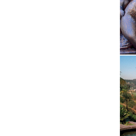
Зарегис
декорат
сделать
Статуэт
Статуэт
2018. Д
Собаки 
Символ 
шуй ста
статуэт
Сувени
Оптовый
собстве
Статуэт
Версия 
сердечк
декорат