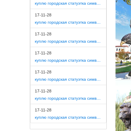
исключе
куплю городская статуэтка символ собака как вид изобразительного искусства
Фигурки
17-11-28
куплю городская статуэтка символ собака на постаменте
Фигурка
года пр
"Сенбе
17-11-28
куплю городская статуэтка символ собака в романской скульптуре
Сувенир
17-11-28
Эксклюз
куплю городская статуэтка символ собака в царском селе
Цена: 1
Фигурки
17-11-28
куплю городская статуэтка символ собака в движении 7 класс
Главная
собак с
17-11-28
Фигурки
куплю городская статуэтка символ собака в скульптуре древней греции
Купить 
17-11-28
статует
куплю городская статуэтка символ собака в школе искусств
Купить 