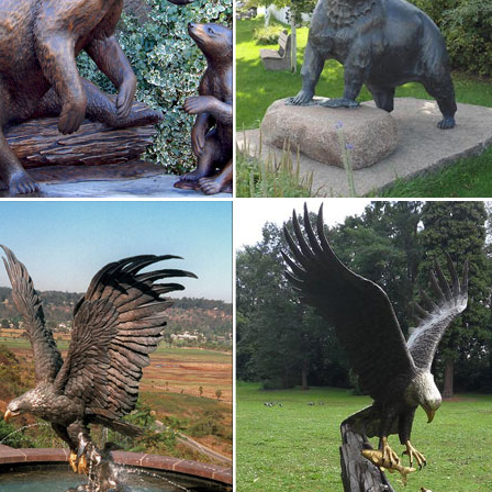
трироваться. Пароль должен быть не менее 6 символов длиной.Уве
ивная собака 20*19 смвысота 12 см882 руб.То есть, купить статуэт
 это теперь можно быстро и…
ки из полистоуна – купить с доставкой по России и СНГ на…
ки из полистоуна, купить, заказать, цена, в интернет магазине.Стат
екор для дома и сада Azov Garden. 2 300 руб В корзину.
| Статуэтки и фигурки собак
наступающего года – собака. Поэтому, даря статуэтки, картины, ш
туэтка собака символизирует благополучие, верность, бдительност
ку собаки, вы…
ры из стекла » СОБАКИ – ПОРОДЫ
 интернет-магазин подарков и сувениров оптом из художественного
нное производство сувениров, минимальные цены и высокий урове
ка Astra Argenti "Мужчина на постаменте", купить по цене…
для печати. Купить Статуэтка Astra Argenti "Мужчина на постаменте"
ом". 1 520 Р.Добавить в корзину. Статуэтка символ нового года Козоч
ивная "Обезьяна". 7 940 Р.