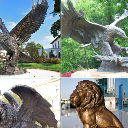
ния.
 с символом 2018 года собаки – купить…
-символ года – хороший подарок любителям миниатюрных стилизов
екрасный выбор в качестве подарка на грядущий новыйКупить в 1 к
рнар" L36W18H27см.
ы в виде статуэтки собаки в интернет-магазине…
ивные подарки » Статуэтки Собак – Символ 2018. Сувенирные стату
0 950 руб. Купить.
 собак символ 2018 года купить в Москве…
 > Каталог товаров > Подарки на праздники > Подарки на Новый Го
имвол 2018 года.Статуэтки, декоративные фигурки.
 и статуетки собаки купить в Москве по лучшим ценам…
фигурки и статуетки собаки по самым выгодным ценам в Москве с б
ки рыбы. Фигура декоративная Рыбы-… 26 750 руб. Статуэтка Зол
символ 2018 года собака: статуэтки, куклы и игрушки