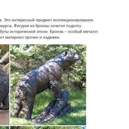
 – символ 2018. Цветы.Статуэтка напольная с
ик. Это интересный предмет коллекционирования,
курса. Фигурки из бронзы хочется подолгу
ибуты исторической эпохи. Бронза – особый металл:
тот материал прочен и надежен.
ым дополнением к любому интерьеру. Собака –
вка: Россия.Символ наступающего года. 900.00 р. 0
нитевидная трещинка на постаменте).
 с быстрой доставкой по России, фото,
мотр.Пройдет всего несколько лет, как символ года
мый благодатный период для всех знаков, без