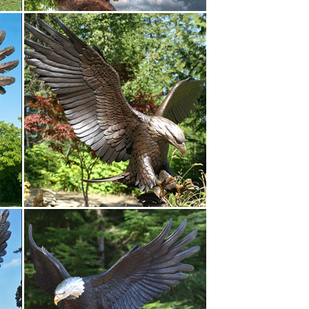
ным ценам и с быстрой доставкой.Фигурка
кости», МК 1010.
я интерьера.символ года Собака статуэтки.
 "Собака" 3.
ывоз. Большой каталог. Фото. Цены. Телефоны для
р.
 Фигурки собак Бренд: Hangzhou Jinding Import &