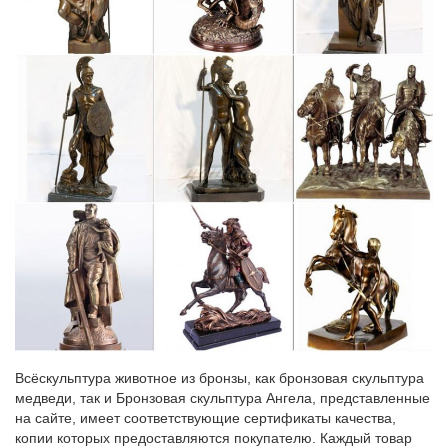
Товары высочайшего качества, эксклюзивные ежедневники,
канцтовары для офиса самых разных ценовых
категорий.Интернет-магазин детских товаров для школы –
самый удобный способ собрать школьника не выходя из дома.
Фигурки и статуэтки собак купить в Москве в интернет
магазине.
Символы года. Фигурки и статуэтки. Елочки.Купить Купить в
один клик. Набор для чая "собака", на две персоны: 2 чашки с
подстаканниками, 2 блюдца, две чайных ложк.
Купить оригинальные статуэтки собак ручной работы из
бронзы…
Необычные статуэтки собак авторской работы предлагает наш
магазин по самым лучшим ценам с быстрой доставкой по
РФ.Искусство и культура. Женщинам.Эксклюзивные.
Всёскульптура животное из бронзы, как бронзовая скульптура
медведи, так и Бронзовая скульптура Ангела, представленные
на сайте, имеет соответствующие сертификаты качества,
копии которых предоставляются покупателю. Каждый товар