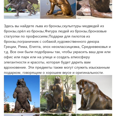
животных…
Дикие животные Чувства/Любовь Рождество Птицы Знаки
зодиака Люди Искусство Домашние животные Морская
фауна.Быстрый просмотр. Фигурка Кабан с собакой, H-05210-
Здесь вы найдете льва из бронзы,скульптуры медведей из
0-00 MCD.Почему люксовые подарки покупают у нас? Более
бронзы,орёл из бронзы,Фигура людей из бронзы,бронзовые
10 лет работы в люксовом сегменте.
статуэтки по профессиям,Подарки для пилотов из
бронзы,пограничник с собакой,художественного декора
Статуэтка "Собачки" (2735252) – Купить по цене от 105.00 руб.
Греции, Рима, Египта, эпох неоклассицизма, Средневековья и
фигурки животных и птиц – собаки – Купить Статуэтка
т.д. Все они были подобраны так, чтобы украсить ваш дом или
"Собачки" арт.Везде Лицензия Эксклюзивные товары Игрушки
офис или парк или на улице и создать атмосферу
Товары для детей Инструменты Спорт и туризм Сувениры
элегантности и красоты, которая будет дарить вам
Зимние товары Сад иНовинки Хиты продаж Скидки
вдохновение. Эти предметы также могут служить изысканным
Суперцены. Символ года (Собака) 3944.
подарком, говорящем о хорошем вкусе и оригинальности.
Статуэтки собак в интернет-магазине Для Тебя
Собака – символ 2018. Цветы. да.Статуэтка напольная с
часами "Собака Сэр Уильям".
Символ 2018 года фарфоровые статуэтки Собаки, щенки
Отправка в любую точку РФ. Символ 2018 года фарфоровые