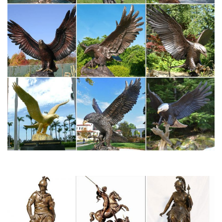
Купить символ 2018 года – Собака
Символ года-собака из камня. Статуэтки собак из керамики
BOXER. Эксклюзивные подарки. Оружие.Мы же советуем Вам
разрушить эту неприятную традицию и задуматься о том,
чтобы купить символ года собака уже сейчас!
Фигурки, статуэтки собак | Хиты продаж
Интернет-магазин русских сувениров с низкими ценами. У нас
можно купить Матрешки, оловянные солдатики, шкатулки
Палех, Федоскино.Павловопосадские платки, фарфор ЛФЗ,
Жостово, Береста, Фигурки, статуэтки собак.
Символ 2018 года собаки
Символические сувениры в новый 2018 год собаки.
Эксклюзивные статуэтки из бронзы. Музыкальные и говорящие
игрушки.Сувенир «Пёс гитарист» (патина). Символ 2018 год
собаки.
Статуэтка "Символ года" Собака на деньгах в "Тетради-СПб"