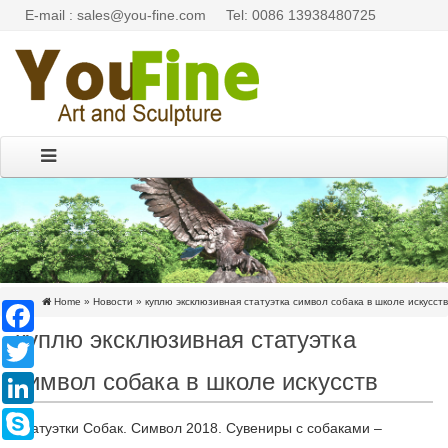
E-mail : sales@you-fine.com
Tel: 0086 13938480725
Home »
Новости
»
куплю эксклюзивная статуэтка символ собака в школе искусств
Facebook
куплю эксклюзивная статуэтка
Twitter
символ собака в школе искусств
LinkedIn
Skype
Статуэтки Собак. Символ 2018. Сувениры с собаками –