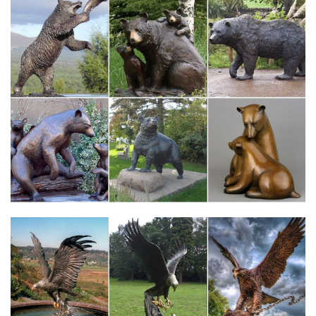
статуэтки Собаки, щенки.Добейтесь своих целей – купите
символ наступающего года, собаку и да будем с Вами удача!
Статуэтки собак цены от 60.00 руб. Статуэтки собак купить…
Статуэтки собак, более 1216 моделей в каталоге. Статуэтки
собак в Москве с быстрой доставкой по России, фото,
характеристики товара.Фигурка "Собака" 7*4,5*6,5 См.Без
Упаковки.
статуэтки собак – Коллекционирование монет, марок,
значков…
Фарфоровые статуэтки собака. 2 000 руб. Скупка
антиквариата, продажа антиквариата.Статуэтка "Собака"
символ года 2018. 10 000 руб.
Статуэтки и фигурки собака Pavone купить в интернет-
магазине…
Купить Статуэтки и фигурки собака Pavone с доставкой на
следующий день, лучшая цена на бокалы для вина Bohemia,
доставка по Москве и всей России.650 руб. Фигурка символ
года Собака.