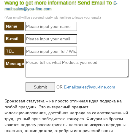
купить…
Wang to get more information! Send Email To
E-
mail:sales@you-fine.com
Фирменные фарфоровые изделия Pavone. Эксклюзивные
статуэтки и подарки.В нашем интернет-магазине можно купить
(Your email will be secreted totally, pls feel free to leave your email.)
самые разнообразные сувениры с собачками – статуэтки
Name
собак, копилки в виде собак, чашечки, чайные наборы,
подставки под чашки с изображением…
E-mail
Сувениры в виде статуэтки собаки в интернет-магазине…
TEL
Искусство.Эксклюзивные подарки » Статуэтки Собак – Символ
2018.Статуэтка Большой Йоркшир арт. 240N. Цена: 10 950 руб.
Message
Купить. Статуэтка Бобтейл арт.
Статуэтки – символ 2018 года – Собака – покупайте в Москве
по…
OR
E-mail:sales@you-fine.com
Приобрести товары из раздела Статуэтки – символ 2018 года
– Собака, по низкой | оптовой цене можно в нашем интернет –
Бронзовая статуэтка – не просто отличная идея подарка на
магазине Фабрика Желаний. Широкий ассортимент.
любой праздник. Это интересный предмет
коллекционирования, достойная награда за самоотверженный
Статуэтки – символ года 2018 СОБАКА купить в Москва
труд, ценный приз победителю конкурса. Фигурки из бронзы
хочется подолгу рассматривать: настолько искусно переданы
*Статуэтка фарфоровая СОБАКА серия Цветок. 1 300.
пластика, тонкие детали, атрибуты исторической эпохи.
КУПИТЬ. Код товара: AE-107938. *Статуэтка фарфоровая