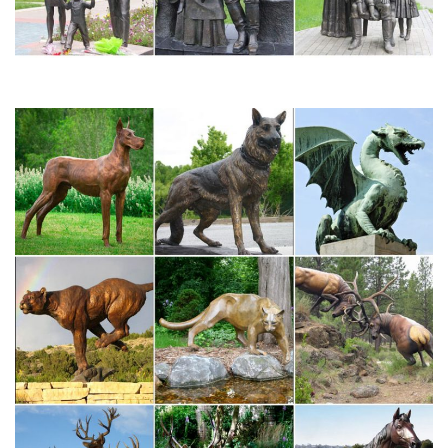
Китай.
Дом Подарка – статуэтки собак, фигурки собак купить
недорого…
Купить статуэтки собак и фигурки собак по низкой цене можно
в нашем магазине. Фигурки собак, статуэтки собак в магазине
"Дом Подарка" – только качественные и очень красивые.
Статуэтки | Символ года | Каталог
Игрушки декоративные Статуэтки ангелов Статуэтки животных
Статуэтки людей Статуэтки прочие Статуэтки символы
года.Мягкие игрушки XXL Собачки Chi Chi Love Юху и его
друзья Собаки. Фигурки Животные Герои мульфильмов
Динозавры.
Статуэтки фигурки собак Собака символ 2018 года купить…
В данном разделе мы подготовили для Вас широкий выбор
сувенирных собачек – символ 2018 года. Фигурки сделаны из
качественных материалов ведущими европейскими
фабриками. При изготовлении статуэток используются такие
материалы как серебро, венецианское стекло…