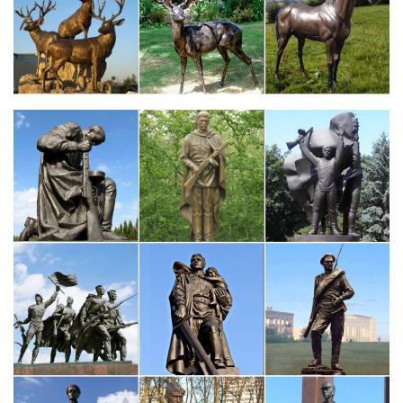
Фигурки собак разных пород купить в интернет-магазине
V3Toys.ru
Купить фигурки собак разных пород по весьма низким ценам в
интернет-магазине V3Toys.ru c быстрой доставкой по Москве,
СПб и регионам России!Канцелярские наборы с
изображением Бакуганов. Коллекционные фигурки
Bakugan.Символ 2018 года – Собака. Юный ученый.
Купить фарфоровые фигурки собак на Новый год оптом…
Коллекционные монеты 127.На складе 4 шт. Фигурка
«Собачка», 4 см, микс. Символ года 2018; Россия; Фарфор; В
боксе 60 шт.Статуэтка фарфоровая "Пёс Крендель", цвет, 5 см.
Россия; Фарфор; В боксе 210 шт.
Символ года 2018 Собака фарфор -20% — Каталог —
Подарок 52…
Символ года 2018 Собака, полистоун -20%. Фигурки собачек,
иск.мех -20%. Магниты новогодние. НОВИНКА!
Коллекционные литые игрушки из олова и латуни.Статуэтки
животных из дерева.