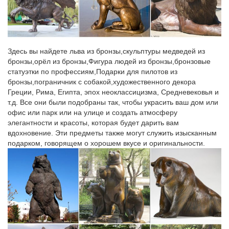
Фигурка-символ года – хороший подарок любителям
миниатюрных стилизованных статуэток. Фигурка собаки как
символ 2018 года прекрасный выбор в качестве подарка на
грядущий новый год.Фигурки собаки – символ года 2018.
Здесь вы найдете льва из бронзы,скульптуры медведей из
бронзы,орёл из бронзы,Фигура людей из бронзы,бронзовые
Статуэтки собак цены от 60.00 руб. Статуэтки собак купить…
статуэтки по профессиям,Подарки для пилотов из
Статуэтки собак, более 1216 моделей в каталоге. Статуэтки
бронзы,пограничник с собакой,художественного декора
собак в Москве с быстрой доставкой по России, фото,
Греции, Рима, Египта, эпох неоклассицизма, Средневековья и
характеристики товара.
т.д. Все они были подобраны так, чтобы украсить ваш дом или
офис или парк или на улице и создать атмосферу
Статуэтки – символ 2018 года – Собака – покупайте в Москве
элегантности и красоты, которая будет дарить вам
по…
вдохновение. Эти предметы также могут служить изысканным
подарком, говорящем о хорошем вкусе и оригинальности.
Приобрести товары из раздела Статуэтки – символ 2018 года
– Собака, по низкой | оптовой цене можно в нашем интернет –
магазине Фабрика Желаний. Широкий ассортимент.
Фигурки и статуэтки
В основе коллекции фигурки животных в старинных костюмах.
Здесь Вы купите статуэтку собаки сэра, фигурку лягушки биз..