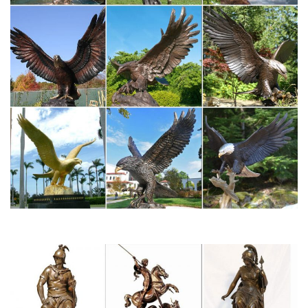
Символ года 2018 Собака – Мягкие игрушки – купить…
Сортировать по. умолчанию возрастанию цены убыванию
цены алфавиту А → Я алфавиту Я → А новые → старые
старые → новые.Пудель Жюли, собака символ 2018 года!
Статуэтки Собак. Символ 2018. Сувениры с собаками –
купить…
В нашем интернет-магазине можно купить самые
разнообразные сувениры с собачками – статуэтки собак,
копилки в виде собак, чашечки, чайные наборы, подставки под
чашки с изображением собак.Статуэтка Pavone "Собака в
жакете" BS-102. Символ 2018.
Статуэтки собак – купить в Москве в интернет-магазине
PSYCHEDELYC ДЕТИ ЖИВОТНЫЕ Символ 2018 года
Статуэтки.Интернет-магазин "МегаТерем" предлагает купить
статуэтки собак.594 Р. Минискульптура "собака"
коллекционная длина=10…
Статуэтки символы года в Москве. Сравнить цены, купить…