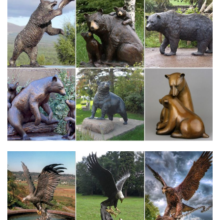
Статуэтки и фигурки собака Pavone купить в интернет-
магазине…
Купить Статуэтки и фигурки собака Pavone с доставкой на
следующий день, лучшая цена на бокалы для вина Bohemia,
доставка по Москве и всей России.650 руб. Фигурка символ
года Собака.
Купить символ 2018 года – собака по восточному календарю
оптом
Собака, как символ 2018 года, станет хорошим подарком:
друзьям и родственникам: статуэтки собаки принесут удачу в
дом знакомых и близких людейВ компании «Стиль-Ампир»
можно купить символ 2018 года по самым разным ценам:
представлены как недорогие сувениры, так…
Символ 2018 года – Собака (сувениры из Италии)
Коллекционные фигурки клоунов (профессии). Коллекционные
статуэтки богини Фемиды (богатство).Следует напомнить, что
символ 2018 года по восточному (китайскому) календарю –
это Желтая Земляная Собака.