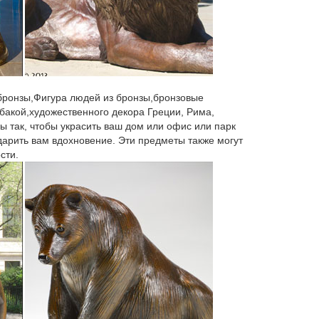
баки. Зовут ее Мухтар. Стоит она на станции
 бронзы,Фигура людей из бронзы,бронзовые
тавка 0 руб. По Москве в пределах МКАД. Успейте
бакой,художественного декора Греции, Рима,
 карта. В подарок вместе с первым заказом!
ы так, чтобы украсить ваш дом или офис или парк
 дарить вам вдохновение. Эти предметы также могут
сти.
 проходя мимо, обычно трут нос собаке на
сна: в одной книге говорится, что его застрелили, в
 с быстрой доставкой по России, фото,
обходимо доставить покупку.