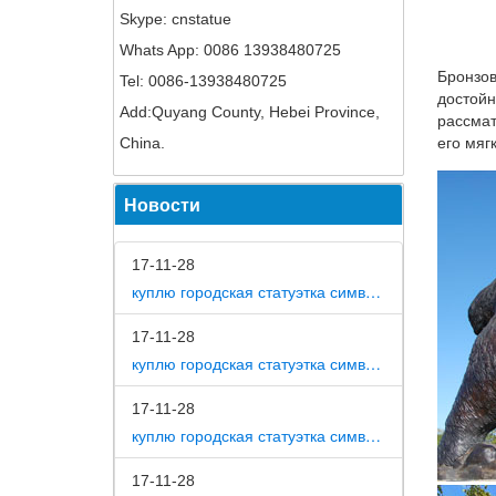
Skype: cnstatue
Сувенир
Whats App: 0086 13938480725
На 4 ст
Бронзов
Tel: 0086-13938480725
архитек
достойн
неделя 
Add:Quyang County, Hebei Province,
рассмат
Сувенир
China.
его мяг
Контакт
Новости
комплек
Купить 
17-11-28
Собака 
куплю городская статуэтка символ собака в дом
года ис
Челябин
17-11-28
куплю городская статуэтка символ собака в метро москвы
Статуэт
КУПИТЬ.
17-11-28
течение
куплю городская статуэтка символ собака на площади революции
Как без
17-11-28