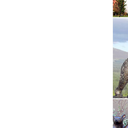
Морда б
занимал
Станисл
Купить 
Москва.
нового 
Как пра
Провоз 
провоза
Можно л
Передви
определ
обычных
Купить 
Предлаг
фарфоро