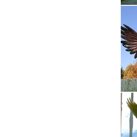
Серия "
Большой
Собака 
♥ Год С
фигурка
В метро
Еще на 
«Москов
«Выстав
Новогод
Последн
Киевско
Статуэт
Статуэт
цене: п