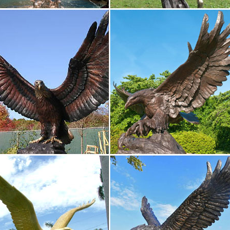
Старинная Москва". Картины Знаки Зодиака.Эксклюзивные подарки 
 Йоркшир арт. 240N. Цена: 10 950 руб. Купить. Статуэтка Бобтейл а
символ 2018 года.Собака керамическая фигурка…
обаки ручной работы. Ярмарка Мастеров – ручная работа. Купить 
.Доставка. Москва. Курьер до метро. бесплатно. по договоренности
 начали продавать сувениры с символикой… | The Village
четырех станциях столичной подземки заработали витрины с сувен
ского транспорта». Об этом сообщается на официальном сайте мэ
очной».
ние украшения | METRO-cc.ru
яя цена. Скидка 10% на первый заказ.Москва, ул. Рябиновая Рябин
го ш., п. Московский, д. Картмазово, 108811, Москва.
ки Собак. Бронзовая статуэтка собаки
ка Собаки. Собака с давних времен оберегала дома и покой хозяе
редложения начинаются с 4 600 руб.Москва, Кожевническая ул. 7, ст