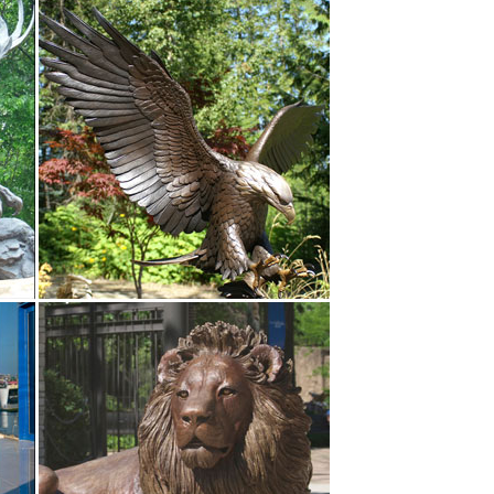
ажиры не обращают внимания на животных, которые
ни и стали пользоваться метро наравне с людьми,
 низкой | оптовой цене можно в нашем интернет –
вые уже даже не тратят- Собак в метро быть не
Н.Снегопад в Москве 27 октября: столицу заметет
 низкой | оптовой цене можно в нашем интернет –
Вы уже видели? На некоторых станциях
ь каждый день, не выходя из дома! Всё хорошо, но