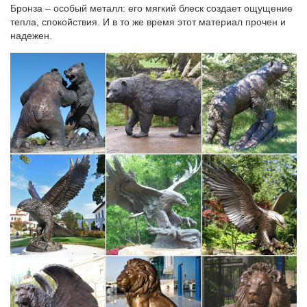
Бронза – особый металл: его мягкий блеск создает ощущение
Ошибка 404. К сожалению, запрашиваемая страница не
тепла, спокойствия. И в то же время этот материал прочен и
найдена. Воспользуйтесь навигацией или перейдите на
надежен.
главную страницу сайта.
katalog-kartinokfjxy3pi.mysunhouse.ru/л/5
Яровое снять жилье цены на 2017 год.
Fatal error: Uncaught Error: Call to undefined function
mysql_query() in…
Теперь не полетаешь. Цены на авиабилеты взлетят до небес.
kartinkiu6x3b.tour-attashe.ru/в/1
Виниловые обои киев цены на.
Fatal error: Uncaught Error: Call to a member function
fetch_assoc() on…
дизайн штор для кухни фото 2013.
katalog-kartinok2de1zc.ecoclubs.ru/р/6