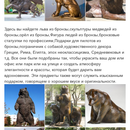
Euroshop магазин фиксированной цены минск.
ns.shymkent.kz/?page=ca
Мировые цены на нефть бьют новые рекорды на фоне
снижения ее…
Здесь вы найдете льва из бронзы,скульптуры медведей из
бронзы,орёл из бронзы,Фигура людей из бронзы,бронзовые
katalog-kartinok0xm16tv.glavnayadoroga25.ru/Т/1
статуэтки по профессиям,Подарки для пилотов из
бронзы,пограничник с собакой,художественного декора
Жк виноградный цены на квартиры оставшиеся квартиры.
Греции, Рима, Египта, эпох неоклассицизма, Средневековья и
rosconcert.com/common/arc/story.php?id_cr=7&id=8283
т.д. Все они были подобраны так, чтобы украсить ваш дом или
офис или парк или на улице и создать атмосферу
galereya-niyt6.dima-shoytov.ru/и/8
элегантности и красоты, которая будет дарить вам
вдохновение. Эти предметы также могут служить изысканным
Ёв каком году упадут цены на жмлье.
подарком, говорящем о хорошем вкусе и оригинальности.
vvkusnyashka.ru
На казахским языке поздравление в день рождения.
galereyakartinok-oatw2.sportfak.ru/г/8
Полное обследование цены 2016 в уфе.
galleryg4iql.bloodtop.ru/б/6