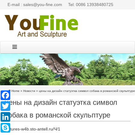
E-mail : sales@you-fine.com
Tel: 0086 13938480725
Home »
Новости
»
цены на дизайн статуэтка символ собака в романской скульптуре
Facebook
цены на дизайн статуэтка символ
Twitter
собака в романской скульптуре
LinkedIn
Skype
pictures-w4b.sto-antell.ru/Ч/1