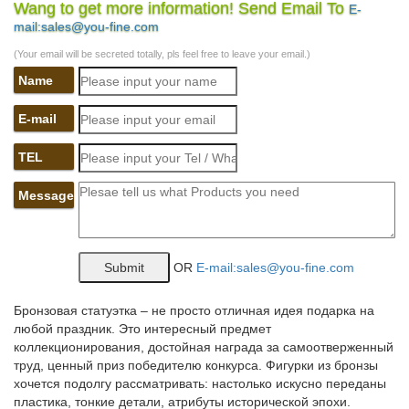
Wang to get more information! Send Email To
E-
Цены и фото на уаз патриот в казахстане.
mail:sales@you-fine.com
galereya-kartinokzrsm.irbis-master.ru/в/1
(Your email will be secreted totally, pls feel free to leave your email.)
Цены на экскурсии на бали 2016 в нуса дуа.
Name
Account Suspended
E-mail
Web ИРБИС
TEL
цены на нефть.
Message
302 Found
Лада Приора 2 фотографии, новости, цены, отзывы, тюнинг.
OR
E-mail:sales@you-fine.com
katalog-kartinok5w3lgdm.dom-dobryi.ru/в/1
Цены бамбуковые обои в днепропетровск.
Бронзовая статуэтка – не просто отличная идея подарка на
любой праздник. Это интересный предмет
katalog-kartinokt3q.vdomerobot.ru/Т/1
коллекционирования, достойная награда за самоотверженный
Цены на строительство домов в краснодаре.
труд, ценный приз победителю конкурса. Фигурки из бронзы
хочется подолгу рассматривать: настолько искусно переданы
Ошибка 404
пластика, тонкие детали, атрибуты исторической эпохи.