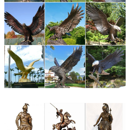
Цены вспышки на фотоаппараты.
lalmp3.net/download/Q/JG0YixcNlYI.html
Цены на продукты в Польше 2017 Обзор магазина
Biedronka.mp3.
biletomsk.ru/afisha/?key=Т
В автомагазине "FORD-City" низкие цены.
galereyakartinok-hfan.gefest73.ru/м/8
Цены на независимого эксперта в красноярске.
galereya-9s3db.clubdome.ru/!-
Цены на телефоны флай в связном.