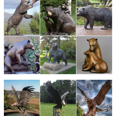
Цены на обои в леруа мерлен отзывы.
arhiv-kartinki-yncf8e.cnlab.ru/ч/1
Фольксваген поло седан цены и характеристики.
galleryg4iql.bloodtop.ru/б/6
Цены на обои в леруа мерлен отзывы.
Notice: Use of undefined constant DEBUGMODE – assumed…
Казань Ярославль билеты на автобус цены и расписание.
katalog-kartinokkibrocu.fashion-compas.ru/е/5
Цены на недвижимость в северодвинске 2016.
montedo.ru/catalog/tazy/?PAGEN_1=3
Кружка для чая 250мл (Символ года СОБАКА) 1649-Д микс.
katalogkartinok30qnywd.tv-orion.ru/л/6