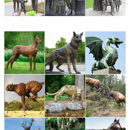
Материал: дерево суар Производитель: Индонезия собака-
символ дружбы, преданности и храбрости.
Фигурки, статуэтки собак
Интернет-магазин русских сувениров с низкими ценами. У нас
можно купить Матрешки, оловянные солдатики, шкатулки
Палех, Федоскино.Павловопосадские платки, фарфор ЛФЗ,
Жостово, Береста, Фигурки, статуэтки собак.
Скульптуры и статуэтки символ 2018 года Собака
Главная » Собака символ 2018 года » Скульптуры и
статуэтки.Успейте купить символ нового 2018 года! Фигурки
собак по низкой цене! Срочная доставка по России! Доставим
Ваш заказ за 2 дня всего за 450 рублей!
Собака. Бронза. Статуэтка. Животные. Символ года. Россия.
Лот находится в городеОтличный подарок любителю собак.
Символ нового 2018 года.Купить этот лот по цене 3000.00 р.
Помощь: Как покупать?Статуэтка. Животные. 50 р. Кружка 200
мл советская "Медовая", СССР, эпоха Брежнева.