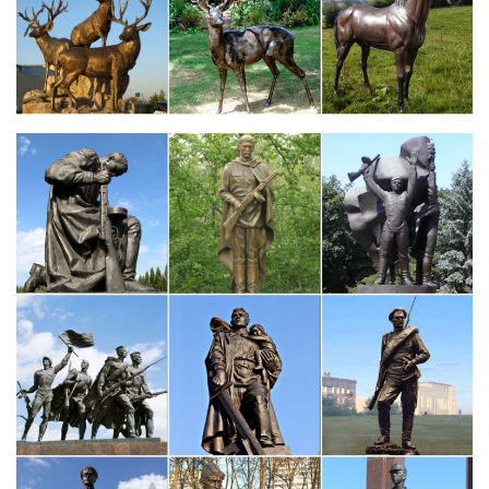
Статуэтки собак – купить в интернет-магазине Dommio
У нас есть все породы собак в виде статуэток! Статуэтки собак
из фарфора и керамики. СКИДКИ!Пароль должен быть не
менее 6 символов длиной. *Поля, обязательные для
заполнения.
Статуэтки и аксессуары AroraDesign | Выберите город
Платите так, как вам удобно! Специальные цены на опт.Как
известно, символ 2018 года – Желтая Собака, поэтому и
статуэтки собак в качестве новогоднего подарка очень
актуальны.В другие города РФ мы отправим сувениры-
статуэтки удобной клиенту транспортной…
Статуэтки и фигурки собака Pavone купить в интернет-
магазине…
Купить Статуэтки и фигурки собака Pavone с доставкой на
следующий день, лучшая цена на бокалы для вина Bohemia,
доставка по Москве и всей России.650 руб. Фигурка символ
года Собака.