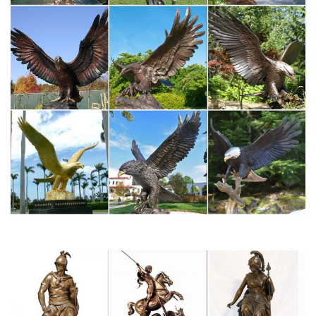
подарок женщине (8 см., серебро, Италия).
Фигурки и статуэтки Собак купить – символ 2018 года
Фигурки и статуэтки Собаки символ 2018 года купить в Москве
с доставкой по всей России и самовывозом из магазина
Decores Flores.СОБАКА СИМВОЛ 2018 года фигурки и
статуэтки. Сначала.
Купить фигурки Собак – символ 2018 года
Времена года. Городские. Животные.3 467 руб. Купить.
Артикул: Z572. Статуэтка "Английский бульдог".Фигурка Собаки
"Добрый пёс". Товар успешно добавлен.
Купить символ 2018 года – Собака
Символ года-собака из камня. Статуэтки собак из керамики
BOXER. Эксклюзивные подарки. Оружие.Герб России и
городов России. ФСБ и ПС РОССИИ. Панно – Вооружённые
Силы России.
Собака – Символ года 2018 | "Талисман Удачи" магазин фэн-
шуй