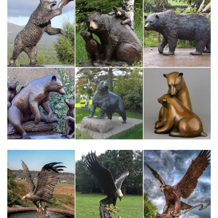
Фигурки – Символ 2018 года. Сортировка: По умолчанию
Наименование (А -> Я) Наименование (Я -> А) Цена (по
возрастанию) Цена (по убыванию) Рейтинг (по убыванию)
Рейтинг (по возрастанию) Модель (Ав закладки. сравнение.
Фигурка гжель собака "Волосатик" №2722.
Мир посуды и сувениров – СИМВОЛ 2018 ГОДА-СОБАКА
Разное. Статуэтки,Фигуры,Обереги. Символ 2018 года-
собака.Статуэтки и Фигурки. Фэн-шуй Сувениры.
Шкатулки.Ваш город – Москва, угадали? Да Нет. Перейти на
мобильную версию сайта.
Собака символ 2018 года.Собака керамическая фигурка…
Ярмарка Мастеров – ручная работа. Купить Собака символ
2018 года.Собака керамическая фигурка.Описание. Мои
новогодние собачки. www.livemaster.ru/pereslavtsev4?cat=2585.
Собака – маленькая фигурка слеплена вручную.
Символ 2018 года – Собака (сувениры из Италии)
Статуэтки животных. Знаки зодиака. Детская
коллекция.Символ 2018 года – миниатюра собаки Басет в