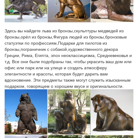
Собака – символ 2018 года, подарите своим близким
старинную…
Собака – символ ответственности и дружелюбия! Считается,
что собака привнесет в этот год уравновешенность,
Здесь вы найдете льва из бронзы,скульптуры медведей из
внутренний покой и порядок. Старинная фарфоровая
бронзы,орёл из бронзы,Фигура людей из бронзы,бронзовые
статуэтка собаки станет отличным подарком к Новому Году.
статуэтки по профессиям,Подарки для пилотов из
бронзы,пограничник с собакой,художественного декора
Символ 2018 года фарфоровые статуэтки Собаки, щенки
Греции, Рима, Египта, эпох неоклассицизма, Средневековья и
Отправка в любую точку РФ. Символ 2018 года фарфоровые
т.д. Все они были подобраны так, чтобы украсить ваш дом или
статуэтки Собаки, щенки.Добейтесь своих целей – купите
офис или парк или на улице и создать атмосферу
символ наступающего года, собаку и да будем с Вами удача!
элегантности и красоты, которая будет дарить вам
вдохновение. Эти предметы также могут служить изысканным
Хрустальная статуэтка "Символ 2018 года – собака" |
подарком, говорящем о хорошем вкусе и оригинальности.
Подарки.ру
Цена 4990 руб. Большие фотографии и подробное
описание.Почтой россии, служба сдэк, ems доставка, тк "пэк":
Все города России. 4990 руб. Подробнее.Подарки родителям
на Новый год. Собака — символ 2018 года.
Купить фигурки с символом 2018, фигурки собаки