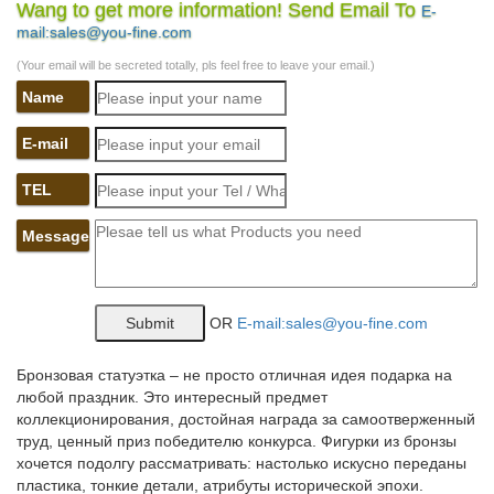
Wang to get more information! Send Email To
E-
*Статуэтка Собака со щенками на золотых монетах.
mail:sales@you-fine.com
160.*Статуэтка фарфоровая СОБАКА серия Цветок. 1 300.
КУПИТЬ. Код товара: AE-107938. *Статуэтка фарфоровая
(Your email will be secreted totally, pls feel free to leave your email.)
ЩЕНОК серия Цветок.
Name
Фигурки собак символ 2018 года купить в Москве…
E-mail
Цена 1 999 руб. Купить. -50% Артикул: 60072 Статуэтка собаки
Боксер в галстуке.Часы собаки символ 2018 года. Упаковка
TEL
для новогодних подарков.Городской округ Черноголовка.
Электрогорск. Котельники.
Message
Статуэтки собак цены от 78.00 руб. Статуэтки собак купить…
Статуэтки собак, более 1216 моделей в каталоге. Статуэтки
OR
E-mail:sales@you-fine.com
собак в Москве с быстрой доставкой по России, фото,
характеристики товара.× Выберите город, в который
необходимо доставить покупку.
Бронзовая статуэтка – не просто отличная идея подарка на
любой праздник. Это интересный предмет
Статуэтки – символ 2018 года – Собака – покупайте в Москве
коллекционирования, достойная награда за самоотверженный
по…
труд, ценный приз победителю конкурса. Фигурки из бронзы
хочется подолгу рассматривать: настолько искусно переданы
Приобрести товары из раздела Статуэтки – символ 2018 года
пластика, тонкие детали, атрибуты исторической эпохи.
– Собака, по низкой | оптовой цене можно в нашем интернет –