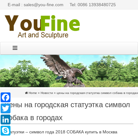
E-mail : sales@you-fine.com
Tel: 0086 13938480725
Home »
Новости
»
цены на городская статуэтка символ собака в городах
Facebook
цены на городская статуэтка символ
Twitter
собака в городах
LinkedIn
Skype
Статуэтки – символ года 2018 СОБАКА купить в Москва